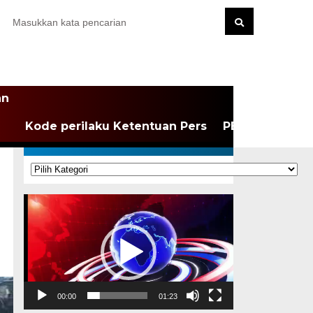
an
Kode perilaku Ketentuan Pers
PEDOMAN MEDI
KATEGORI
Kategori
Pemutar
Video
00:00
01:23