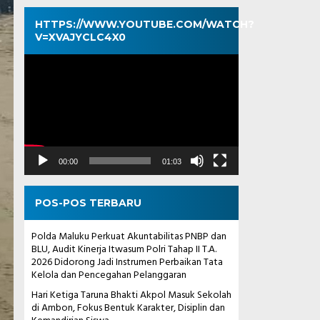
HTTPS://WWW.YOUTUBE.COM/WATCH?
V=XVAJYCLC4X0
Pemutar
Video
00:00
01:03
POS-POS TERBARU
Polda Maluku Perkuat Akuntabilitas PNBP dan
BLU, Audit Kinerja Itwasum Polri Tahap II T.A.
2026 Didorong Jadi Instrumen Perbaikan Tata
Kelola dan Pencegahan Pelanggaran
Hari Ketiga Taruna Bhakti Akpol Masuk Sekolah
di Ambon, Fokus Bentuk Karakter, Disiplin dan