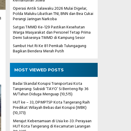
Kemandirian Siswa
Operasi Antik Salawaku 2026 Mulai Digelar,
Polda Maluku Libatkan TNI, BNN dan Bea Cukai
n
Perangi Jaringan Narkoba
Satgas TMMD Ke-129 Pastikan Kesehatan
Warga Masyarakat dan Personel Tetap Prima
Demi Suksesnya TMMD di Kampung Sesor
Sambut Hut Ri Ke 81 Pemkab Tulungagung
Bagikan Bendera Merah Putih
MOST VIEWED POSTS
Badai Skandal Korupsi Transportasi Kota
Tangerang: Subsidi ‘TAYO’ Si Benteng Rp 36
M/Tahun Diduga Menguap
(10,515)
HUT ke – 33, DPMPTSP Kota Tangerang Raih
Predikat Wilayah Bebas dari Korupsi (WBK)
(10,373)
Merajut Kebersamaan di Usia ke-33: Perayaan
HUT Kota Tangerang di Kecamatan Larangan