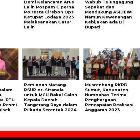
Demi Kelancaran Arus
Wabub Tulungagung
Lalin Pospam Ciperna
Sepakat dan
Polresta Cirebon Ops
Mendukung ASIDEWI
Ketupat Lodaya 2023
Namun Kewenangan
Melaksanakan Gatur
Kebijakan ada Di
Lalin
Bupati
Persiapan Matang
Musrenbang RKPD
salam
RSUP dr. Sitanala
Sumut, Kabupaten
a
untuk MCU Bakal Calon
Humbahas Terima
: IPTU
Kepala Daerah
Penghargaan
a Resmi
Tangerang Raya dalam
Pencapaian Realisasi
olsek
Pilkada Serentak 2024
Anggaran 2023