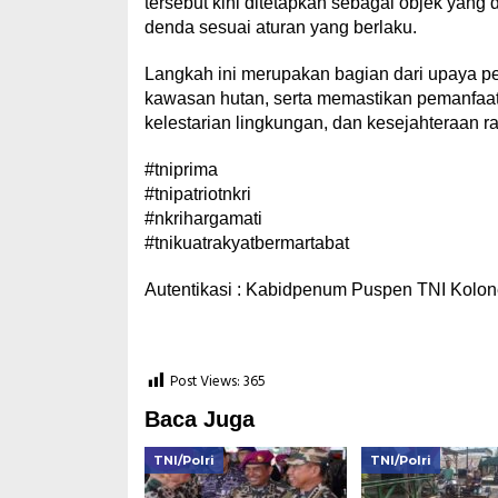
tersebut kini ditetapkan sebagai objek yang
denda sesuai aturan yang berlaku.
Langkah ini merupakan bagian dari upaya 
kawasan hutan, serta memastikan pemanfaat
kelestarian lingkungan, dan kesejahteraan ra
#tniprima
#tnipatriotnkri
#nkrihargamati
#tnikuatrakyatbermartabat
Autentikasi : Kabidpenum Puspen TNI Kolone
Post Views:
365
Baca Juga
TNI/Polri
TNI/Polri