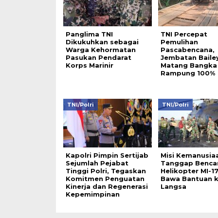
Panglima TNI
TNI Percepat
Dikukuhkan sebagai
Pemulihan
Warga Kehormatan
Pascabencana,
Pasukan Pendarat
Jembatan Baile
Korps Marinir
Matang Bangka
Rampung 100%
TNI/Polri
TNI/Polri
Kapolri Pimpin Sertijab
Misi Kemanusia
Sejumlah Pejabat
Tanggap Benca
Tinggi Polri, Tegaskan
Helikopter MI-17
Komitmen Penguatan
Bawa Bantuan k
Kinerja dan Regenerasi
Langsa
Kepemimpinan