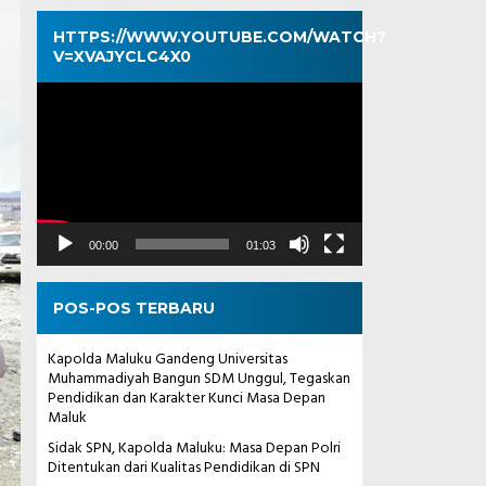
HTTPS://WWW.YOUTUBE.COM/WATCH?
V=XVAJYCLC4X0
Pemutar
Video
00:00
01:03
POS-POS TERBARU
Kapolda Maluku Gandeng Universitas
Muhammadiyah Bangun SDM Unggul, Tegaskan
Pendidikan dan Karakter Kunci Masa Depan
Maluk
Sidak SPN, Kapolda Maluku: Masa Depan Polri
Ditentukan dari Kualitas Pendidikan di SPN