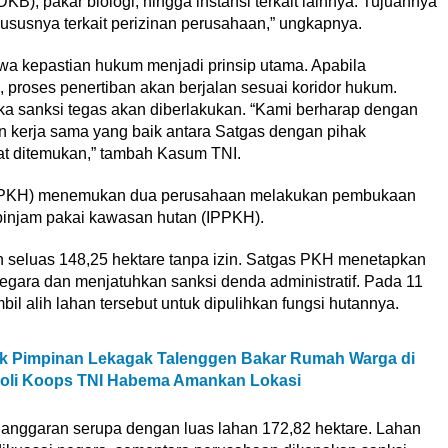
), pakar biologi, hingga instansi terkait lainnya. Tujuannya
hususnya terkait perizinan perusahaan,” ungkapnya.
a kepastian hukum menjadi prinsip utama. Apabila
 proses penertiban akan berjalan sesuai koridor hukum.
ka sanksi tegas akan diberlakukan. “Kami berharap dengan
in kerja sama yang baik antara Satgas dengan pihak
at ditemukan,” tambah Kasum TNI.
s PKH) menemukan dua perusahaan melakukan pembukaan
pinjam pakai kawasan hutan (IPPKH).
 seluas 148,25 hektare tanpa izin. Satgas PKH menetapkan
negara dan menjatuhkan sanksi denda administratif. Pada 11
 alih lahan tersebut untuk dipulihkan fungsi hutannya.
k Pimpinan Lekagak Talenggen Bakar Rumah Warga di
roli Koops TNI Habema Amankan Lokasi
langgaran serupa dengan luas lahan 172,82 hektare. Lahan