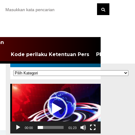
an
Kode perilaku Ketentuan Pers
PEDOMAN MEDI
KATEGORI
Kategori
Pemutar
Video
00:00
01:23