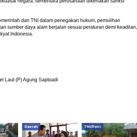
 dikuasai negara, sementara perusahaan dikenakan sanksi
pemerintah dan TNI dalam penegakan hukum, pemulihan
an sumber daya alam berjalan sesuai peraturan demi keadilan,
kyat Indonesia.
l Laut (P) Agung Saptoadi
Daerah
TNI/Polri