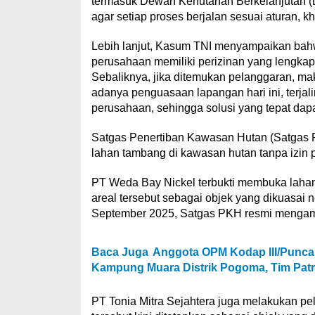
termasuk Dewan Kehutanan Berkelanjutan (DKB
agar setiap proses berjalan sesuai aturan, k
Lebih lanjut, Kasum TNI menyampaikan bahw
perusahaan memiliki perizinan yang lengkap,
Sebaliknya, jika ditemukan pelanggaran, ma
adanya penguasaan lapangan hari ini, terjal
perusahaan, sehingga solusi yang tepat dap
Satgas Penertiban Kawasan Hutan (Satga
lahan tambang di kawasan hutan tanpa izin 
PT Weda Bay Nickel terbukti membuka lahan
areal tersebut sebagai objek yang dikuasai 
September 2025, Satgas PKH resmi mengambil
Baca Juga
Anggota OPM Kodap III/Punca
Kampung Muara Distrik Pogoma, Tim Pat
PT Tonia Mitra Sejahtera juga melakukan pe