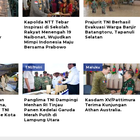
Kapolda NTT Tebar
Prajurit TNI Berhasil
Inspirasi di Sekolah
Evakuasi Warga Banjir
Rakyat Menengah 19
Batangtoru, Tapanuli
y
Naibonat, Wujudkan
Selatan
Mimpi Indonesia Maju
Bersama Prabowo
TNI/Polri
Maluku
an
Panglima TNI Dampingi
Kasdam XV/Pattimura
na,
Menhan RI Tinjau
Terima Kunjungan
 TNI
Panen Kedelai Garuda
Athan Australia.
e Kota
Merah Putih di
Lampung Utara