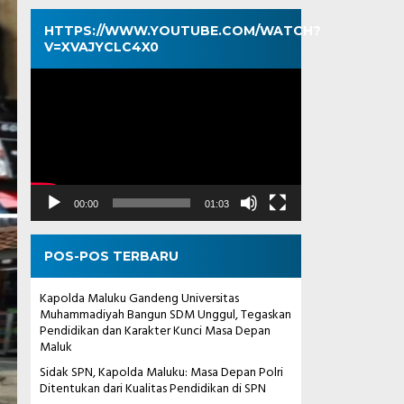
HTTPS://WWW.YOUTUBE.COM/WATCH?
V=XVAJYCLC4X0
Pemutar
Video
00:00
01:03
POS-POS TERBARU
Kapolda Maluku Gandeng Universitas
Muhammadiyah Bangun SDM Unggul, Tegaskan
Pendidikan dan Karakter Kunci Masa Depan
Maluk
Sidak SPN, Kapolda Maluku: Masa Depan Polri
Ditentukan dari Kualitas Pendidikan di SPN