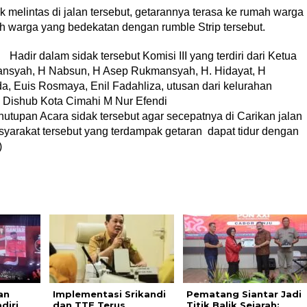
k melintas di jalan tersebut, getarannya terasa ke rumah warga
 warga yang bedekatan dengan rumble Strip tersebut.
ut Komisi III yang terdiri dari Ketua
nsyah, H Nabsun, H Asep Rukmansyah, H. Hidayat, H
a, Euis Rosmaya, Enil Fadahliza, utusan dari kelurahan
 Lalulintas Dishub Kota Cimahi M Nur Efendi
 Acara sidak tersebut agar secepatnya di Carikan jalan
syarakat tersebut yang terdampak getaran dapat tidur dengan
)
an
Implementasi Srikandi
Pematang Siantar Jadi
diri
dan TTE Terus
Titik Balik Sejarah: