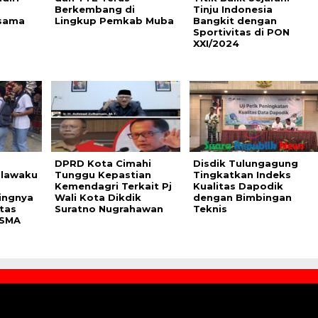
Berkembang di
Tinju Indonesia
rsama
Lingkup Pemkab Muba
Bangkit dengan
Sportivitas di PON
XXI/2024
DPRD Kota Cimahi
Disdik Tulungagung
alawaku
Tunggu Kepastian
Tingkatkan Indeks
Kemendagri Terkait Pj
Kualitas Dapodik
tingnya
Wali Kota Dikdik
dengan Bimbingan
ntas
Suratno Nugrahawan
Teknis
 SMA