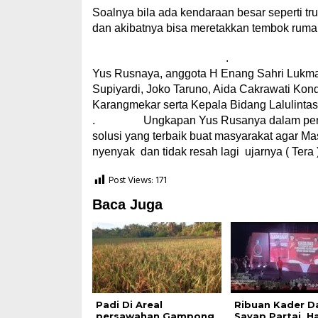
Soalnya bila ada kendaraan besar seperti tru
dan akibatnya bisa meretakkan tembok rumah
. Hadir dalam sidak terseb
Yus Rusnaya, anggota H Enang Sahri Lukma
Supiyardi, Joko Taruno, Aida Cakrawati Kond
Karangmekar serta Kepala Bidang
. Ungkapan Yus Rusanya dalam penutupan
solusi yang terbaik buat masyarakat agar Ma
nyenyak dan tidak resah lagi ujarnya ( Tera 
Post Views:
171
Baca Juga
Padi Di Areal
Ribuan Kader D
persawahan Gampong
Sayap Partai, Ha