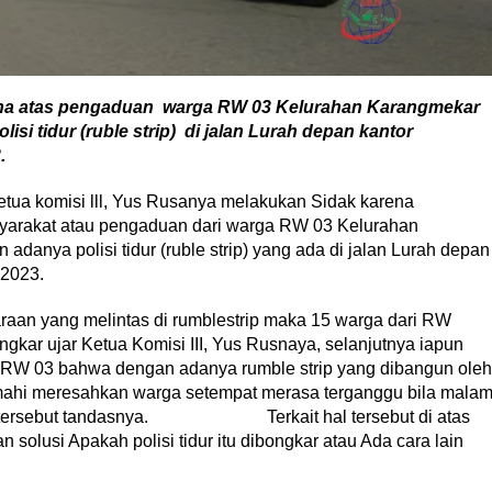
rena atas pengaduan warga RW 03 Kelurahan Karangmekar
i tidur (ruble strip) di jalan Lurah depan kantor
.
komisi lll, Yus Rusanya melakukan Sidak karena
yarakat atau pengaduan dari warga RW 03 Kelurahan
anya polisi tidur (ruble strip) yang ada di jalan Lurah depan
 2023.
daraan yang melintas di rumblestrip maka 15 warga dari RW
ongkar ujar Ketua Komisi III, Yus Rusnaya, selanjutnya iapun
 RW 03 bahwa dengan adanya rumble strip yang dibangun oleh
mahi meresahkan warga setempat merasa terganggu bila mala
mpat tersebut tandasnya. Terkait hal tersebut di atas
solusi Apakah polisi tidur itu dibongkar atau Ada cara lain