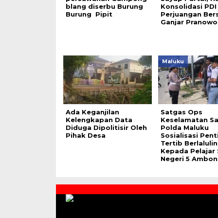
blang diserbu Burung
Konsolidasi PDI
Burung Pipit
Perjuangan Be
Ganjar Pranowo
Maluku
Ada Keganjilan
Satgas Ops
Kelengkapan Data
Keselamatan S
Diduga Dipolitisir Oleh
Polda Maluku
Pihak Desa
Sosialisasi Pen
Tertib Berlaluli
Kepada Pelajar
Negeri 5 Ambon
Contact
Us