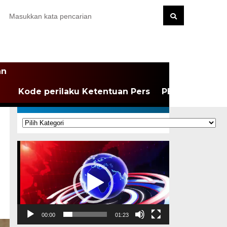
an
Kode perilaku Ketentuan Pers
PEDOMAN MEDI
KATEGORI
Kategori
Pemutar
Video
00:00
01:23