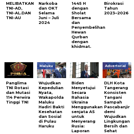
MELIBATKAN
Narkoba
1445 H
Birokrasi
TNI-AD,
dan OKT
dengan
Tahun
TNI-AL.DAN
Selama
Sholat
2023–2026
TNI-AU
Juni – Juli
Bersama
2024
dan
Penyembelihan
Hewan
Qurban
dengan
khidmat.
Maluku
Advertorial
Panglima
Wujudkan
Biden
DLH Kota
TNI Rotasi
Kepedulian
Menyetujui
Tangerang
dan Mutasi
Nyata,
Secara
Konsisten
114 Perwira
Wakapolda
Rahasia
Tangani
Tinggi TNI
Maluku
Ukraina
Sampah
Hadiri Bakti
Menggunakan
Pascabanjir
Kesehatan
senjata AS
demi
dan Sosial
untuk
Wujudkan
di Pulau
Menyerang
Lingkungan
Haruku
Rusia:
Bersih dan
Laporan
Sehat