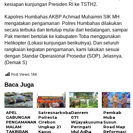
kesiapan kunjungan Presiden RI ke TSTH2.
Kapolres Humbahas AKBP Achmad Muhaimin SIK MH
mengatakan pengamanan Polres Humbahas dilakukan
secara terbuka dan tertutup mulai dari kedatangan, sampai
Pak menteri bertolak ke kabupaten Toba menggunakan
Helikopter (Lokasi kunjungan berikutnya). Dan seluruh
rangkaian kegiatan pengamanan, kami lakukan sesuai
dengan Standar Operasional Prosedur (SOP). Jelasnya.
(Demak S)
Post Views:
146
Baca Juga
APEL
Satresnarkoba
Danrem
Pemkab
GABUNGAN
Polresta
071
Muba
PENGAMANAN
Cirebon
Wijayakusuma
Susun
MALAM
Ungkap 21
Peringati
Road Map
TAKBIRAN
Kasus
Idul Adha
Reformasi