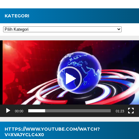
KATEGORI
Kategori
Pemutar
Video
00:00
01:23
HTTPS://WWW.YOUTUBE.COM/WATCH?
V=XVAJYCLC4X0