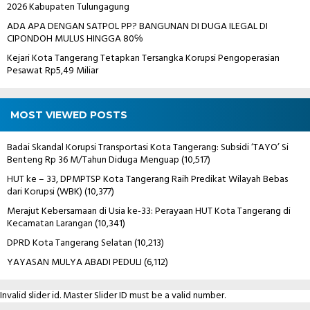
2026 Kabupaten Tulungagung
ADA APA DENGAN SATPOL PP? BANGUNAN DI DUGA ILEGAL DI
CIPONDOH MULUS HINGGA 80℅
Kejari Kota Tangerang Tetapkan Tersangka Korupsi Pengoperasian
Pesawat Rp5,49 Miliar
MOST VIEWED POSTS
Badai Skandal Korupsi Transportasi Kota Tangerang: Subsidi ‘TAYO’ Si
Benteng Rp 36 M/Tahun Diduga Menguap
(10,517)
HUT ke – 33, DPMPTSP Kota Tangerang Raih Predikat Wilayah Bebas
dari Korupsi (WBK)
(10,377)
Merajut Kebersamaan di Usia ke-33: Perayaan HUT Kota Tangerang di
Kecamatan Larangan
(10,341)
DPRD Kota Tangerang Selatan
(10,213)
YAYASAN MULYA ABADI PEDULI
(6,112)
Invalid slider id. Master Slider ID must be a valid number.