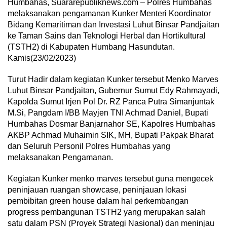
Humbahas, Suararepubliknews.com – Polres Humbahas
melaksanakan pengamanan Kunker Menteri Koordinator
Bidang Kemaritiman dan Investasi Luhut Binsar Pandjaitan
ke Taman Sains dan Teknologi Herbal dan Hortikultural
(TSTH2) di Kabupaten Humbang Hasundutan.
Kamis(23/02/2023)
Turut Hadir dalam kegiatan Kunker tersebut Menko Marves
Luhut Binsar Pandjaitan, Gubernur Sumut Edy Rahmayadi,
Kapolda Sumut Irjen Pol Dr. RZ Panca Putra Simanjuntak
M.Si, Pangdam I/BB Mayjen TNI Achmad Daniel, Bupati
Humbahas Dosmar Banjarnahor SE, Kapolres Humbahas
AKBP Achmad Muhaimin SIK, MH, Bupati Pakpak Bharat
dan Seluruh Personil Polres Humbahas yang
melaksanakan Pengamanan.
Kegiatan Kunker menko marves tersebut guna mengecek
peninjauan ruangan showcase, peninjauan lokasi
pembibitan green house dalam hal perkembangan
progress pembangunan TSTH2 yang merupakan salah
satu dalam PSN (Proyek Strategi Nasional) dan meninjau