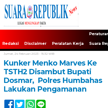
Peratura
Redaksi
Disclaimer
Peralatan Kerja
Suara Re
Home /
Tak Berkategori
Jumat, 24 Februari 2023 - 15:32 WIB
Kunker Menko Marves Ke
TSTH2 Disambut Bupati
Dosmar, Polres Humbahas
Lakukan Pengamanan