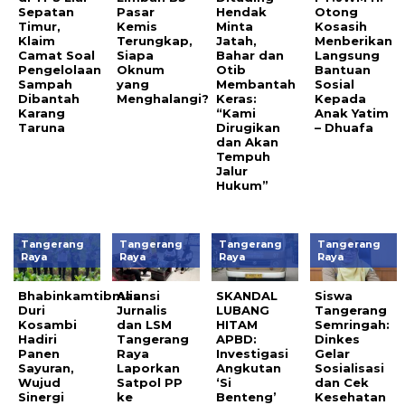
Sepatan
Pasar
Hendak
Otong
Timur,
Kemis
Minta
Kosasih
Klaim
Terungkap,
Jatah,
Menberikan
Camat Soal
Siapa
Bahar dan
Langsung
Pengelolaan
Oknum
Otib
Bantuan
Sampah
yang
Membantah
Sosial
Dibantah
Menghalangi?
Keras:
Kepada
Karang
“Kami
Anak Yatim
Taruna
Dirugikan
– Dhuafa
dan Akan
Tempuh
Jalur
Hukum”
Tangerang
Tangerang
Tangerang
Tangerang
Raya
Raya
Raya
Raya
Bhabinkamtibmas
Aliansi
SKANDAL
Siswa
Duri
Jurnalis
LUBANG
Tangerang
Kosambi
dan LSM
HITAM
Semringah:
Hadiri
Tangerang
APBD:
Dinkes
Panen
Raya
Investigasi
Gelar
Sayuran,
Laporkan
Angkutan
Sosialisasi
Wujud
Satpol PP
‘Si
dan Cek
Sinergi
ke
Benteng’
Kesehatan