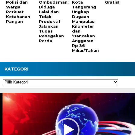
Polisi dan
Ombudsman:
Kota
Gratis!
Warga
Diduga
Tangerang
Perkuat
Lalai dan
Ungkap
Ketahanan
Tidak
Dugaan
Pangan
Produktif
Manipulasi
Jalankan
Kilometer
Tugas
dan
Penegakan
‘Bancakan
Perda
Anggaran’
Rp 36
Miliar/Tahun
KATEGORI
Kategori
Pemutar
Video