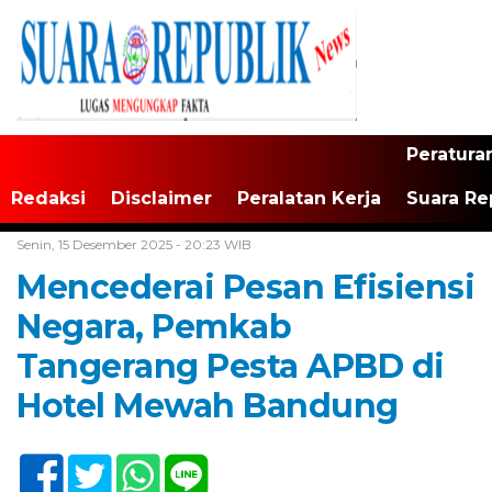
Peratura
Redaksi
Disclaimer
Peralatan Kerja
Suara Re
Home /
Tangerang Raya
Senin, 15 Desember 2025 - 20:23 WIB
Mencederai Pesan Efisiensi
Negara, Pemkab
Tangerang Pesta APBD di
Hotel Mewah Bandung