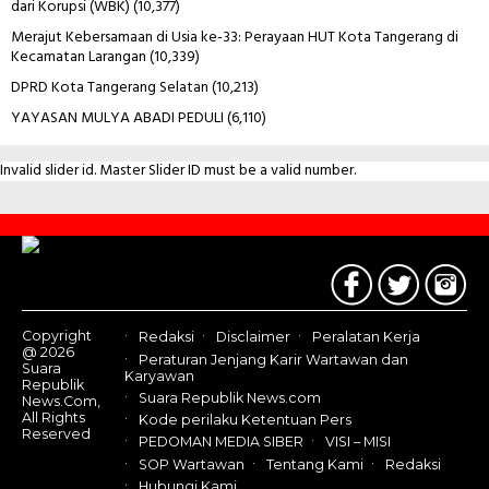
dari Korupsi (WBK)
(10,377)
Merajut Kebersamaan di Usia ke-33: Perayaan HUT Kota Tangerang di
Kecamatan Larangan
(10,339)
DPRD Kota Tangerang Selatan
(10,213)
YAYASAN MULYA ABADI PEDULI
(6,110)
Invalid slider id. Master Slider ID must be a valid number.
Contact
Us
Copyright
Redaksi
Disclaimer
Peralatan Kerja
@ 2026
Peraturan Jenjang Karir Wartawan dan
Suara
Karyawan
Republik
Suara Republik News.com
News.Com,
All Rights
Kode perilaku Ketentuan Pers
Reserved
PEDOMAN MEDIA SIBER
VISI – MISI
SOP Wartawan
Tentang Kami
Redaksi
Hubungi Kami