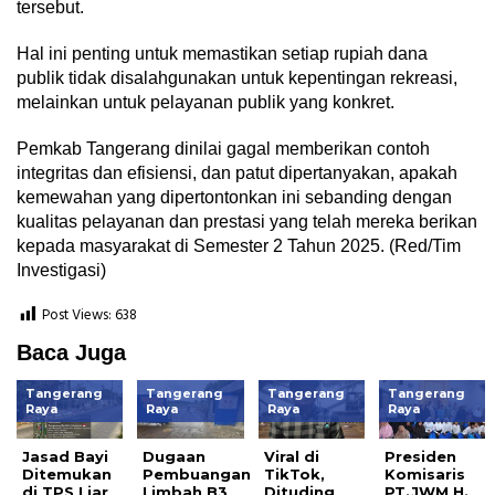
tersebut.
Hal ini penting untuk memastikan setiap rupiah dana
publik tidak disalahgunakan untuk kepentingan rekreasi,
melainkan untuk pelayanan publik yang konkret.
Pemkab Tangerang dinilai gagal memberikan contoh
integritas dan efisiensi, dan patut dipertanyakan, apakah
kemewahan yang dipertontonkan ini sebanding dengan
kualitas pelayanan dan prestasi yang telah mereka berikan
kepada masyarakat di Semester 2 Tahun 2025. (Red/Tim
Investigasi)
Post Views:
638
Baca Juga
Tangerang
Tangerang
Tangerang
Tangerang
Raya
Raya
Raya
Raya
Jasad Bayi
Dugaan
Viral di
Presiden
Ditemukan
Pembuangan
TikTok,
Komisaris
di TPS Liar
Limbah B3
Dituding
PT.JWM H.