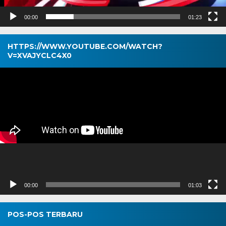
00:00
01:23
HTTPS://WWW.YOUTUBE.COM/WATCH?
V=XVAJYCLC4X0
Pemutar
Video
00:00
01:03
POS-POS TERBARU