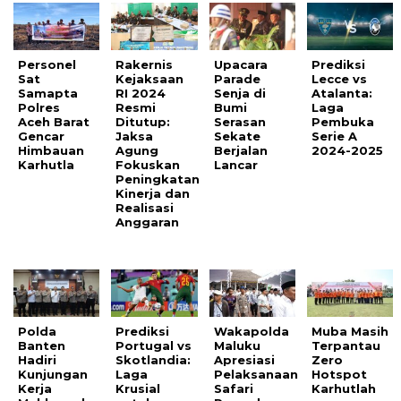
Personel
Rakernis
Upacara
Prediksi
Sat
Kejaksaan
Parade
Lecce vs
Samapta
RI 2024
Senja di
Atalanta:
Polres
Resmi
Bumi
Laga
Aceh Barat
Ditutup:
Serasan
Pembuka
Gencar
Jaksa
Sekate
Serie A
Himbauan
Agung
Berjalan
2024-2025
Karhutla
Fokuskan
Lancar
Peningkatan
Kinerja dan
Realisasi
Anggaran
Polda
Prediksi
Wakapolda
Muba Masih
Banten
Portugal vs
Maluku
Terpantau
Hadiri
Skotlandia:
Apresiasi
Zero
Kunjungan
Laga
Pelaksanaan
Hotspot
Kerja
Krusial
Safari
Karhutlah