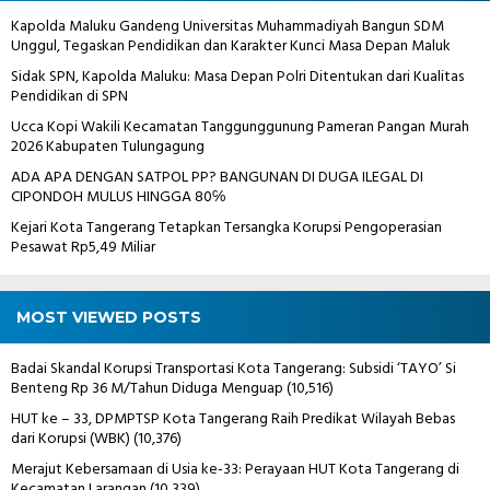
Kapolda Maluku Gandeng Universitas Muhammadiyah Bangun SDM
Unggul, Tegaskan Pendidikan dan Karakter Kunci Masa Depan Maluk
Sidak SPN, Kapolda Maluku: Masa Depan Polri Ditentukan dari Kualitas
Pendidikan di SPN
Ucca Kopi Wakili Kecamatan Tanggunggunung Pameran Pangan Murah
2026 Kabupaten Tulungagung
ADA APA DENGAN SATPOL PP? BANGUNAN DI DUGA ILEGAL DI
CIPONDOH MULUS HINGGA 80℅
Kejari Kota Tangerang Tetapkan Tersangka Korupsi Pengoperasian
Pesawat Rp5,49 Miliar
MOST VIEWED POSTS
Badai Skandal Korupsi Transportasi Kota Tangerang: Subsidi ‘TAYO’ Si
Benteng Rp 36 M/Tahun Diduga Menguap
(10,516)
HUT ke – 33, DPMPTSP Kota Tangerang Raih Predikat Wilayah Bebas
dari Korupsi (WBK)
(10,376)
Merajut Kebersamaan di Usia ke-33: Perayaan HUT Kota Tangerang di
Kecamatan Larangan
(10,339)