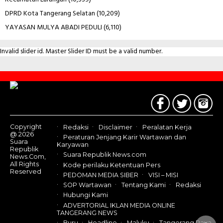
DPRD Kota Tangerang Selatan
(10,209)
YAYASAN MULYA ABADI PEDULI
(6,110)
Invalid slider id. Master Slider ID must be a valid number.
Contact
Us
Copyright
Redaksi
Disclaimer
Peralatan Kerja
@ 2026
Peraturan Jenjang Karir Wartawan dan
Suara
Karyawan
Republik
Suara Republik News.com
News.Com,
All Rights
Kode perilaku Ketentuan Pers
Reserved
PEDOMAN MEDIA SIBER
VISI – MISI
SOP Wartawan
Tentang Kami
Redaksi
Hubungi Kami
ADVERTORIAL IKLAN MEDIA ONLINE
TANGERANG NEWS
Buru
Headline
Maluku
Tangerang Raya