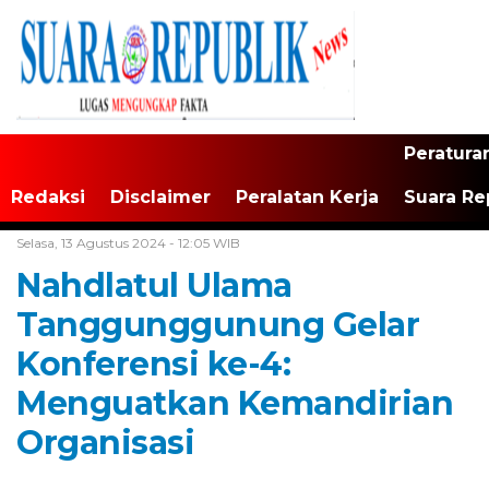
Peratura
Redaksi
Disclaimer
Peralatan Kerja
Suara Re
Home /
Tak Berkategori
Selasa, 13 Agustus 2024 - 12:05 WIB
Nahdlatul Ulama
Tanggunggunung Gelar
Konferensi ke-4:
Menguatkan Kemandirian
Organisasi