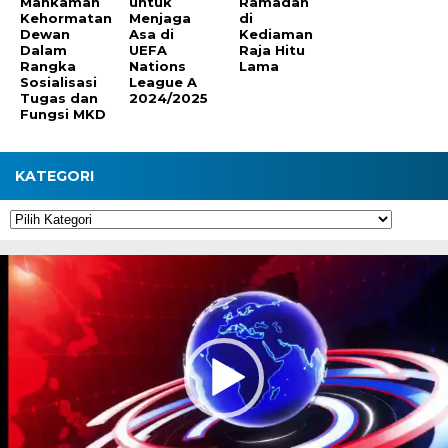
Mahkamah
untuk
Ramadan
Kehormatan
Menjaga
di
Dewan
Asa di
Kediaman
Dalam
UEFA
Raja Hitu
Rangka
Nations
Lama
Sosialisasi
League A
Tugas dan
2024/2025
Fungsi MKD
KATEGORI
Kategori
Pemutar
Video