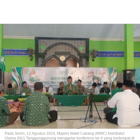
Pada Senin, 12 Agustus 2024, Majelis Wakil Cabang (MWC) Nahdlatul
Ulama (NU) Tanggunggunung menggelar konferensi ke-4 yang bertempat di