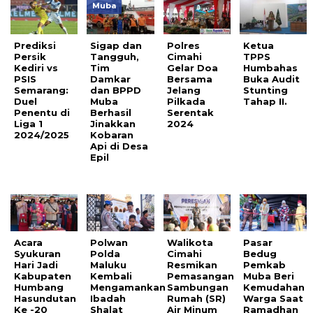
Muba
Prediksi
Sigap dan
Polres
Ketua
Persik
Tangguh,
Cimahi
TPPS
Kediri vs
Tim
Gelar Doa
Humbahas
PSIS
Damkar
Bersama
Buka Audit
Semarang:
dan BPPD
Jelang
Stunting
Duel
Muba
Pilkada
Tahap II.
Penentu di
Berhasil
Serentak
Liga 1
Jinakkan
2024
2024/2025
Kobaran
Api di Desa
Epil
Acara
Polwan
Walikota
Pasar
Syukuran
Polda
Cimahi
Bedug
Hari Jadi
Maluku
Resmikan
Pemkab
Kabupaten
Kembali
Pemasangan
Muba Beri
Humbang
Mengamankan
Sambungan
Kemudahan
Hasundutan
Ibadah
Rumah (SR)
Warga Saat
Ke -20
Shalat
Air Minum
Ramadhan