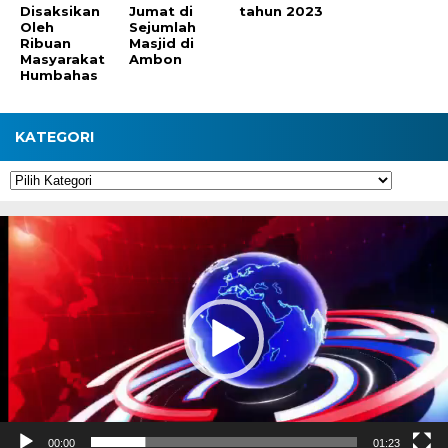
Disaksikan
Jumat di
tahun 2023
Oleh
Sejumlah
Ribuan
Masjid di
Masyarakat
Ambon
Humbahas
KATEGORI
Kategori
Pemutar
Video
00:00
01:23