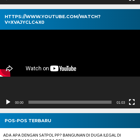
HTTPS://WWW.YOUTUBE.COM/WATCH?
V=XVAJYCLC4X0
Pemutar
Video
00:00
01:03
POS-POS TERBARU
ADA APA DENGAN SATPOL PP? BANGUNAN DI DUGA ILEGAL DI