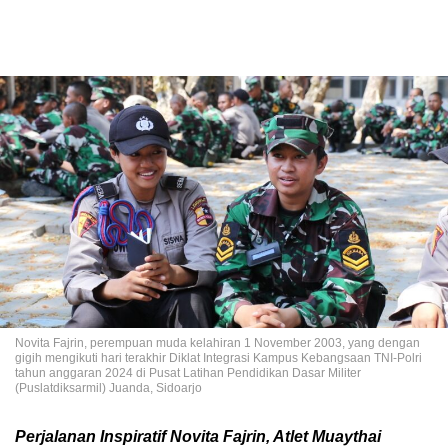
Novita Fajrin, perempuan muda kelahiran 1 November 2003, yang dengan
gigih mengikuti hari terakhir Diklat Integrasi Kampus Kebangsaan TNI-Polri
tahun anggaran 2024 di Pusat Latihan Pendidikan Dasar Militer
(Puslatdiksarmil) Juanda, Sidoarjo
Perjalanan Inspiratif Novita Fajrin, Atlet Muaythai