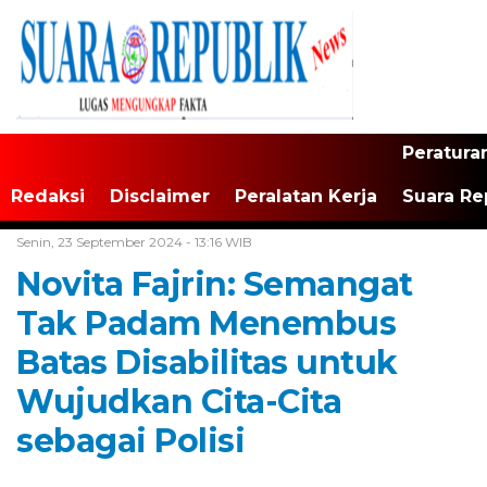
Peratura
Redaksi
Disclaimer
Peralatan Kerja
Suara Re
Home /
Tak Berkategori
Senin, 23 September 2024 - 13:16 WIB
Novita Fajrin: Semangat
Tak Padam Menembus
Batas Disabilitas untuk
Wujudkan Cita-Cita
sebagai Polisi