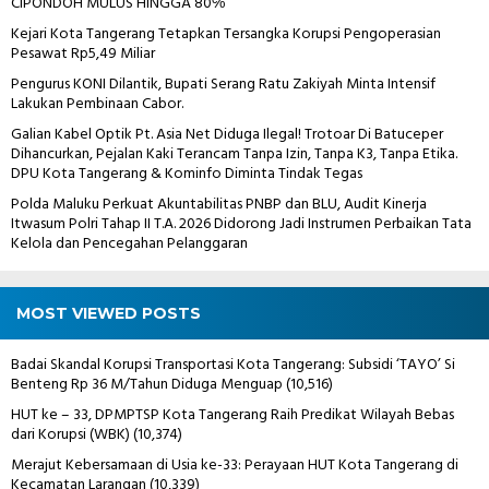
CIPONDOH MULUS HINGGA 80℅
Kejari Kota Tangerang Tetapkan Tersangka Korupsi Pengoperasian
Pesawat Rp5,49 Miliar
Pengurus KONI Dilantik, Bupati Serang Ratu Zakiyah Minta Intensif
Lakukan Pembinaan Cabor.
Galian Kabel Optik Pt. Asia Net Diduga Ilegal! Trotoar Di Batuceper
Dihancurkan, Pejalan Kaki Terancam Tanpa Izin, Tanpa K3, Tanpa Etika.
DPU Kota Tangerang & Kominfo Diminta Tindak Tegas
Polda Maluku Perkuat Akuntabilitas PNBP dan BLU, Audit Kinerja
Itwasum Polri Tahap II T.A. 2026 Didorong Jadi Instrumen Perbaikan Tata
Kelola dan Pencegahan Pelanggaran
MOST VIEWED POSTS
Badai Skandal Korupsi Transportasi Kota Tangerang: Subsidi ‘TAYO’ Si
Benteng Rp 36 M/Tahun Diduga Menguap
(10,516)
HUT ke – 33, DPMPTSP Kota Tangerang Raih Predikat Wilayah Bebas
dari Korupsi (WBK)
(10,374)
Merajut Kebersamaan di Usia ke-33: Perayaan HUT Kota Tangerang di
Kecamatan Larangan
(10,339)