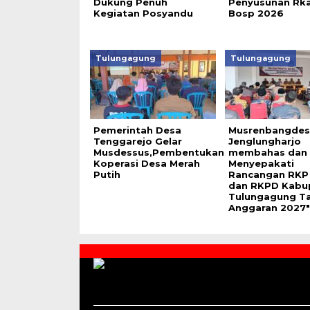
Dukung Penuh
Penyusunan Rka
Kegiatan Posyandu
Bosp 2026
Tulungagung
Tulungagung
Pemerintah Desa
Musrenbangdes
Tenggarejo Gelar
Jenglungharjo
Musdessus,Pembentukan
membahas dan
Koperasi Desa Merah
Menyepakati
Putih
Rancangan RKP
dan RKPD Kabu
Tulungagung T
Anggaran 2027″
Contact
Us