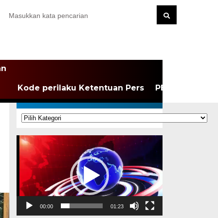
an
Kode perilaku Ketentuan Pers
PEDOMAN MEDI
KATEGORI
Kategori
Pemutar
Video
00:00
01:23