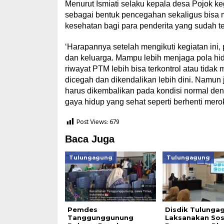
Menurut Ismiati selaku kepala desa Pojok ke
sebagai bentuk pencegahan sekaligus bisa m
kesehatan bagi para penderita yang sudah ter
‘Harapannya setelah mengikuti kegiatan ini,
dan keluarga. Mampu lebih menjaga pola hid
riwayat PTM lebih bisa terkontrol atau tidak
dicegah dan dikendalikan lebih dini. Namun j
harus dikembalikan pada kondisi normal denga
gaya hidup yang sehat seperti berhenti merokok
Post Views:
679
Baca Juga
Tulungagung
Tulungagung
Pemdes
Disdik Tulunga
Tanggunggunung
Laksanakan Sosi