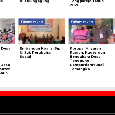
s-
di Tulungagung
Tenggarejo tahun
2026
Tulungagung
Tulungagung
 Desa
Embangun Koalisi Sipil
Korupsi Milyaran
Untuk Perubahan
Rupiah, Kades dan
Sosial
Bendahara Desa
Tanggung
 Desa
Campurdarat Jadi
paten
Tersangka
ahun