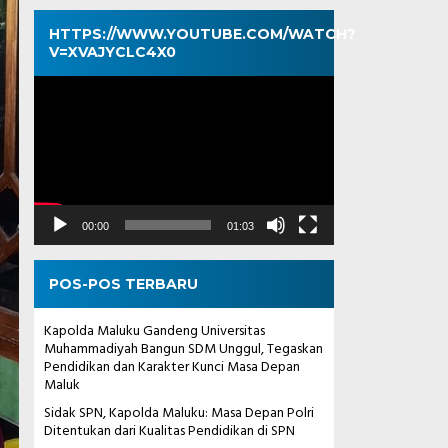
HTTPS://WWW.YOUTUBE.COM/WATCH?
V=XVAJYCLC4X0
Pemutar
Video
00:00
01:03
POS-POS TERBARU
Kapolda Maluku Gandeng Universitas
Muhammadiyah Bangun SDM Unggul, Tegaskan
Pendidikan dan Karakter Kunci Masa Depan
Maluk
Sidak SPN, Kapolda Maluku: Masa Depan Polri
Ditentukan dari Kualitas Pendidikan di SPN