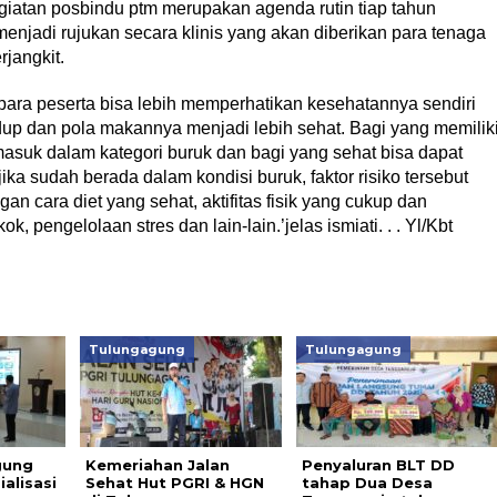
giatan posbindu ptm merupakan agenda rutin tiap tahun
enjadi rujukan secara klinis yang akan diberikan para tenaga
jangkit.
 para peserta bisa lebih memperhatikan kesehatannya sendiri
up dan pola makannya menjadi lebih sehat. Bagi yang memilik
 masuk dalam kategori buruk dan bagi yang sehat bisa dapat
ika sudah berada dalam kondisi buruk, faktor risiko tersebut
n cara diet yang sehat, aktifitas fisik yang cukup dan
, pengelolaan stres dan lain-lain.’jelas ismiati. . . Yl/Kbt
Tulungagung
Tulungagung
gung
Kemeriahan Jalan
Penyaluran BLT DD
alisasi
Sehat Hut PGRI & HGN
tahap Dua Desa