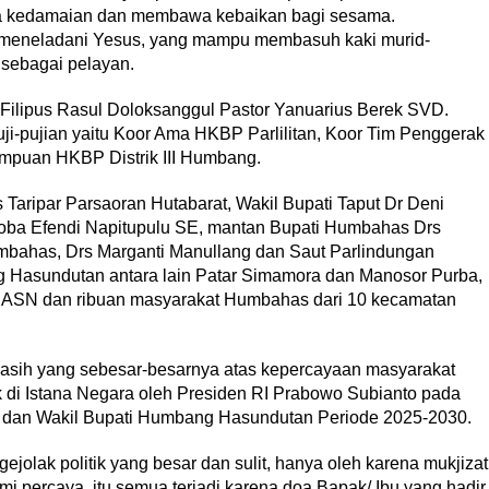
a kedamaian dan membawa kebaikan bagi sesama.
meneladani Yesus, yang mampu membasuh kaki murid-
sebagai pelayan.
 Filipus Rasul Doloksanggul Pastor Yanuarius Berek SVD.
puji-pujian yaitu Koor Ama HKBP Parlilitan, Koor Tim Penggerak
puan HKBP Distrik III Humbang.
s Taripar Parsaoran Hutabarat, Wakil Bupati Taput Dr Deni
oba Efendi Napitupulu SE, mantan Bupati Humbahas Drs
mbahas, Drs Marganti Manullang dan Saut Parlindungan
Hasundutan antara lain Patar Simamora dan Manosor Purba,
da, ASN dan ribuan masyarakat Humbahas dari 10 kecamatan
sih yang sebesar-besarnya atas kepercayaan masyarakat
 di Istana Negara oleh Presiden RI Prabowo Subianto pada
ti dan Wakil Bupati Humbang Hasundutan Periode 2025-2030.
jolak politik yang besar dan sulit, hanya oleh karena mukjizat
Kami percaya, itu semua terjadi karena doa Bapak/ Ibu yang hadir