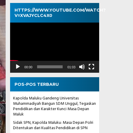
HTTPS://WWW.YOUTUBE.COM/WATCH?
V=XVAJYCLC4X0
Pemutar
Video
00:00
01:03
POS-POS TERBARU
Kapolda Maluku Gandeng Universitas
Muhammadiyah Bangun SDM Unggul, Tegaskan
Pendidikan dan Karakter Kunci Masa Depan
Maluk
Sidak SPN, Kapolda Maluku: Masa Depan Polri
Ditentukan dari Kualitas Pendidikan di SPN