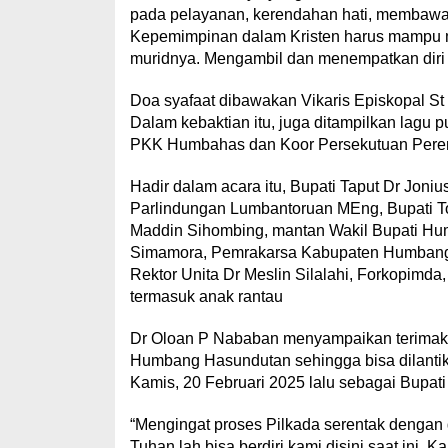
pada pelayanan, kerendahan hati, membaw
Kepemimpinan dalam Kristen harus mampu 
muridnya. Mengambil dan menempatkan diri 
Doa syafaat dibawakan Vikaris Episkopal St
Dalam kebaktian itu, juga ditampilkan lagu 
PKK Humbahas dan Koor Persekutuan Perem
Hadir dalam acara itu, Bupati Taput Dr Joniu
Parlindungan Lumbantoruan MEng, Bupati T
Maddin Sihombing, mantan Wakil Bupati Hu
Simamora, Pemrakarsa Kabupaten Humbang 
Rektor Unita Dr Meslin Silalahi, Forkopim
termasuk anak rantau
Dr Oloan P Nababan menyampaikan terimaka
Humbang Hasundutan sehingga bisa dilantik
Kamis, 20 Februari 2025 lalu sebagai Bupa
“Mengingat proses Pilkada serentak dengan ge
Tuhan lah bisa berdiri kami disini saat ini. 