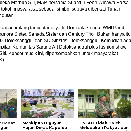
ebeka Marbun SH, MAP bersama Suami Ir Febri Wibawa Parsa
a tokoh masyarakat sebagai simbol supaya diberkati Tuhan
ndutan.
is sebagai bintang tamu utama yaitu Dompak Sinaga, WMI Band,
vamora Sister, Senada Sister dan Century Trio. Bukan hanya itu
03 Doloksanggul dan SD Sirisirisi Doloksanggul. Kemudian ad
pilan Komunitas Sarune Art Doloksanggul plus fashion show.
i. Konser musik ini, dipersembahkan untuk masyarakat
S)
k Cepat
Meskipun Diguyur
TNI AD Tidak Boleh
ngan
Hujan Deras Kapolda
Melupakan Rakyat dan