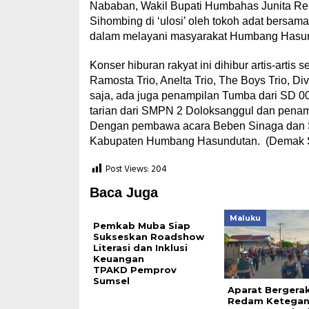
Nababan, Wakil Bupati Humbahas Junita R
Sihombing di ‘ulosi’ oleh tokoh adat bersam
dalam melayani masyarakat Humbang Hasu
Konser hiburan rakyat ini dihibur artis-art
Ramosta Trio, Anelta Trio, The Boys Trio, Di
saja, ada juga penampilan Tumba dari SD 0
tarian dari SMPN 2 Doloksanggul dan penam
Dengan pembawa acara Beben Sinaga dan Sit
Kabupaten Humbang Hasundutan. (Demak 
Post Views:
204
Baca Juga
Maluku
Pemkab Muba Siap
Sukseskan Roadshow
Literasi dan Inklusi
Keuangan
TPAKD Pemprov
Sumsel
Aparat Bergera
Redam Ketega