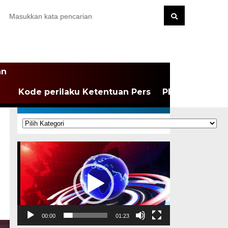
an
Kode perilaku Ketentuan Pers
PEDOMAN MEDI
KATEGORI
Kategori
Pemutar
Video
00:00
01:23