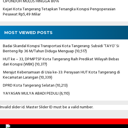
CIPONDOH MULUS HINGGA 80℅
Kejari Kota Tangerang Tetapkan Tersangka Korupsi Pengoperasian
Pesawat Rp5,49 Miliar
MOST VIEWED POSTS
Badai Skandal Korupsi Transportasi Kota Tangerang: Subsidi ‘TAYO’ Si
Benteng Rp 36 M/Tahun Diduga Menguap
(10,517)
HUT ke – 33, DPMPTSP Kota Tangerang Raih Predikat Wilayah Bebas
dari Korupsi (WBK)
(10,377)
Merajut Kebersamaan di Usia ke-33: Perayaan HUT Kota Tangerang di
Kecamatan Larangan
(10,339)
DPRD Kota Tangerang Selatan
(10,213)
YAYASAN MULYA ABADI PEDULI
(6,110)
Invalid slider id. Master Slider ID must be a valid number.
Contact