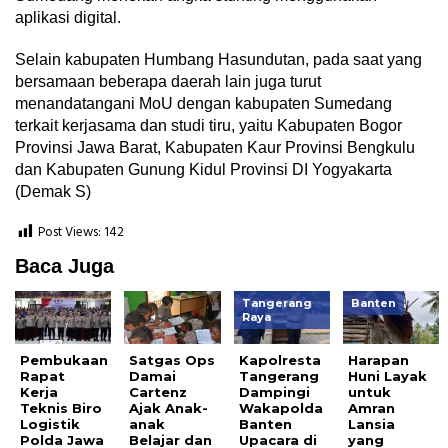
aplikasi digital.
Selain kabupaten Humbang Hasundutan, pada saat yang
bersamaan beberapa daerah lain juga turut
menandatangani MoU dengan kabupaten Sumedang
terkait kerjasama dan studi tiru, yaitu Kabupaten Bogor
Provinsi Jawa Barat, Kabupaten Kaur Provinsi Bengkulu
dan Kabupaten Gunung Kidul Provinsi DI Yogyakarta
(Demak S)
Post Views:
142
Baca Juga
Tangerang
Banten
Raya
Pembukaan
Satgas Ops
Kapolresta
Harapan
Rapat
Damai
Tangerang
Huni Layak
Kerja
Cartenz
Dampingi
untuk
Teknis Biro
Ajak Anak-
Wakapolda
Amran
Logistik
anak
Banten
Lansia
Polda Jawa
Belajar dan
Upacara di
yang