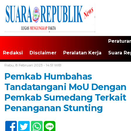
Peratura
Redaksi
Disclaimer
Peralatan Kerja
Suara Re
Home /
Tak Berkategori
Rabu, 8 Februari 2023 - 14:51 WIB
Pemkab Humbahas
Tandatangani MoU Dengan
Pemkab Sumedang Terkait
Penanganan Stunting