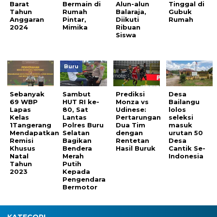
Barat
Bermain di
Alun-alun
Tinggal di
Tahun
Rumah
Balaraja,
Gubuk
Anggaran
Pintar,
Diikuti
Rumah
2024
Mimika
Ribuan
Siswa
Buru
Sebanyak
Sambut
Prediksi
Desa
69 WBP
HUT RI ke-
Monza vs
Bailangu
Lapas
80, Sat
Udinese:
lolos
Kelas
Lantas
Pertarungan
seleksi
1Tangerang
Polres Buru
Dua Tim
masuk
Mendapatkan
Selatan
dengan
urutan 50
Remisi
Bagikan
Rentetan
Desa
Khusus
Bendera
Hasil Buruk
Cantik Se-
Natal
Merah
Indonesia
Tahun
Putih
2023
Kepada
Pengendara
Bermotor