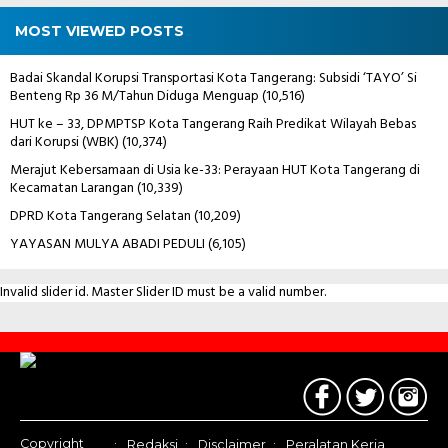
MOST VIEWED POSTS
Badai Skandal Korupsi Transportasi Kota Tangerang: Subsidi ‘TAYO’ Si
Benteng Rp 36 M/Tahun Diduga Menguap
(10,516)
HUT ke – 33, DPMPTSP Kota Tangerang Raih Predikat Wilayah Bebas
dari Korupsi (WBK)
(10,374)
Merajut Kebersamaan di Usia ke-33: Perayaan HUT Kota Tangerang di
Kecamatan Larangan
(10,339)
DPRD Kota Tangerang Selatan
(10,209)
YAYASAN MULYA ABADI PEDULI
(6,105)
Invalid slider id. Master Slider ID must be a valid number.
Contact
Us
Copyright
Redaksi
Disclaimer
Peralatan Kerja