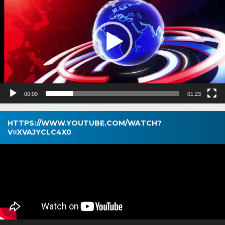
00:00
01:23
HTTPS://WWW.YOUTUBE.COM/WATCH?
V=XVAJYCLC4X0
Pemutar
Video