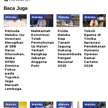
Post Views:
657
Baca Juga
Maluku
Maluku
Maluku
Maluku
Pemuda
Mahkamah
Polda
Tokoh
Maluku: Isu
Konstitusi
Maluku
Agama di
Investasi
Tolak
Siap
Timika
Merugikan
Permohonan
Tanam
Apresiasi
di SBB
Uji Materi
Jagung
Pendekatan
Harus
Terkait
Dukung
Humanis
Diluruskan,
Rangkap
Swasembada
Operasi
Waka
Jabatan
Pangan
Damai
DPRD
Anggota
Nasional
Cartenz
Diminta
Polri
2025
2026
Fokus
pada
Tupoksi
Jaga
Marwah
Lembaga
Maluku
Maluku
Maluku
Maluku