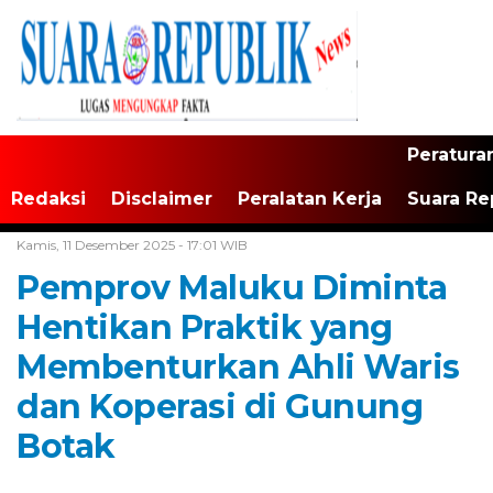
Peratura
Redaksi
Disclaimer
Peralatan Kerja
Suara Re
Home /
Maluku
Kamis, 11 Desember 2025 - 17:01 WIB
Pemprov Maluku Diminta
Hentikan Praktik yang
Membenturkan Ahli Waris
dan Koperasi di Gunung
Botak