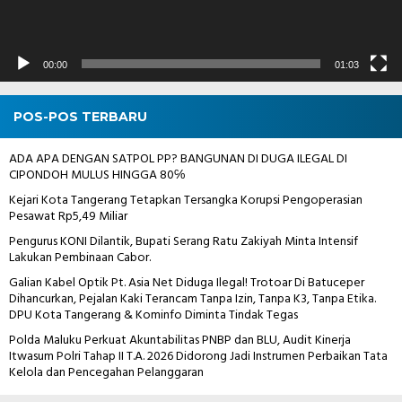
00:00
01:03
POS-POS TERBARU
ADA APA DENGAN SATPOL PP? BANGUNAN DI DUGA ILEGAL DI
CIPONDOH MULUS HINGGA 80℅
Kejari Kota Tangerang Tetapkan Tersangka Korupsi Pengoperasian
Pesawat Rp5,49 Miliar
Pengurus KONI Dilantik, Bupati Serang Ratu Zakiyah Minta Intensif
Lakukan Pembinaan Cabor.
Galian Kabel Optik Pt. Asia Net Diduga Ilegal! Trotoar Di Batuceper
Dihancurkan, Pejalan Kaki Terancam Tanpa Izin, Tanpa K3, Tanpa Etika.
DPU Kota Tangerang & Kominfo Diminta Tindak Tegas
Polda Maluku Perkuat Akuntabilitas PNBP dan BLU, Audit Kinerja
Itwasum Polri Tahap II T.A. 2026 Didorong Jadi Instrumen Perbaikan Tata
Kelola dan Pencegahan Pelanggaran