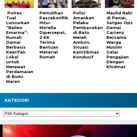
Polres
Pemulihan
Polisi
Maulid Nabi
Tual
Pascakonflik
Amankan
di Paniai,
Luncurkan
Hitu–
Pelaku
Satgas Ops
“Baileo
Morella
Pembacokan
Damai
Emarina”:
Dipercepat,
di Batu
Cartenz
Rumah
2 KK
Merah
Bersama
Damai
Terima
Ambon,
Warga
Berbasis
Bantuan
Situasi
Muslim
Kearifan
Material
Kamtibmas
Gelar
Lokal
Rumah
Kondusif
Pengajian
untuk
Dengan
Merawat
Khidmat
Perdamaian
di Bumi
Maren
KATEGORI
Kategori
Pemutar
Video