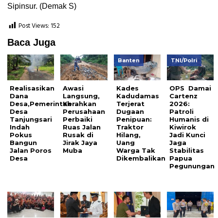
Sipinsur. (Demak S)
Post Views:
152
Baca Juga
Banten
TNI/Polri
Realisasikan
Awasi
Kades
OPS Damai
Dana
Langsung,
Kadudamas
Cartenz
Desa,Pemerintah
Kerahkan
Terjerat
2026:
Desa
Perusahaan
Dugaan
Patroli
Tanjungsari
Perbaiki
Penipuan:
Humanis di
Indah
Ruas Jalan
Traktor
Kiwirok
Pokus
Rusak di
Hilang,
Jadi Kunci
Bangun
Jirak Jaya
Uang
Jaga
Jalan Poros
Muba
Warga Tak
Stabilitas
Desa
Dikembalikan
Papua
Pegunungan