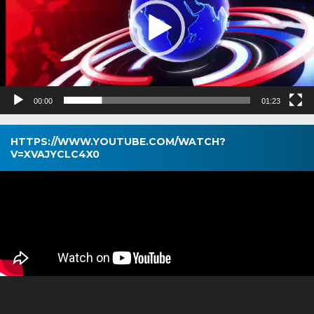
00:00
01:23
HTTPS://WWW.YOUTUBE.COM/WATCH?
V=XVAJYCLC4X0
Pemutar
Video