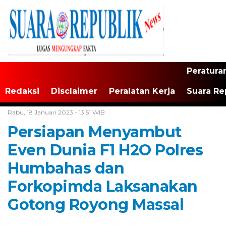
Peratura
Redaksi
Disclaimer
Peralatan Kerja
Suara Re
Home /
Tak Berkategori
Rabu, 18 Januari 2023 - 13:51 WIB
Persiapan Menyambut
Even Dunia F1 H2O Polres
Humbahas dan
Forkopimda Laksanakan
Gotong Royong Massal