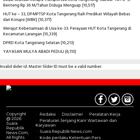
Benteng Rp 36 M/Tahun Diduga Menguap
(10,517)
HUT ke – 33, DPMPTSP Kota Tangerang Raih Predikat Wilayah Bebas
dari Korupsi (WBK)
(10,377)
Merajut Kebersamaan di Usia ke-33: Perayaan HUT Kota Tangerang di
Kecamatan Larangan
(10,339)
DPRD Kota Tangerang Selatan
(10,213)
YAYASAN MULYA ABADI PEDULI
(6,110)
Invalid slider id. Master Slider ID must be a valid number.
Contact
Us
Copyright
Redaksi
Disclaimer
Peralatan Kerja
@ 2026
Peraturan Jenjang Karir Wartawan dan
Suara
Karyawan
Republik
Suara Republik News.com
News.Com,
All Rights
Kode perilaku Ketentuan Pers