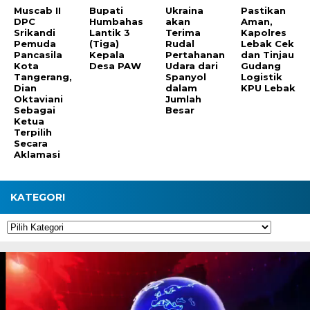
Muscab II
Bupati
Ukraina
Pastikan
DPC
Humbahas
akan
Aman,
Srikandi
Lantik 3
Terima
Kapolres
Pemuda
(Tiga)
Rudal
Lebak Cek
Pancasila
Kepala
Pertahanan
dan Tinjau
Kota
Desa PAW
Udara dari
Gudang
Tangerang,
Spanyol
Logistik
Dian
dalam
KPU Lebak
Oktaviani
Jumlah
Sebagai
Besar
Ketua
Terpilih
Secara
Aklamasi
KATEGORI
Kategori
Pemutar
Video