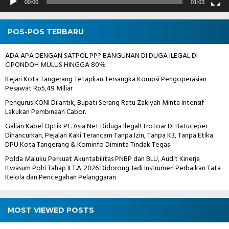
00:00
01:03
POS-POS TERBARU
ADA APA DENGAN SATPOL PP? BANGUNAN DI DUGA ILEGAL DI
CIPONDOH MULUS HINGGA 80℅
Kejari Kota Tangerang Tetapkan Tersangka Korupsi Pengoperasian
Pesawat Rp5,49 Miliar
Pengurus KONI Dilantik, Bupati Serang Ratu Zakiyah Minta Intensif
Lakukan Pembinaan Cabor.
Galian Kabel Optik Pt. Asia Net Diduga Ilegal! Trotoar Di Batuceper
Dihancurkan, Pejalan Kaki Terancam Tanpa Izin, Tanpa K3, Tanpa Etika.
DPU Kota Tangerang & Kominfo Diminta Tindak Tegas
Polda Maluku Perkuat Akuntabilitas PNBP dan BLU, Audit Kinerja
Itwasum Polri Tahap II T.A. 2026 Didorong Jadi Instrumen Perbaikan Tata
Kelola dan Pencegahan Pelanggaran
MOST VIEWED POSTS