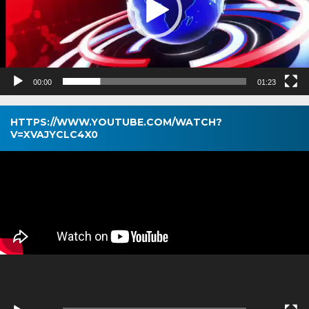
00:00
01:23
HTTPS://WWW.YOUTUBE.COM/WATCH?
V=XVAJYCLC4X0
Pemutar
Video