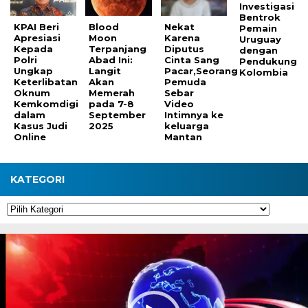
Investigasi
Bentrok
KPAI Beri
Blood
Nekat
Pemain
Apresiasi
Moon
Karena
Uruguay
Kepada
Terpanjang
Diputus
dengan
Polri
Abad Ini:
Cinta Sang
Pendukung
Ungkap
Langit
Pacar,Seorang
Kolombia
Keterlibatan
Akan
Pemuda
Oknum
Memerah
Sebar
Kemkomdigi
pada 7-8
Video
dalam
September
Intimnya ke
Kasus Judi
2025
keluarga
Online
Mantan
KATEGORI
Kategori
Pemutar
Video