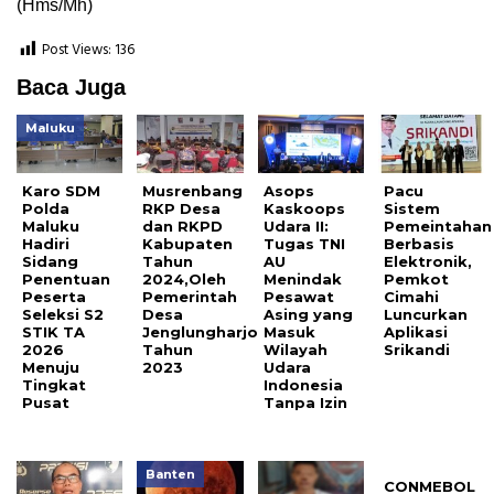
(Hms/Mh)
Post Views:
136
Baca Juga
Maluku
Karo SDM
Musrenbang
Asops
Pacu
Polda
RKP Desa
Kaskoops
Sistem
Maluku
dan RKPD
Udara II:
Pemeintahan
Hadiri
Kabupaten
Tugas TNI
Berbasis
Sidang
Tahun
AU
Elektronik,
Penentuan
2024,Oleh
Menindak
Pemkot
Peserta
Pemerintah
Pesawat
Cimahi
Seleksi S2
Desa
Asing yang
Luncurkan
STIK TA
Jenglungharjo
Masuk
Aplikasi
2026
Tahun
Wilayah
Srikandi
Menuju
2023
Udara
Tingkat
Indonesia
Pusat
Tanpa Izin
Banten
CONMEBOL