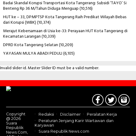
Badai Skandal Korupsi Transportasi Kota Tangerang: Subsidi ‘TAYO’ Si
Benteng Rp 36 M/Tahun Diduga Menguap
(10,516)
HUT ke – 33, DPMPTSP Kota Tangerang Raih Predikat Wilayah Bebas
dari Korupsi (WBK)
(10,374)
Merajut Kebersamaan di Usia ke-33: Perayaan HUT Kota Tangerang di
Kecamatan Larangan
(10,339)
DPRD Kota Tangerang Selatan
(10,209)
YAYASAN MULYA ABADI PEDULI
(6,105)
Invalid slider id. Master Slider ID must be a valid number.
Contact
Us
Copyright
Redaksi
Disclaimer
Peralatan Kerja
@ 2026
Peraturan Jenjang Karir Wartawan dan
Suara
Karyawan
Republik
Suara Republik News.com
News.Com,