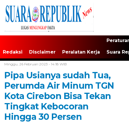
Peratura
Redaksi
Disclaimer
Peralatan Kerja
Suara Re
Home /
Tak Berkategori
Minggu, 26 Februari 2023 - 14:18 WIB
Pipa Usianya sudah Tua,
Perumda Air Minum TGN
Kota Cirebon Bisa Tekan
Tingkat Kebocoran
Hingga 30 Persen