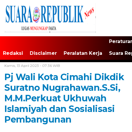
Peratura
Redaksi
Disclaimer
Peralatan Kerja
Suara Re
Home /
Tak Berkategori
Kamis, 13 April 2023 - 07:36 WIB
Pj Wali Kota Cimahi Dikdik
Suratno Nugrahawan.S.Si,
M.M.Perkuat Ukhuwah
Islamiyah dan Sosialisasi
Pembangunan