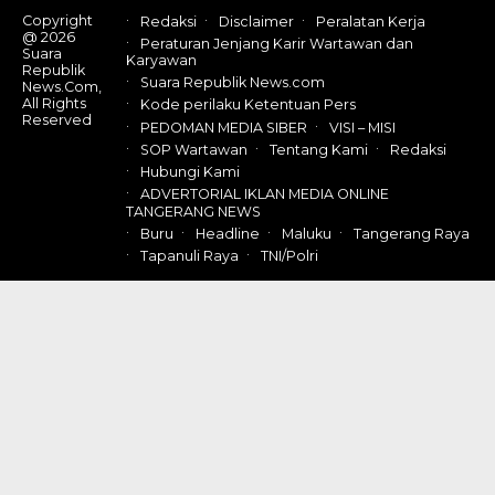
Copyright
Redaksi
Disclaimer
Peralatan Kerja
@ 2026
Peraturan Jenjang Karir Wartawan dan
Suara
Karyawan
Republik
Suara Republik News.com
News.Com,
All Rights
Kode perilaku Ketentuan Pers
Reserved
PEDOMAN MEDIA SIBER
VISI – MISI
SOP Wartawan
Tentang Kami
Redaksi
Hubungi Kami
ADVERTORIAL IKLAN MEDIA ONLINE
TANGERANG NEWS
Buru
Headline
Maluku
Tangerang Raya
Tapanuli Raya
TNI/Polri