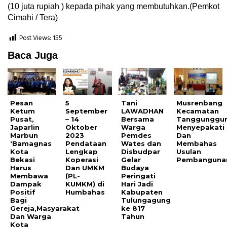
(10 juta rupiah ) kepada pihak yang membutuhkan.(Pemkot
Cimahi / Tera)
Post Views:
155
Baca Juga
Pesan
5
Tani
Musrenbang
Ketum
September
LAWADHAN
Kecamatan
Pusat,
– 14
Bersama
Tanggunggu
Japarlin
Oktober
Warga
Menyepakati
Marbun
2023
Pemdes
Dan
‘Bamagnas
Pendataan
Wates dan
Membahas
Kota
Lengkap
Disbudpar
Usulan
Bekasi
Koperasi
Gelar
Pembanguna
Harus
Dan UMKM
Budaya
Membawa
(PL-
Peringati
Dampak
KUMKM) di
Hari Jadi
Positif
Humbahas
Kabupaten
Bagi
Tulungagung
Gereja,Masyarakat
ke 817
Dan Warga
Tahun
Kota