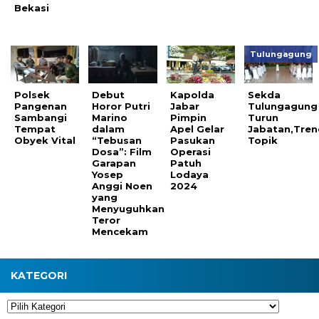
Bekasi
Tulungagung
Polsek
Debut
Kapolda
Sekda
Pangenan
Horor Putri
Jabar
Tulungagung
Sambangi
Marino
Pimpin
Turun
Tempat
dalam
Apel Gelar
Jabatan,Tren
Obyek Vital
“Tebusan
Pasukan
Topik
Dosa”: Film
Operasi
Garapan
Patuh
Yosep
Lodaya
Anggi Noen
2024
yang
Menyuguhkan
Teror
Mencekam
KATEGORI
Kategori