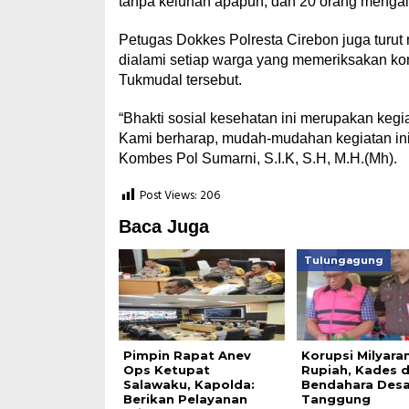
tanpa keluhan apapun, dan 20 orang mengal
Petugas Dokkes Polresta Cirebon juga turut
dialami setiap warga yang memeriksakan kon
Tukmudal tersebut.
“Bhakti sosial kesehatan ini merupakan kegi
Kami berharap, mudah-mudahan kegiatan ini
Kombes Pol Sumarni, S.I.K, S.H, M.H.(Mh).
Post Views:
206
Baca Juga
Tulungagung
Pimpin Rapat Anev
Korupsi Milyara
Ops Ketupat
Rupiah, Kades 
Salawaku, Kapolda:
Bendahara Des
Berikan Pelayanan
Tanggung