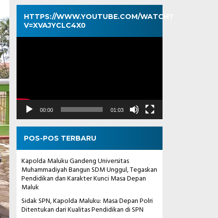
HTTPS://WWW.YOUTUBE.COM/WATCH?
V=XVAJYCLC4X0
Pemutar
Video
00:00
01:03
POS-POS TERBARU
Kapolda Maluku Gandeng Universitas
Muhammadiyah Bangun SDM Unggul, Tegaskan
Pendidikan dan Karakter Kunci Masa Depan
Maluk
Sidak SPN, Kapolda Maluku: Masa Depan Polri
Ditentukan dari Kualitas Pendidikan di SPN