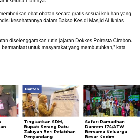
ami keluhan lainnya.
 memberikan obat-obatan secara gratis sesuai keluhan yang
disi kesehatannya dalam Bakso Kes di Masjid Al Ikhlas
atan diselenggarakan rutin jajaran Dokkes Polresta Cirebon.
 bermanfaat untuk masyarakat yang membutuhkan,” kata
Banten
n
Tingkatkan SDM,
Safari Ramadhan
dan
Bupati Serang Ratu
Danrem 174/ATW
a
Zakiyah Beri Pelatihan
Bersama Keluarga
Penyandang
Besar Kodim