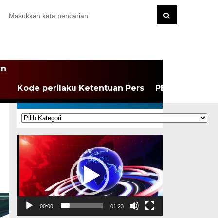
an
Kode perilaku Ketentuan Pers
PEDOMAN MEDI
KATEGORI
Kategori
Pemutar
Video
00:00
01:23