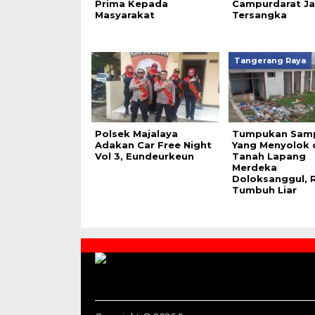
Prima Kepada
Campurdarat Ja
Masyarakat
Tersangka
Tangerang Raya
Polsek Majalaya
Tumpukan Sam
Adakan Car Free Night
Yang Menyolok 
Vol 3, Eundeurkeun
Tanah Lapang
Merdeka
Doloksanggul,
Tumbuh Liar
Contact
Us