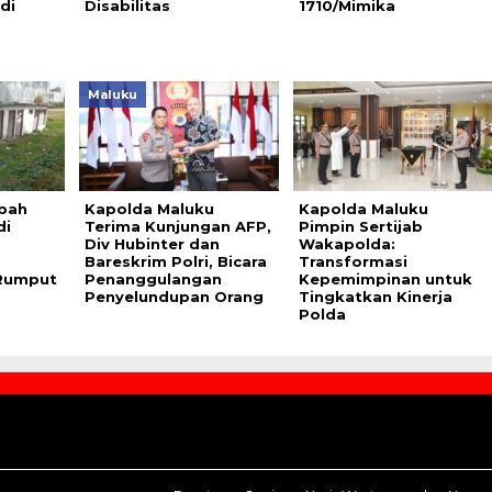
di
Disabilitas
1710/Mimika
Maluku
pah
Kapolda Maluku
Kapolda Maluku
di
Terima Kunjungan AFP,
Pimpin Sertijab
Div Hubinter dan
Wakapolda:
Bareskrim Polri, Bicara
Transformasi
 Rumput
Penanggulangan
Kepemimpinan untuk
Penyelundupan Orang
Tingkatkan Kinerja
Polda