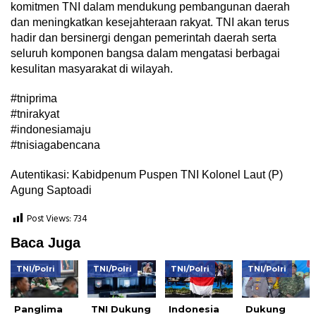
komitmen TNI dalam mendukung pembangunan daerah
dan meningkatkan kesejahteraan rakyat. TNI akan terus
hadir dan bersinergi dengan pemerintah daerah serta
seluruh komponen bangsa dalam mengatasi berbagai
kesulitan masyarakat di wilayah.
#tniprima
#tnirakyat
#indonesiamaju
#tnisiagabencana
Autentikasi: Kabidpenum Puspen TNI Kolonel Laut (P)
Agung Saptoadi
Post Views:
734
Baca Juga
TNI/Polri
TNI/Polri
TNI/Polri
TNI/Polri
Panglima
TNI Dukung
Indonesia
Dukung