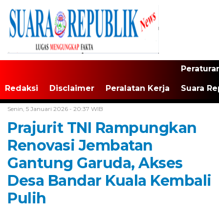
Peratura
Redaksi
Disclaimer
Peralatan Kerja
Suara Re
Home /
TNI/Polri
Senin, 5 Januari 2026 - 20:37 WIB
Prajurit TNI Rampungkan
Renovasi Jembatan
Gantung Garuda, Akses
Desa Bandar Kuala Kembali
Pulih