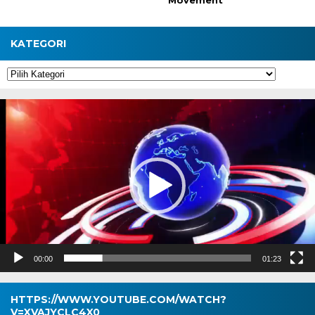
Movement
KATEGORI
Kategori
Pemutar
Video
00:00
01:23
HTTPS://WWW.YOUTUBE.COM/WATCH?
V=XVAJYCLC4X0