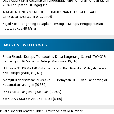
Ucca Kopi Wakili Kecamatan Tanggunggunung Pameran Pangan Murah
2026 Kabupaten Tulungagung
ADA APA DENGAN SATPOL PP? BANGUNAN DI DUGA ILEGAL DI
CIPONDOH MULUS HINGGA 80℅
Kejari Kota Tangerang Tetapkan Tersangka Korupsi Pengoperasian
Pesawat Rp5,49 Miliar
MOST VIEWED POSTS
Badai Skandal Korupsi Transportasi Kota Tangerang: Subsidi ‘TAYO’ Si
Benteng Rp 36 M/Tahun Diduga Menguap
(10,517)
HUT ke – 33, DPMPTSP Kota Tangerang Raih Predikat Wilayah Bebas
dari Korupsi (WBK)
(10,376)
Merajut Kebersamaan di Usia ke-33: Perayaan HUT Kota Tangerang di
Kecamatan Larangan
(10,339)
DPRD Kota Tangerang Selatan
(10,209)
YAYASAN MULYA ABADI PEDULI
(6,110)
Invalid slider id. Master Slider ID must be a valid number.