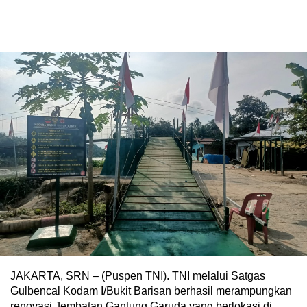
JAKARTA, SRN – (Puspen TNI). TNI melalui Satgas
Gulbencal Kodam I/Bukit Barisan berhasil merampungkan
renovasi Jembatan Gantung Garuda yang berlokasi di