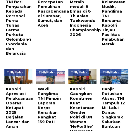
TNI Beri
Percepatan
Meraih
Kelancaran
Pengarahan
Pemulihan
medali 9
Mudik,
Kepada
Pascabencana
Emas di 8
Panglima
Personel
di Sumbar,
Th Asian
TNI
Purna
Sumut, dan
Taekwondo
Bersama
Tugas
Aceh
Indonesia
Kapolri
Latma
Championship
Tinjau
Purkota
2026
Fasilitas
Gelombang
Pelabuhan
I Yordania
Merak
dan
Belarusia
TNI/Polri
TNI/Polri
TNI/Polri
TNI/Polri
Kapolri
Wakil
Kapolri
Banjir
Apresiasi
Panglima
Gaungkan
Putuskan
Pelaksanaan
TNI Pimpin
Komitmen
Akses, TNI
Operasi
Laporan
Kuat
Tempuh 12
Ketupat
Korps
Kesetaraan
Mil Lalui
2025
Kenaikan
Gender
Danau
Berjalan
Pangkat
Polri di UN
Singkarak
Lancar dan
139 Pati
Women
Salurkan
Aman
‘HeForShe’
Bantuan