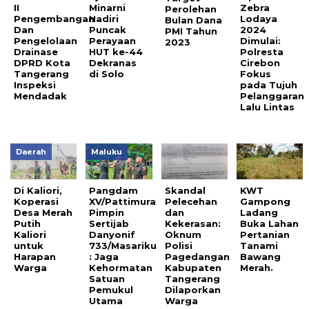
II
Minarni
Zebra
Perolehan
Pengembangan
Hadiri
Lodaya
Bulan Dana
Dan
Puncak
2024
PMI Tahun
Pengelolaan
Perayaan
Dimulai:
2023
Drainase
HUT ke-44
Polresta
DPRD Kota
Dekranas
Cirebon
Tangerang
di Solo
Fokus
Inspeksi
pada Tujuh
Mendadak
Pelanggaran
Lalu Lintas
Daerah
Maluku
‎Di Kaliori,
Pangdam
Skandal
KWT
Koperasi
XV/Pattimura
Pelecehan
Gampong
Desa Merah
Pimpin
dan
Ladang
Putih
Sertijab
Kekerasan:
Buka Lahan
Kaliori
Danyonif
Oknum
Pertanian
untuk
733/Masariku
Polisi
Tanami
Harapan
: Jaga
Pagedangan
Bawang
Warga
Kehormatan
Kabupaten
Merah.
Satuan
Tangerang
Pemukul
Dilaporkan
Utama
Warga