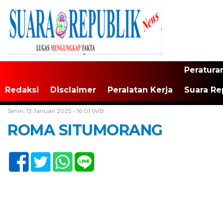
Peratura
Redaksi
Disclaimer
Peralatan Kerja
Suara Re
Home /
Tak Berkategori
Senin, 13 Januari 2025 - 16:01 WIB
ROMA SITUMORANG