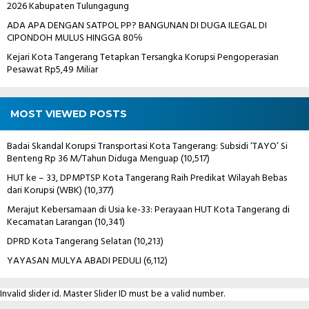
2026 Kabupaten Tulungagung
ADA APA DENGAN SATPOL PP? BANGUNAN DI DUGA ILEGAL DI
CIPONDOH MULUS HINGGA 80℅
Kejari Kota Tangerang Tetapkan Tersangka Korupsi Pengoperasian
Pesawat Rp5,49 Miliar
MOST VIEWED POSTS
Badai Skandal Korupsi Transportasi Kota Tangerang: Subsidi ‘TAYO’ Si
Benteng Rp 36 M/Tahun Diduga Menguap
(10,517)
HUT ke – 33, DPMPTSP Kota Tangerang Raih Predikat Wilayah Bebas
dari Korupsi (WBK)
(10,377)
Merajut Kebersamaan di Usia ke-33: Perayaan HUT Kota Tangerang di
Kecamatan Larangan
(10,341)
DPRD Kota Tangerang Selatan
(10,213)
YAYASAN MULYA ABADI PEDULI
(6,112)
Invalid slider id. Master Slider ID must be a valid number.