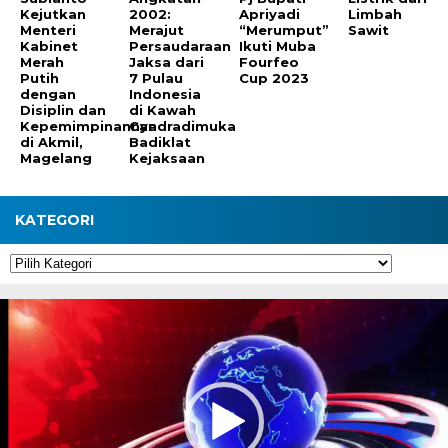
Kejutkan
2002:
Apriyadi
Limbah
Menteri
Merajut
“Merumput”
Sawit
Kabinet
Persaudaraan
Ikuti Muba
Merah
Jaksa dari
Fourfeo
Putih
7 Pulau
Cup 2023
dengan
Indonesia
Disiplin dan
di Kawah
Kepemimpinannya
Candradimuka
di Akmil,
Badiklat
Magelang
Kejaksaan
KATEGORI
Kategori
Pemutar
Video