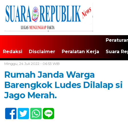
Peratura
Redaksi
Disclaimer
Peralatan Kerja
Suara Re
Home /
Tak Berkategori
Minggu, 24 Juli 2022 - 06:53 WIB
Rumah Janda Warga
Barengkok Ludes Dilalap si
Jago Merah.