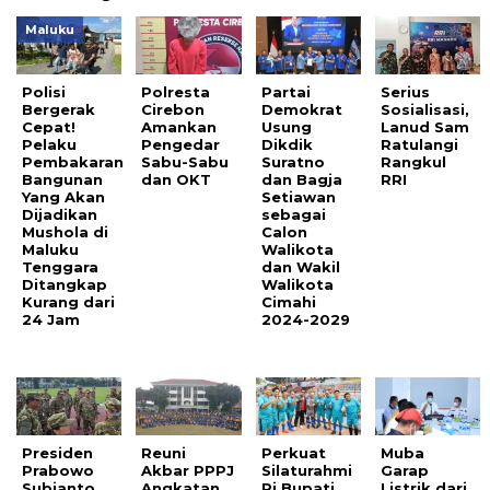
Maluku
Polisi
Polresta
Partai
Serius
Bergerak
Cirebon
Demokrat
Sosialisasi,
Cepat!
Amankan
Usung
Lanud Sam
Pelaku
Pengedar
Dikdik
Ratulangi
Pembakaran
Sabu-Sabu
Suratno
Rangkul
Bangunan
dan OKT
dan Bagja
RRI
Yang Akan
Setiawan
Dijadikan
sebagai
Mushola di
Calon
Maluku
Walikota
Tenggara
dan Wakil
Ditangkap
Walikota
Kurang dari
Cimahi
24 Jam
2024-2029
Presiden
Reuni
Perkuat
Muba
Prabowo
Akbar PPPJ
Silaturahmi
Garap
Subianto
Angkatan
Pj Bupati
Listrik dari