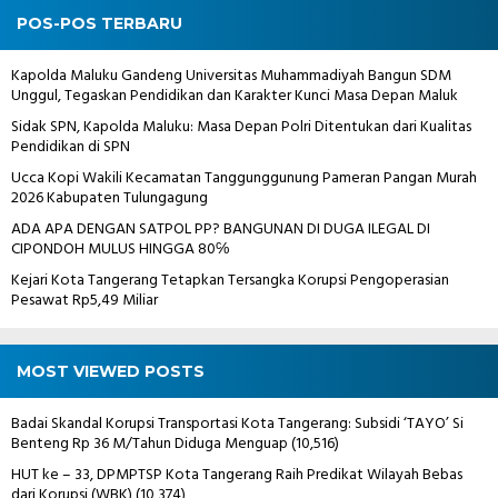
POS-POS TERBARU
Kapolda Maluku Gandeng Universitas Muhammadiyah Bangun SDM
Unggul, Tegaskan Pendidikan dan Karakter Kunci Masa Depan Maluk
Sidak SPN, Kapolda Maluku: Masa Depan Polri Ditentukan dari Kualitas
Pendidikan di SPN
Ucca Kopi Wakili Kecamatan Tanggunggunung Pameran Pangan Murah
2026 Kabupaten Tulungagung
ADA APA DENGAN SATPOL PP? BANGUNAN DI DUGA ILEGAL DI
CIPONDOH MULUS HINGGA 80℅
Kejari Kota Tangerang Tetapkan Tersangka Korupsi Pengoperasian
Pesawat Rp5,49 Miliar
MOST VIEWED POSTS
Badai Skandal Korupsi Transportasi Kota Tangerang: Subsidi ‘TAYO’ Si
Benteng Rp 36 M/Tahun Diduga Menguap
(10,516)
HUT ke – 33, DPMPTSP Kota Tangerang Raih Predikat Wilayah Bebas
dari Korupsi (WBK)
(10,374)