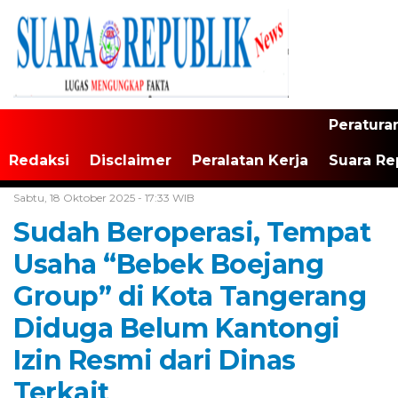
Peratura
Redaksi
Disclaimer
Peralatan Kerja
Suara Re
Home /
Tangerang Raya
Sabtu, 18 Oktober 2025 - 17:33 WIB
Sudah Beroperasi, Tempat
Usaha “Bebek Boejang
Group” di Kota Tangerang
Diduga Belum Kantongi
Izin Resmi dari Dinas
Terkait