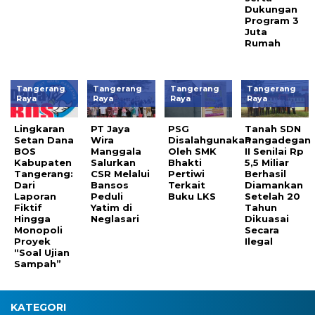
Dukungan
Program 3
Juta
Rumah
Tangerang
Tangerang
Tangerang
Tangerang
Raya
Raya
Raya
Raya
Lingkaran
PT Jaya
PSG
Tanah SDN
Setan Dana
Wira
Disalahgunakan
Pangadegan
BOS
Manggala
Oleh SMK
II Senilai Rp
Kabupaten
Salurkan
Bhakti
5,5 Miliar
Tangerang:
CSR Melalui
Pertiwi
Berhasil
Dari
Bansos
Terkait
Diamankan
Laporan
Peduli
Buku LKS
Setelah 20
Fiktif
Yatim di
Tahun
Hingga
Neglasari
Dikuasai
Monopoli
Secara
Proyek
Ilegal
“Soal Ujian
Sampah”
KATEGORI