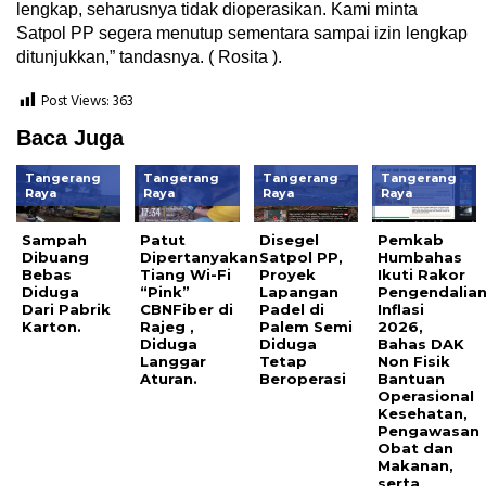
lengkap, seharusnya tidak dioperasikan. Kami minta
Satpol PP segera menutup sementara sampai izin lengkap
ditunjukkan,” tandasnya. ( Rosita ).
Post Views:
363
Baca Juga
Tangerang
Tangerang
Tangerang
Tangerang
Raya
Raya
Raya
Raya
Sampah
Patut
Disegel
Pemkab
Dibuang
Dipertanyakan
Satpol PP,
Humbahas
Bebas
Tiang Wi-Fi
Proyek
Ikuti Rakor
Diduga
“Pink”
Lapangan
Pengendalia
Dari Pabrik
CBNFiber di
Padel di
Inflasi
Karton.
Rajeg ,
Palem Semi
2026,
Diduga
Diduga
Bahas DAK
Langgar
Tetap
Non Fisik
Aturan.
Beroperasi
Bantuan
Operasional
Kesehatan,
Pengawasan
Obat dan
Makanan,
serta