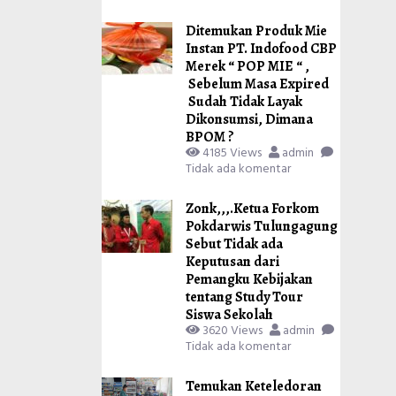
Ditemukan Produk Mie
Instan PT. Indofood CBP
Merek “ POP MIE “ ,
Sebelum Masa Expired
Sudah Tidak Layak
Dikonsumsi, Dimana
BPOM ?
4185 Views
admin
Tidak ada komentar
Zonk,,,.Ketua Forkom
Pokdarwis Tulungagung
Sebut Tidak ada
Keputusan dari
Pemangku Kebijakan
tentang Study Tour
Siswa Sekolah
3620 Views
admin
Tidak ada komentar
Temukan Keteledoran