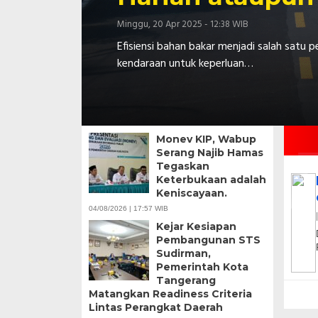
Minggu, 20 Apr 2025 - 12:38 WIB
Efisiensi bahan bakar menjadi salah satu
kendaraan untuk keperluan…
Monev KIP, Wabup
Serang Najib Hamas
Tegaskan
Keterbukaan adalah
Keniscayaan.
04/08/2026 | 17:57 WIB
Kejar Kesiapan
Pembangunan STS
Sudirman,
Pemerintah Kota
Tangerang
Matangkan Readiness Criteria
Lintas Perangkat Daerah