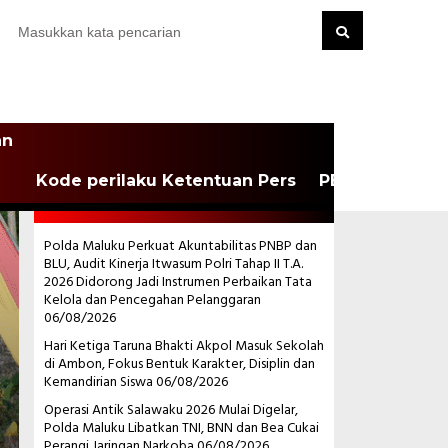
an
Kode perilaku Ketentuan Pers
PEDOMAN MEDI
POS-POS TERBARU
Polda Maluku Perkuat Akuntabilitas PNBP dan
BLU, Audit Kinerja Itwasum Polri Tahap II T.A.
2026 Didorong Jadi Instrumen Perbaikan Tata
Kelola dan Pencegahan Pelanggaran
06/08/2026
Hari Ketiga Taruna Bhakti Akpol Masuk Sekolah
di Ambon, Fokus Bentuk Karakter, Disiplin dan
Kemandirian Siswa
06/08/2026
Operasi Antik Salawaku 2026 Mulai Digelar,
Polda Maluku Libatkan TNI, BNN dan Bea Cukai
Perangi Jaringan Narkoba
06/08/2026