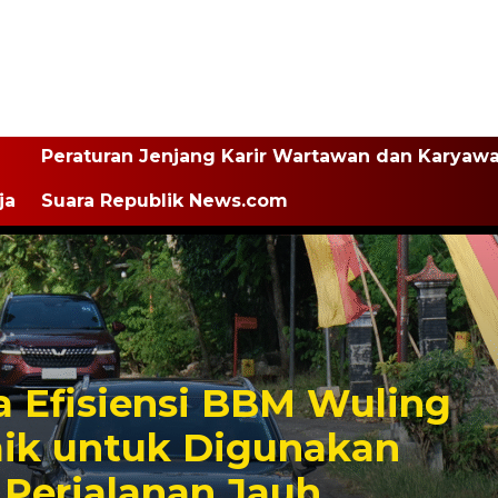
Peraturan Jenjang Karir Wartawan dan Karyaw
ja
Suara Republik News.com
 Efisiensi BBM Wuling
aik untuk Digunakan
 Perjalanan Jauh