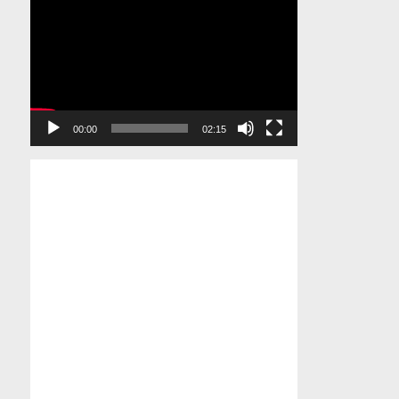
Pemutar
Video
00:00
02:15