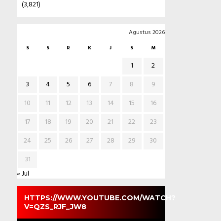
(3,821)
Agustus 2026
S
S
R
K
J
S
M
1
2
3
4
5
6
7
8
9
10
11
12
13
14
15
16
17
18
19
20
21
22
23
24
25
26
27
28
29
30
31
« Jul
HTTPS://WWW.YOUTUBE.COM/WATCH?
V=QZS_RJF_JW8