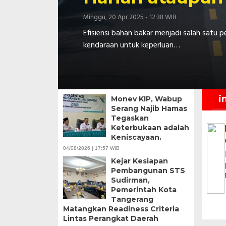
Minggu, 20 Apr 2025 - 12:38 WIB
Efisiensi bahan bakar menjadi salah satu
kendaraan untuk keperluan…
i
Monev KIP, Wabup
Serang Najib Hamas
Tegaskan
Keterbukaan adalah
Keniscayaan.
04/08/2026 | 17:57 WIB
Kejar Kesiapan
Pembangunan STS
Sudirman,
Pemerintah Kota
Tangerang
Matangkan Readiness Criteria
Lintas Perangkat Daerah