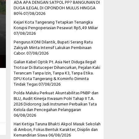
ADA APA DENGAN SATPOL PP? BANGUNAN DI
DUGA ILEGAL DI CIPONDOH MULUS HINGGA
80℅
07/08/2026
Kejari Kota Tangerang Tetapkan Tersangka
Korupsi Pengoperasian Pesawat Rp5,49 Miliar
07/08/2026
Pengurus KONI Dilantik, Bupati Serang Ratu
Zakiyah Minta Intensif Lakukan Pembinaan
Cabor.
07/08/2026
Galian Kabel Optik Pt. Asia Net Diduga Ilegal!
Trotoar Di Batuceper Dihancurkan, Pejalan Kaki
Terancam Tanpa Izin, Tanpa K3, Tanpa Etika.
DPU Kota Tangerang & Kominfo Diminta
Tindak Tegas
07/08/2026
Polda Maluku Perkuat Akuntabilitas PNBP dan
BLU, Audit Kinerja Itwasum Polri Tahap II T.A.
2026 Didorong Jadi Instrumen Perbaikan Tata
Kelola dan Pencegahan Pelanggaran
06/08/2026
Hari Ketiga Taruna Bhakti Akpol Masuk Sekolah
di Ambon, Fokus Bentuk Karakter, Disiplin dan
Kemandirian Siswa
06/08/2026