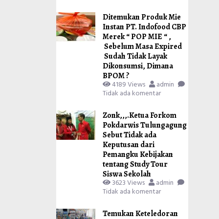
Ditemukan Produk Mie
Instan PT. Indofood CBP
Merek “ POP MIE “ ,
Sebelum Masa Expired
Sudah Tidak Layak
Dikonsumsi, Dimana
BPOM ?
4189 Views
admin
Tidak ada komentar
Zonk,,,.Ketua Forkom
Pokdarwis Tulungagung
Sebut Tidak ada
Keputusan dari
Pemangku Kebijakan
tentang Study Tour
Siswa Sekolah
3623 Views
admin
Tidak ada komentar
Temukan Keteledoran