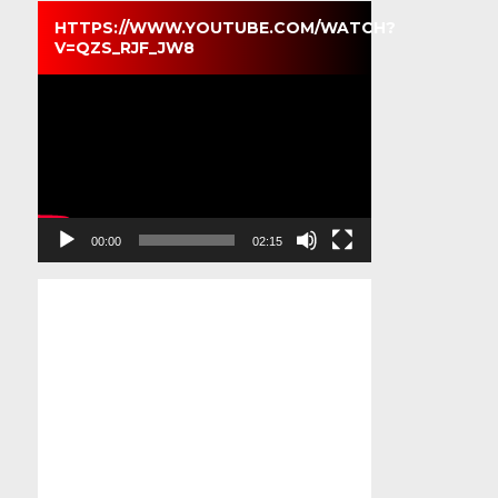
HTTPS://WWW.YOUTUBE.COM/WATCH?
V=QZS_RJF_JW8
Pemutar
Video
00:00
02:15