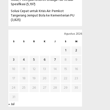
Spesifikasi
(5,197)
Solusi Cepat untuk Krisis Air: Pemkot
Tangerang Jemput Bola ke Kementerian PU
(3,825)
Agustus 2026
S
S
R
K
J
S
M
1
2
3
4
5
6
7
8
9
10
11
12
13
14
15
16
17
18
19
20
21
22
23
24
25
26
27
28
29
30
31
« Jul