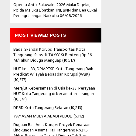
Operasi Antik Salawaku 2026 Mulai Digelar,
Polda Maluku Libatkan TNI, BNN dan Bea Cukai
Perangi Jaringan Narkoba
06/08/2026
MOST VIEWED POSTS
Badai Skandal Korupsi Transportasi Kota
Tangerang: Subsidi ‘TAYO’ Si Benteng Rp 36
M/Tahun Diduga Menguap
(10,517)
HUT ke – 33, DPMPTSP Kota Tangerang Raih
Predikat Wilayah Bebas dari Korupsi (WBK)
(10,377)
Merajut Kebersamaan di Usia ke-33: Perayaan
HUT Kota Tangerang di Kecamatan Larangan
(10,341)
DPRD Kota Tangerang Selatan
(10,213)
YAYASAN MULYA ABADI PEDULI
(6,112)
Dugaan Bau Amis Korupsi Proyek Penataan
Lingkungan Asrama Haji Tangerang Rp21,5
Miliar, Pekerjaan Disorot Diduga Tak Sesuai