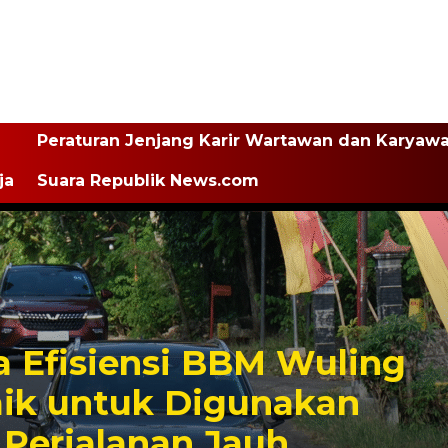
Peraturan Jenjang Karir Wartawan dan Karyaw
ja
Suara Republik News.com
 Efisiensi BBM Wuling
aik untuk Digunakan
 Perjalanan Jauh