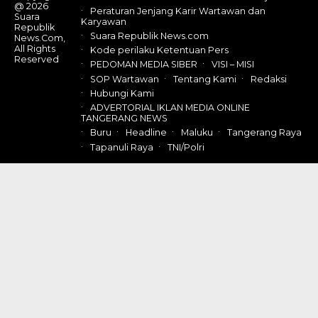
@ 2026
Peraturan Jenjang Karir Wartawan dan
Suara
Karyawan
Republik
Suara Republik News.com
News.Com,
All Rights
Kode perilaku Ketentuan Pers
Reserved
PEDOMAN MEDIA SIBER
VISI – MISI
SOP Wartawan
Tentang Kami
Redaksi
Hubungi Kami
ADVERTORIAL IKLAN MEDIA ONLINE
TANGERANG NEWS
Buru
Headline
Maluku
Tangerang Raya
Tapanuli Raya
TNI/Polri