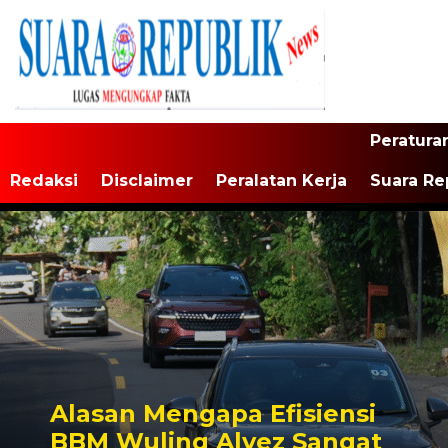
Peratura
Redaksi
Disclaimer
Peralatan Kerja
Suara Re
Alasan Mengapa Efisiensi
BBM Wuling Alvez Sangat