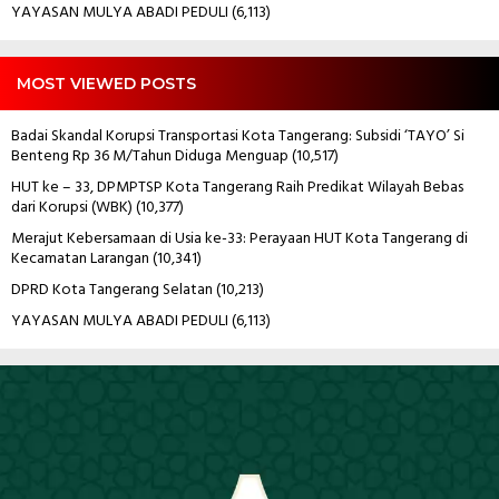
YAYASAN MULYA ABADI PEDULI
(6,113)
MOST VIEWED POSTS
Badai Skandal Korupsi Transportasi Kota Tangerang: Subsidi ‘TAYO’ Si
Benteng Rp 36 M/Tahun Diduga Menguap
(10,517)
HUT ke – 33, DPMPTSP Kota Tangerang Raih Predikat Wilayah Bebas
dari Korupsi (WBK)
(10,377)
Merajut Kebersamaan di Usia ke-33: Perayaan HUT Kota Tangerang di
Kecamatan Larangan
(10,341)
DPRD Kota Tangerang Selatan
(10,213)
YAYASAN MULYA ABADI PEDULI
(6,113)
Pemutar
Video