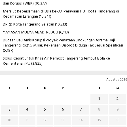
dari Korupsi (WBK)
(10,377)
Merajut Kebersamaan di Usia ke-33: Perayaan HUT Kota Tangerang di
Kecamatan Larangan
(10,341)
DPRD Kota Tangerang Selatan
(10,213)
YAYASAN MULYA ABADI PEDULI
(6,113)
Dugaan Bau Amis Korupsi Proyek Penataan Lingkungan Asrama Haji
Tangerang Rp21,5 Miliar, Pekerjaan Disorot Diduga Tak Sesuai Spesifikasi
(5,197)
Solusi Cepat untuk Krisis Air: Pemkot Tangerang Jemput Bola ke
Kementerian PU
(3,825)
Agustus 2026
S
S
R
K
J
S
M
1
2
3
4
5
6
7
8
9
10
11
12
13
14
15
16