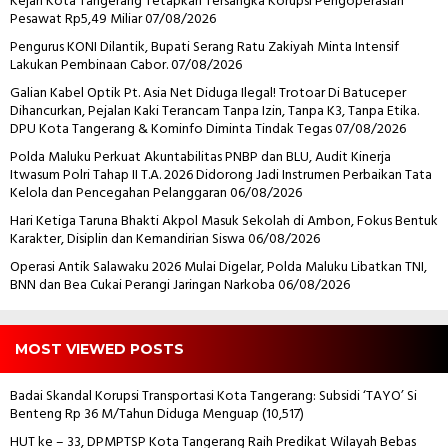
Kejari Kota Tangerang Tetapkan Tersangka Korupsi Pengoperasian
Pesawat Rp5,49 Miliar
07/08/2026
Pengurus KONI Dilantik, Bupati Serang Ratu Zakiyah Minta Intensif
Lakukan Pembinaan Cabor.
07/08/2026
Galian Kabel Optik Pt. Asia Net Diduga Ilegal! Trotoar Di Batuceper
Dihancurkan, Pejalan Kaki Terancam Tanpa Izin, Tanpa K3, Tanpa Etika.
DPU Kota Tangerang & Kominfo Diminta Tindak Tegas
07/08/2026
Polda Maluku Perkuat Akuntabilitas PNBP dan BLU, Audit Kinerja
Itwasum Polri Tahap II T.A. 2026 Didorong Jadi Instrumen Perbaikan Tata
Kelola dan Pencegahan Pelanggaran
06/08/2026
Hari Ketiga Taruna Bhakti Akpol Masuk Sekolah di Ambon, Fokus Bentuk
Karakter, Disiplin dan Kemandirian Siswa
06/08/2026
Operasi Antik Salawaku 2026 Mulai Digelar, Polda Maluku Libatkan TNI,
BNN dan Bea Cukai Perangi Jaringan Narkoba
06/08/2026
MOST VIEWED POSTS
Badai Skandal Korupsi Transportasi Kota Tangerang: Subsidi ‘TAYO’ Si
Benteng Rp 36 M/Tahun Diduga Menguap
(10,517)
HUT ke – 33, DPMPTSP Kota Tangerang Raih Predikat Wilayah Bebas