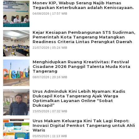
Monev KIP, Wabup Serang Najib Hamas
Tegaskan Keterbukaan adalah Keniscayaan.
04/08/2026 | 17:57 WIB
Kejar Kesiapan Pembangunan STS Sudirman,
Pemerintah Kota Tangerang Matangkan
Readiness Criteria Lintas Perangkat Daerah
21/07/2026 | 05:24 WIB
Menghidupkan Ruang Kreativitas: Festival
Cisadane 2026 Panggil Talenta Muda Kota
Tangerang
08/07/2026 | 20:16 WIB
Urus Adminduk Kini Lebih Nyaman: Kadis
Dukcapil Kota Tangerang Ajak Warga
Optimalkan Layanan Online “Sobat
Dukcapil”
15/05/2026 | 07:32 WIB
Urus Makam Keluarga Kini Tak Lagi Repot:
Inovasi Digital Pemkot Tangerang untuk Ahli
Waris
05/05/2026 | 11:13 WIB