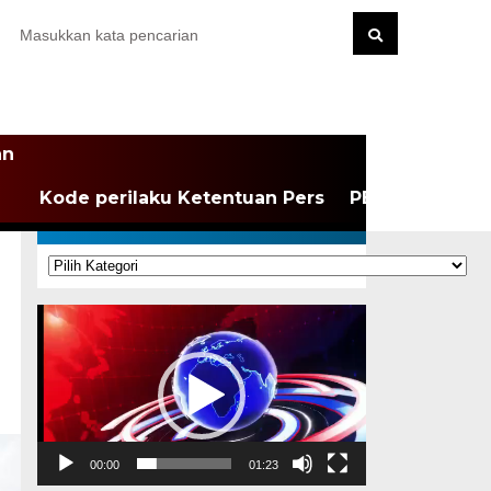
an
Kode perilaku Ketentuan Pers
PEDOMAN MEDI
KATEGORI
Kategori
Pemutar
Video
00:00
01:23