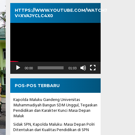
HTTPS://WWW.YOUTUBE.COM/WATCH?
V=XVAJYCLC4X0
Pemutar
Video
00:00
01:03
POS-POS TERBARU
Kapolda Maluku Gandeng Universitas
Muhammadiyah Bangun SDM Unggul, Tegaskan
Pendidikan dan Karakter Kunci Masa Depan
Maluk
Sidak SPN, Kapolda Maluku: Masa Depan Polri
Ditentukan dari Kualitas Pendidikan di SPN