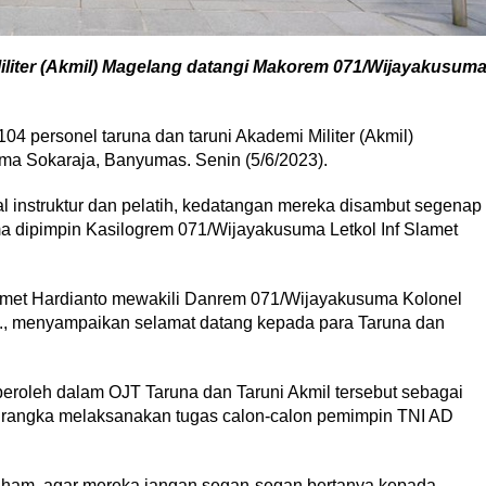
Militer (Akmil) Magelang datangi Makorem 071/Wijayakusum
 personel taruna dan taruni Akademi Militer (Akmil)
a Sokaraja, Banyumas. Senin (5/6/2023).
instruktur dan pelatih, kedatangan mereka disambut segenap
 dipimpin Kasilogrem 071/Wijayakusuma Letkol Inf Slamet
amet Hardianto mewakili Danrem 071/Wijayakusuma Kolonel
, menyampaikan selamat datang kepada para Taruna dan
eroleh dalam OJT Taruna dan Taruni Akmil tersebut sebagai
rangka melaksanakan tugas calon-calon pemimpin TNI AD
paham, agar mereka jangan segan-segan bertanya kepada