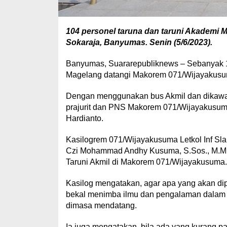
104 personel taruna dan taruni Akademi 
Sokaraja, Banyumas. Senin (5/6/2023).
Banyumas, Suararepubliknews – Sebanyak 104
Magelang datangi Makorem 071/Wijayakusum
Dengan menggunakan bus Akmil dan dikawal 
prajurit dan PNS Makorem 071/Wijayakusuma
Hardianto.
Kasilogrem 071/Wijayakusuma Letkol Inf Sl
Czi Mohammad Andhy Kusuma, S.Sos., M.M.
Taruni Akmil di Makorem 071/Wijayakusuma.
Kasilog mengatakan, agar apa yang akan dip
bekal menimba ilmu dan pengalaman dalam 
dimasa mendatang.
Ia juga mengatakan, bila ada yang kurang 