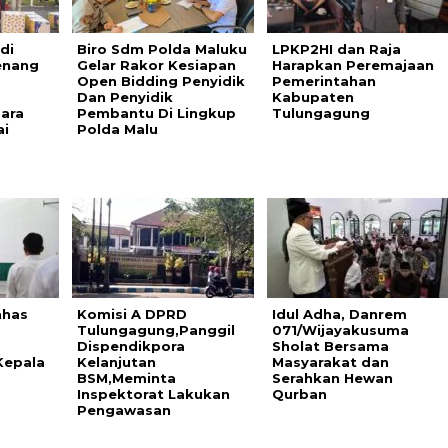
di
Biro Sdm Polda Maluku
LPKP2HI dan Raja
nang
Gelar Rakor Kesiapan
Harapkan Peremajaan
Open Bidding Penyidik
Pemerintahan
Dan Penyidik
Kabupaten
ara
Pembantu Di Lingkup
Tulungagung
i
Polda Malu
ahas
Komisi A DPRD
Idul Adha, Danrem
Tulungagung,Panggil
071/Wijayakusuma
Dispendikpora
Sholat Bersama
Kepala
Kelanjutan
Masyarakat dan
BSM,Meminta
Serahkan Hewan
Inspektorat Lakukan
Qurban
Pengawasan