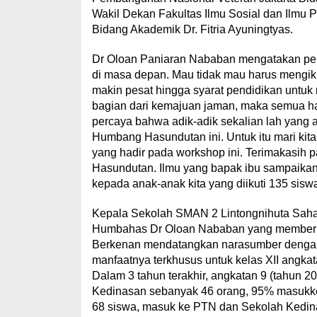
Wakil Dekan Fakultas Ilmu Sosial dan Ilmu 
Bidang Akademik Dr. Fitria Ayuningtyas.
Dr Oloan Paniaran Nababan mengatakan pen
di masa depan. Mau tidak mau harus mengik
makin pesat hingga syarat pendidikan untuk
bagian dari kemajuan jaman, maka semua har
percaya bahwa adik-adik sekalian lah yang
Humbang Hasundutan ini. Untuk itu mari kita 
yang hadir pada workshop ini. Terimakasih 
Hasundutan. Ilmu yang bapak ibu sampaikan
kepada anak-anak kita yang diikuti 135 sisw
Kepala Sekolah SMAN 2 Lintongnihuta Saha
Humbahas Dr Oloan Nababan yang memberika
Berkenan mendatangkan narasumber dengan ma
manfaatnya terkhusus untuk kelas XII angk
Dalam 3 tahun terakhir, angkatan 9 (tahun 
Kedinasan sebanyak 46 orang, 95% masukke 
68 siswa, masuk ke PTN dan Sekolah Kedina