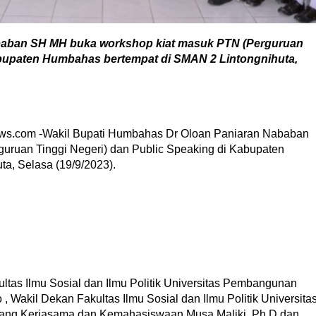
aban SH MH buka workshop kiat masuk PTN (Perguruan
abupaten Humbahas bertempat di SMAN 2 Lintongnihuta,
ews.com -Wakil Bupati Humbahas Dr Oloan Paniaran Nababan
ruan Tinggi Negeri) dan Public Speaking di Kabupaten
a, Selasa (19/9/2023).
tas Ilmu Sosial dan Ilmu Politik Universitas Pembangunan
o , Wakil Dekan Fakultas Ilmu Sosial dan Ilmu Politik Universita
dang Kerjasama dan Kemahasiswaan Musa Maliki, Ph.D dan