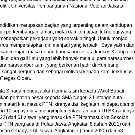
Politik Universitas Pembangunan Nasional Veteran Jakarta
didikan merupakan bagian yang terpenting dalam kehidupan
uti perkembangan jaman, mulai dari kemajuan teknologi yang
 mendapatkan pekerjaan yang semakin tinggi. Untuk menjadi
us mempersiapkan diri menjadi yang terbaik. “Saya yakin dan
 akan menjadi masa depan bangsa ini secara khusus Kabupaten
ikuti dan gali ilmu yang lebih banyak melalui para narasumber
para narasumber kami, yang berkenan hadir di Humbang
 sangat berguna dan sebagai motivasi kepada kami terkhusus
a” tegas Oloan.
la Sinaga mengucapkan terimakasih kepada Wakil Bupati
n perhatian besar kepada SMA Negeri 2 Lintongnihuta.
teri kiat masuk PTN, kiranya dari kegiatan ini dapat diambi
atan 10 supaya bisa mengimplementasikan pada UTBK nantinya
2022) dari 61 siswa, yang masuk ke PTN termasuk ke Sekolah
PTN yang ada di Pulau Jawa. Angkatan 8 (tahun 2021) dari
san sebanyak 60 siswa. Angkatan 7 (tahun 2020) dari 68