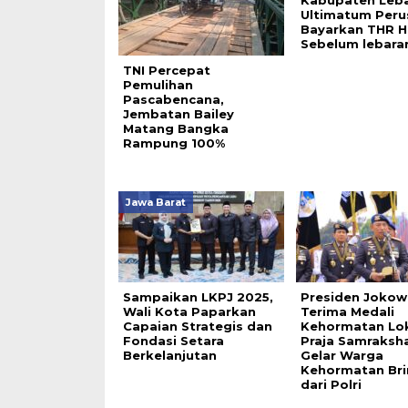
Kabupaten Leb
Ultimatum Peru
Bayarkan THR H
Sebelum lebara
TNI Percepat
Pemulihan
Pascabencana,
Jembatan Bailey
Matang Bangka
Rampung 100%
Jawa Barat
Sampaikan LKPJ 2025,
Presiden Jokow
Wali Kota Paparkan
Terima Medali
Capaian Strategis dan
Kehormatan Lo
Fondasi Setara
Praja Samraksh
Berkelanjutan
Gelar Warga
Kehormatan Br
dari Polri