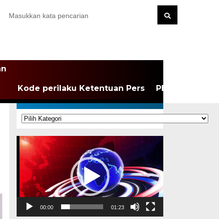
an
Kode perilaku Ketentuan Pers
PEDOMAN MEDI
KATEGORI
Kategori
Pemutar
Video
00:00
01:23