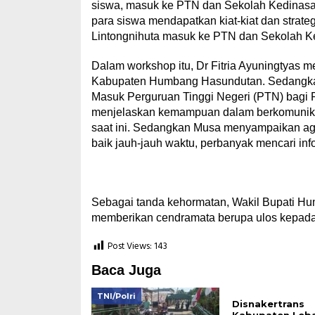
siswa, masuk ke PTN dan Sekolah Kedinasa
para siswa mendapatkan kiat-kiat dan strat
Lintongnihuta masuk ke PTN dan Sekolah K
Dalam workshop itu, Dr Fitria Ayuningtyas 
Kabupaten Humbang Hasundutan. Sedangkan 
Masuk Perguruan Tinggi Negeri (PTN) bagi 
menjelaskan kemampuan dalam berkomunikasi
saat ini. Sedangkan Musa menyampaikan ag
baik jauh-jauh waktu, perbanyak mencari info
Sebagai tanda kehormatan, Wakil Bupati H
memberikan cendramata berupa ulos kepad
Post Views:
143
Baca Juga
TNI/Polri
Disnakertrans