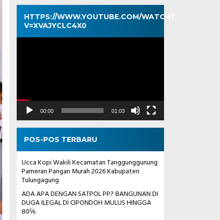
HTTPS://WWW.YOUTUBE.COM/WATCH?
V=XVAJYCLC4X0
Pemutar
Video
00:00
01:03
POS-POS TERBARU
Ucca Kopi Wakili Kecamatan Tanggunggunung
Pameran Pangan Murah 2026 Kabupaten
Tulungagung
ADA APA DENGAN SATPOL PP? BANGUNAN DI
DUGA ILEGAL DI CIPONDOH MULUS HINGGA
80℅