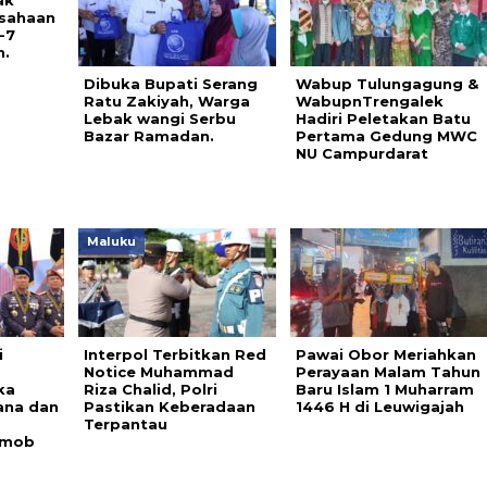
ak
sahaan
-7
n.
Dibuka Bupati Serang
Wabup Tulungagung &
Ratu Zakiyah, Warga
WabupnTrengalek
Lebak wangi Serbu
Hadiri Peletakan Batu
Bazar Ramadan.
Pertama Gedung MWC
NU Campurdarat
Maluku
i
Interpol Terbitkan Red
Pawai Obor Meriahkan
Notice Muhammad
Perayaan Malam Tahun
ka
Riza Chalid, Polri
Baru Islam 1 Muharram
ana dan
Pastikan Keberadaan
1446 H di Leuwigajah
Terpantau
imob