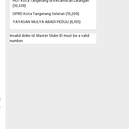
HUT Kota Tangerang di Kecamatan Larangan
(10,339)
DPRD Kota Tangerang Selatan
(10,209)
YAYASAN MULYA ABADI PEDULI
(6,105)
Invalid slider id. Master Slider ID must be a valid
number.
l
.