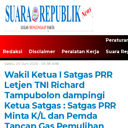
Peratura
Redaksi
Disclaimer
Peralatan Kerja
Suara Re
Home /
TNI/Polri
Sabtu, 20 Juni 2026 - 09:38 WIB
Wakil Ketua I Satgas PRR
Letjen TNI Richard
Tampubolon dampingi
Ketua Satgas : Satgas PRR
Minta K/L dan Pemda
Tancap Gas Pemulihan