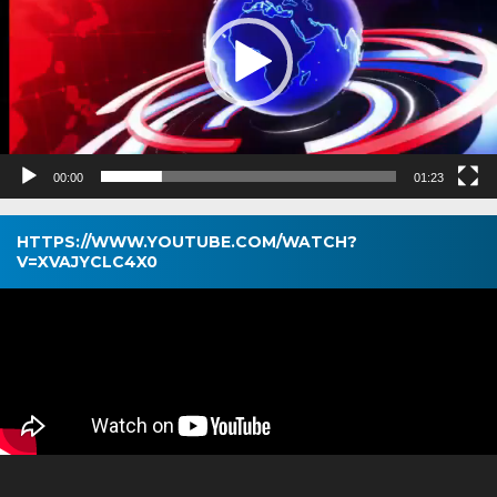
00:00
01:23
HTTPS://WWW.YOUTUBE.COM/WATCH?
V=XVAJYCLC4X0
Pemutar
Video