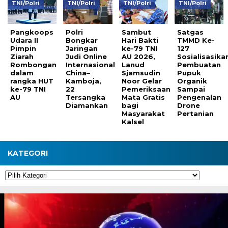
TNI/Polri
TNI/Polri
TNI/Polri
TNI/Polri
Pangkoops
Polri
Sambut
Satgas
Udara II
Bongkar
Hari Bakti
TMMD Ke-
Pimpin
Jaringan
ke-79 TNI
127
Ziarah
Judi Online
AU 2026,
Sosialisasika
Rombongan
Internasional
Lanud
Pembuatan
dalam
China–
Sjamsudin
Pupuk
rangka HUT
Kamboja,
Noor Gelar
Organik
ke-79 TNI
22
Pemeriksaan
Sampai
AU
Tersangka
Mata Gratis
Pengenalan
Diamankan
bagi
Drone
Masyarakat
Pertanian
Kalsel
KATEGORI
Kategori
Pemutar
Video