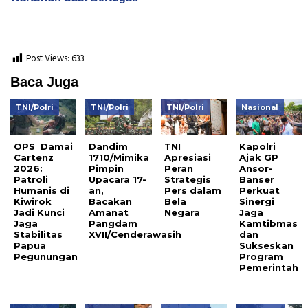
Post Views:
633
Baca Juga
TNI/Polri
TNI/Polri
TNI/Polri
Nasional
OPS Damai
Dandim
TNI
Kapolri
Cartenz
1710/Mimika
Apresiasi
Ajak GP
2026:
Pimpin
Peran
Ansor-
Patroli
Upacara 17-
Strategis
Banser
Humanis di
an,
Pers dalam
Perkuat
Kiwirok
Bacakan
Bela
Sinergi
Jadi Kunci
Amanat
Negara
Jaga
Jaga
Pangdam
Kamtibmas
Stabilitas
XVII/Cenderawasih
dan
Papua
Sukseskan
Pegunungan
Program
Pemerintah