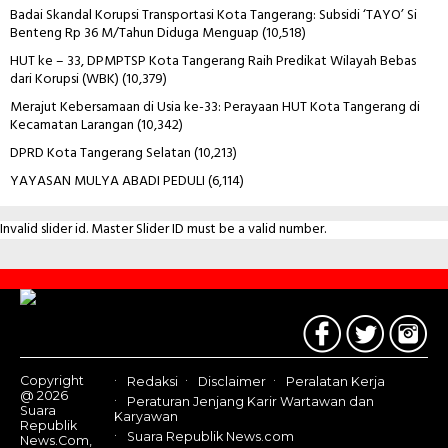
Badai Skandal Korupsi Transportasi Kota Tangerang: Subsidi ‘TAYO’ Si
Benteng Rp 36 M/Tahun Diduga Menguap
(10,518)
HUT ke – 33, DPMPTSP Kota Tangerang Raih Predikat Wilayah Bebas
dari Korupsi (WBK)
(10,379)
Merajut Kebersamaan di Usia ke-33: Perayaan HUT Kota Tangerang di
Kecamatan Larangan
(10,342)
DPRD Kota Tangerang Selatan
(10,213)
YAYASAN MULYA ABADI PEDULI
(6,114)
Invalid slider id. Master Slider ID must be a valid number.
Contact
Us
Copyright
Redaksi
Disclaimer
Peralatan Kerja
@ 2026
Peraturan Jenjang Karir Wartawan dan
Suara
Karyawan
Republik
Suara Republik News.com
News.Com,