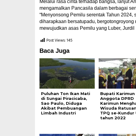
Melalui rasa cinta terhadap bangsa, lanjut 
mengamalkan Pancasila dalam berbagai sen
“Menyonsong Pemilu serentak Tahun 2024, 
diharapkaan bersatupadu, bergotongroyong 
mewujudkan asas Pemilu yang Luber, Jurdil
Post Views:
145
Baca Juga
Puluhan Ton Ikan Mati
Bupati Karimun
di Sungai Piracicaba,
Anggota DPRD
Sao Paulo, Diduga
Karimun Mengha
Akibat Pembuangan
Wisuda Ratusan
Limbah Industri
TPQ se-Kundur 
tahun 2022