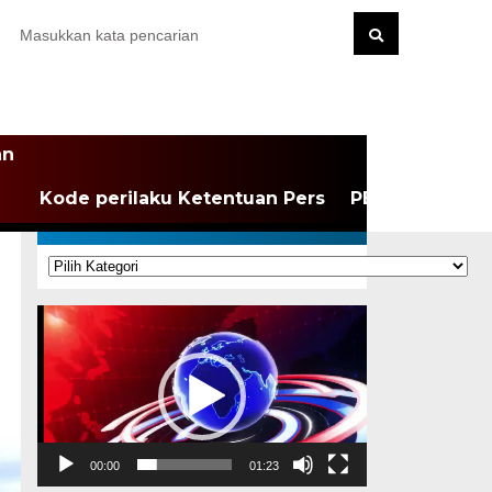
an
Kode perilaku Ketentuan Pers
PEDOMAN MEDI
KATEGORI
Kategori
Pemutar
Video
00:00
01:23