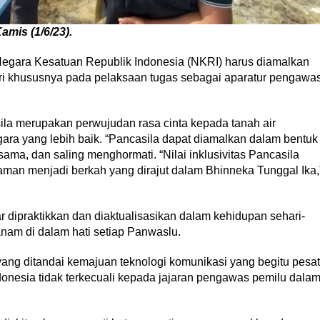
amis (1/6/23).
egara Kesatuan Republik Indonesia (NKRI) harus diamalkan
ri khususnya pada pelaksaan tugas sebagai aparatur pengawa
ila merupakan perwujudan rasa cinta kepada tanah air
a yang lebih baik. “Pancasila dapat diamalkan dalam bentuk
ama, dan saling menghormati. “Nilai inklusivitas Pancasila
aman menjadi berkah yang dirajut dalam Bhinneka Tunggal Ika,
gar dipraktikkan dan diaktualisasikan dalam kehidupan sehari-
tanam di dalam hati setiap Panwaslu.
ang ditandai kemajuan teknologi komunikasi yang begitu pesat
donesia tidak terkecuali kepada jajaran pengawas pemilu dala