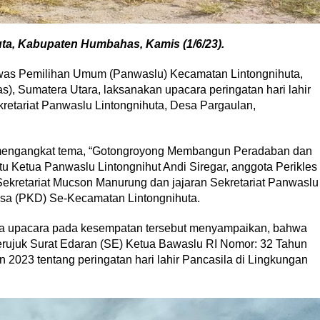
ta, Kabupaten Humbahas, Kamis (1/6/23).
awas Pemilihan Umum (Panwaslu) Kecamatan Lintongnihuta,
Sumatera Utara, laksanakan upacara peringatan hari lahir
kretariat Panwaslu Lintongnihuta, Desa Pargaulan,
tu mengangkat tema, “Gotongroyong Membangun Peradaban dan
u Ketua Panwaslu Lintongnihut Andi Siregar, anggota Perikles
ekretariat Mucson Manurung dan jajaran Sekretariat Panwaslu
esa (PKD) Se-Kecamatan Lintongnihuta.
ina upacara pada kesempatan tersebut menyampaikan, bahwa
erujuk Surat Edaran (SE) Ketua Bawaslu RI Nomor: 32 Tahun
2023 tentang peringatan hari lahir Pancasila di Lingkungan