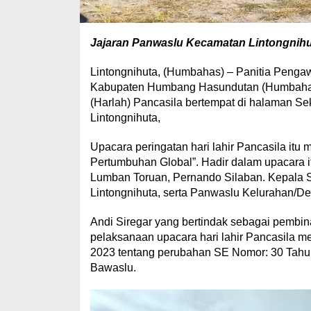
Jajaran Panwaslu Kecamatan Lintongnihu
Lintongnihuta, (Humbahas) – Panitia Peng
Kabupaten Humbang Hasundutan (Humbahas), 
(Harlah) Pancasila bertempat di halaman Se
Lintongnihuta,
Upacara peringatan hari lahir Pancasila i
Pertumbuhan Global”. Hadir dalam upacara it
Lumban Toruan, Pernando Silaban. Kepala S
Lintongnihuta, serta Panwaslu Kelurahan/D
Andi Siregar yang bertindak sebagai pemb
pelaksanaan upacara hari lahir Pancasila m
2023 tentang perubahan SE Nomor: 30 Tahun 
Bawaslu.