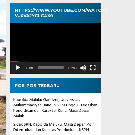
HTTPS://WWW.YOUTUBE.COM/WATCH?
V=XVAJYCLC4X0
Pemutar
Video
00:00
01:03
POS-POS TERBARU
Kapolda Maluku Gandeng Universitas
Muhammadiyah Bangun SDM Unggul, Tegaskan
Pendidikan dan Karakter Kunci Masa Depan
Maluk
Sidak SPN, Kapolda Maluku: Masa Depan Polri
Ditentukan dari Kualitas Pendidikan di SPN