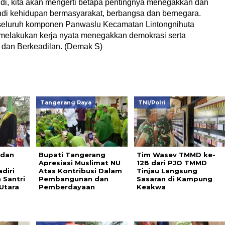
Andi, kita akan mengerti betapa pentingnya menegakkan dan
di kehidupan bermasyarakat, berbangsa dan bernegara.
seluruh komponen Panwaslu Kecamatan Lintongnihuta
melakukan kerja nyata menegakkan demokrasi serta
 dan Berkeadilan. (Demak S)
Tangerang Raya
TNI/Polri
 dan
Bupati Tangerang
Tim Wasev TMMD ke-
Apresiasi Muslimat NU
128 dari PJO TMMD
diri
Atas Kontribusi Dalam
Tinjau Langsung
 Santri
Pembangunan dan
Sasaran di Kampung
Utara
Pemberdayaan
Keakwa