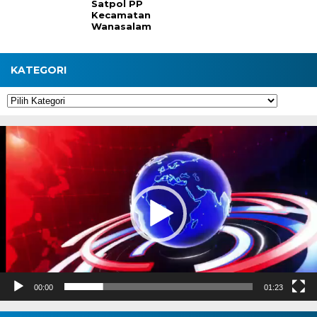
Satpol PP
Kecamatan
Wanasalam
KATEGORI
Kategori
Pemutar
Video
00:00
01:23