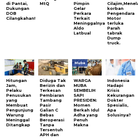
di Pantai,
MtQ
Pimpin
Cilajim,Menel
Dukungan
Gelar
korban
DOB
Perkara
Pengendara
Cilangkahan!
Terkait
Motor
Meninggalnya
terluka
Aldo
Parah
Latbual
tabrak
Dump
truck.
Muba
Hitungan
Diduga Tak
WARGA
Indonesia
Jam,
Berizin dan
MUBA
Hadapi
Pelaku
Terkesan
SEMBELIH
Krisis
Penusukan
Pembiaran
SAPI
Kekurangan
yang
Tambang
PRESIDEN:
Dokter
Membuat
Pasir
Momen
Spesialis,
Pengunjung
Galian C
Berkah Idul
Apa
Warung
Bebas
Adha yang
Solusinya?
Meninggal
Beroperasi
Penuh
Ditangkap
Tanpa
Makna
Tersentuh
APH dan