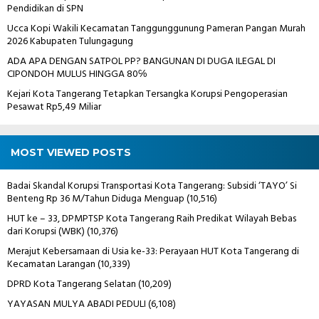
Pendidikan di SPN
Ucca Kopi Wakili Kecamatan Tanggunggunung Pameran Pangan Murah
2026 Kabupaten Tulungagung
ADA APA DENGAN SATPOL PP? BANGUNAN DI DUGA ILEGAL DI
CIPONDOH MULUS HINGGA 80℅
Kejari Kota Tangerang Tetapkan Tersangka Korupsi Pengoperasian
Pesawat Rp5,49 Miliar
MOST VIEWED POSTS
Badai Skandal Korupsi Transportasi Kota Tangerang: Subsidi ‘TAYO’ Si
Benteng Rp 36 M/Tahun Diduga Menguap
(10,516)
HUT ke – 33, DPMPTSP Kota Tangerang Raih Predikat Wilayah Bebas
dari Korupsi (WBK)
(10,376)
Merajut Kebersamaan di Usia ke-33: Perayaan HUT Kota Tangerang di
Kecamatan Larangan
(10,339)
DPRD Kota Tangerang Selatan
(10,209)
YAYASAN MULYA ABADI PEDULI
(6,108)