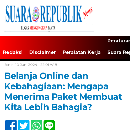
Peratura
Redaksi
Disclaimer
Peralatan Kerja
Suara Re
Home /
Tak Berkategori
Senin, 10 Juni 2024 - 22:01 WIB
Belanja Online dan
Kebahagiaan: Mengapa
Menerima Paket Membuat
Kita Lebih Bahagia?