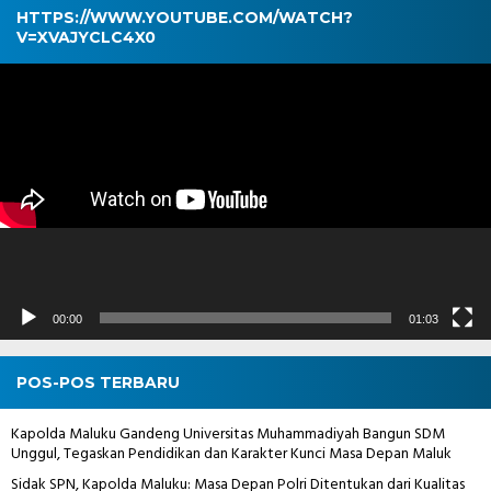
HTTPS://WWW.YOUTUBE.COM/WATCH?
V=XVAJYCLC4X0
Pemutar
Video
00:00
01:03
POS-POS TERBARU
Kapolda Maluku Gandeng Universitas Muhammadiyah Bangun SDM
Unggul, Tegaskan Pendidikan dan Karakter Kunci Masa Depan Maluk
Sidak SPN, Kapolda Maluku: Masa Depan Polri Ditentukan dari Kualitas