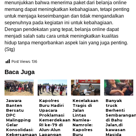
menunjukkan bahwa menerima paket dari belanja online
memang dapat meningkatkan kebahagiaan, tetapi penting
untuk menjaga keseimbangan dan tidak mengandalkan
sepenuhnya pada kegiatan ini untuk kebahagiaan.
Dengan pendekatan yang tepat, belanja online dapat
menjadi salah satu cara untuk meningkatkan kualitas
hidup tanpa mengorbankan aspek lain yang juga penting.
(Stg)
Post Views:
136
Baca Juga
Jawara
Kapolres
Kecelakaan
Banyak
Banten
Buru Hadiri
Tragis di
truck
Bersatu
Upacara
Jalan
Berhenti
DPC
Proklamasi
Lintas
Sembaranga
Malingping
Kemerdekaan
Namlea-
di Bahu
Gelar
RI ke-79 di
Namrole:
Jalan,di
Konsolidasi:
Alun-Alun
Kapolres
kawasan
Kebersamaan
Lapangan
Buru
Masida