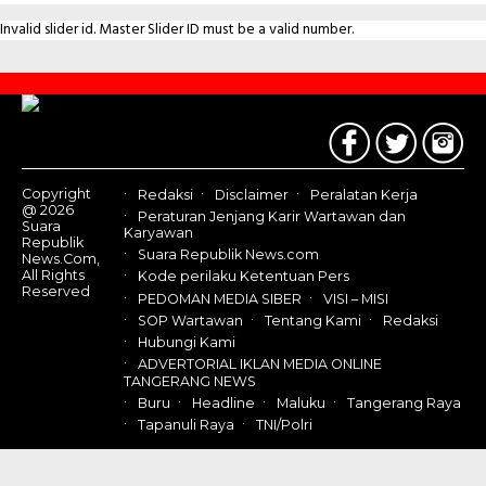
Invalid slider id. Master Slider ID must be a valid number.
Contact
Us
Copyright
Redaksi
Disclaimer
Peralatan Kerja
@ 2026
Peraturan Jenjang Karir Wartawan dan
Suara
Karyawan
Republik
Suara Republik News.com
News.Com,
All Rights
Kode perilaku Ketentuan Pers
Reserved
PEDOMAN MEDIA SIBER
VISI – MISI
SOP Wartawan
Tentang Kami
Redaksi
Hubungi Kami
ADVERTORIAL IKLAN MEDIA ONLINE
TANGERANG NEWS
Buru
Headline
Maluku
Tangerang Raya
Tapanuli Raya
TNI/Polri