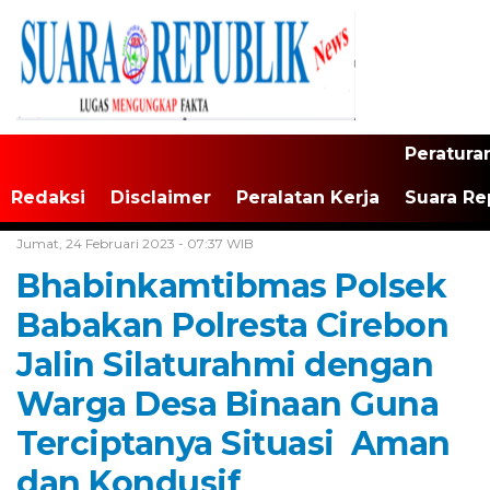
Peratura
Redaksi
Disclaimer
Peralatan Kerja
Suara Re
Home /
Tak Berkategori
Jumat, 24 Februari 2023 - 07:37 WIB
Bhabinkamtibmas Polsek
Babakan Polresta Cirebon
Jalin Silaturahmi dengan
Warga Desa Binaan Guna
Terciptanya Situasi Aman
dan Kondusif