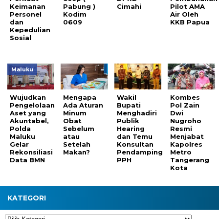
Keimanan
Pabung )
Cimahi
Pilot AMA
Personel
Kodim
Air Oleh
dan
0609
KKB Papua
Kepedulian
Sosial
Maluku
Wujudkan
Mengapa
Wakil
Kombes
Pengelolaan
Ada Aturan
Bupati
Pol Zain
Aset yang
Minum
Menghadiri
Dwi
Akuntabel,
Obat
Publik
Nugroho
Polda
Sebelum
Hearing
Resmi
Maluku
atau
dan Temu
Menjabat
Gelar
Setelah
Konsultan
Kapolres
Rekonsiliasi
Makan?
Pendamping
Metro
Data BMN
PPH
Tangerang
Kota
KATEGORI
Kategori