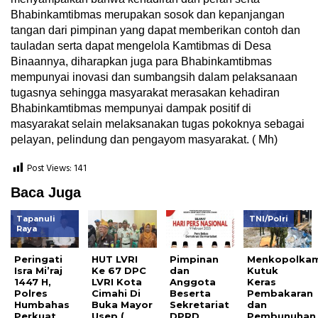
Bhabinkamtibmas merupakan sosok dan kepanjangan
tangan dari pimpinan yang dapat memberikan contoh dan
tauladan serta dapat mengelola Kamtibmas di Desa
Binaannya, diharapkan juga para Bhabinkamtibmas
mempunyai inovasi dan sumbangsih dalam pelaksanaan
tugasnya sehingga masyarakat merasakan kehadiran
Bhabinkamtibmas mempunyai dampak positif di
masyarakat selain melaksanakan tugas pokoknya sebagai
pelayan, pelindung dan pengayom masyarakat. ( Mh)
Post Views:
141
Baca Juga
Tapanuli
TNI/Polri
Raya
Peringati
HUT LVRI
Pimpinan
Menkopolka
Isra Mi’raj
Ke 67 DPC
dan
Kutuk
1447 H,
LVRI Kota
Anggota
Keras
Polres
Cimahi Di
Beserta
Pembakaran
Humbahas
Buka Mayor
Sekretariat
dan
Perkuat
Usep (
DPRD
Pembunuhan