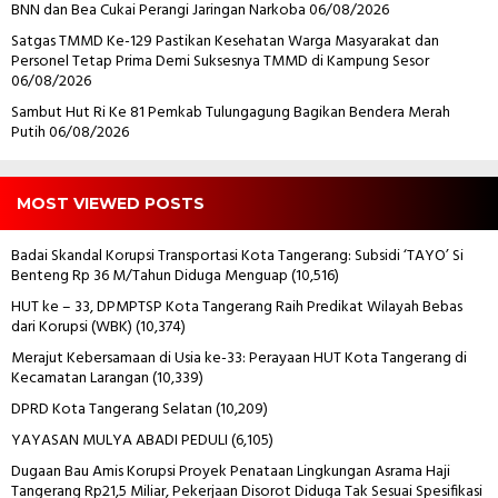
BNN dan Bea Cukai Perangi Jaringan Narkoba
06/08/2026
Satgas TMMD Ke-129 Pastikan Kesehatan Warga Masyarakat dan
Personel Tetap Prima Demi Suksesnya TMMD di Kampung Sesor
06/08/2026
Sambut Hut Ri Ke 81 Pemkab Tulungagung Bagikan Bendera Merah
Putih
06/08/2026
MOST VIEWED POSTS
Badai Skandal Korupsi Transportasi Kota Tangerang: Subsidi ‘TAYO’ Si
Benteng Rp 36 M/Tahun Diduga Menguap
(10,516)
HUT ke – 33, DPMPTSP Kota Tangerang Raih Predikat Wilayah Bebas
dari Korupsi (WBK)
(10,374)
Merajut Kebersamaan di Usia ke-33: Perayaan HUT Kota Tangerang di
Kecamatan Larangan
(10,339)
DPRD Kota Tangerang Selatan
(10,209)
YAYASAN MULYA ABADI PEDULI
(6,105)
Dugaan Bau Amis Korupsi Proyek Penataan Lingkungan Asrama Haji
Tangerang Rp21,5 Miliar, Pekerjaan Disorot Diduga Tak Sesuai Spesifikasi