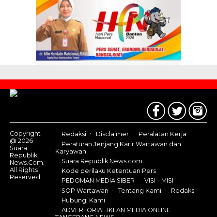
Contact
Us
Copyright
Redaksi
Disclaimer
Peralatan Kerja
@ 2026
Peraturan Jenjang Karir Wartawan dan
Suara
Karyawan
Republik
Suara Republik News.com
News.Com,
All Rights
Kode perilaku Ketentuan Pers
Reserved
PEDOMAN MEDIA SIBER
VISI – MISI
SOP Wartawan
Tentang Kami
Redaksi
Hubungi Kami
ADVERTORIAL IKLAN MEDIA ONLINE