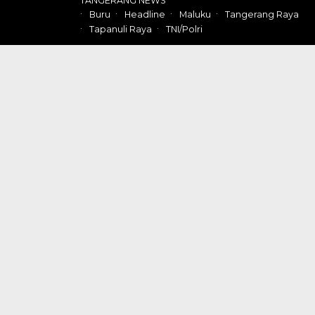
TANGERANG NEWS
Buru
Headline
Maluku
Tangerang Raya
Tapanuli Raya
TNI/Polri