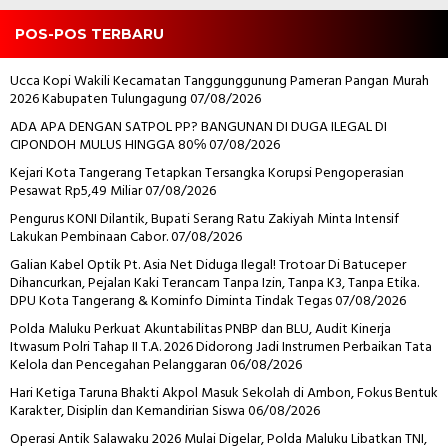
POS-POS TERBARU
Ucca Kopi Wakili Kecamatan Tanggunggunung Pameran Pangan Murah
2026 Kabupaten Tulungagung
07/08/2026
ADA APA DENGAN SATPOL PP? BANGUNAN DI DUGA ILEGAL DI
CIPONDOH MULUS HINGGA 80℅
07/08/2026
Kejari Kota Tangerang Tetapkan Tersangka Korupsi Pengoperasian
Pesawat Rp5,49 Miliar
07/08/2026
Pengurus KONI Dilantik, Bupati Serang Ratu Zakiyah Minta Intensif
Lakukan Pembinaan Cabor.
07/08/2026
Galian Kabel Optik Pt. Asia Net Diduga Ilegal! Trotoar Di Batuceper
Dihancurkan, Pejalan Kaki Terancam Tanpa Izin, Tanpa K3, Tanpa Etika.
DPU Kota Tangerang & Kominfo Diminta Tindak Tegas
07/08/2026
Polda Maluku Perkuat Akuntabilitas PNBP dan BLU, Audit Kinerja
Itwasum Polri Tahap II T.A. 2026 Didorong Jadi Instrumen Perbaikan Tata
Kelola dan Pencegahan Pelanggaran
06/08/2026
Hari Ketiga Taruna Bhakti Akpol Masuk Sekolah di Ambon, Fokus Bentuk
Karakter, Disiplin dan Kemandirian Siswa
06/08/2026
Operasi Antik Salawaku 2026 Mulai Digelar, Polda Maluku Libatkan TNI,