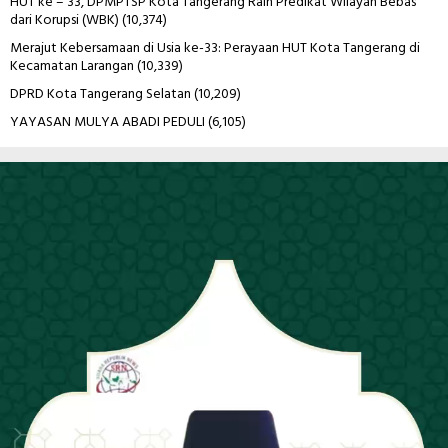
HUT ke – 33, DPMPTSP Kota Tangerang Raih Predikat Wilayah Bebas
dari Korupsi (WBK)
(10,374)
Merajut Kebersamaan di Usia ke-33: Perayaan HUT Kota Tangerang di
Kecamatan Larangan
(10,339)
DPRD Kota Tangerang Selatan
(10,209)
YAYASAN MULYA ABADI PEDULI
(6,105)
Pemutar
Video