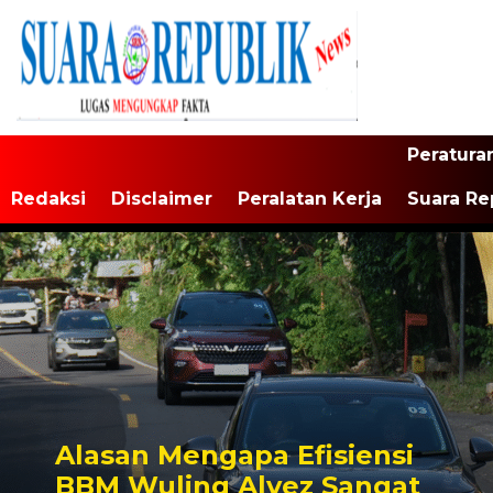
Peratura
Redaksi
Disclaimer
Peralatan Kerja
Suara Re
Alasan Mengapa Efisiensi
BBM Wuling Alvez Sangat