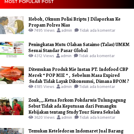
MOST POPULAR POST
Heboh, Oknum Polisi Briptu J Dilaporkan Ke
Propam Polres Nias
7495 Views
admin
Tidak ada komentar
Peningkatan Mutu Olahan Sataimo (Talas) UMKM
Sesuai Standar Pasar Global
4312 Views
admin
Tidak ada komentar
Ditemukan Produk Mie Instan PT. Indofood CBP
Merek “ POP MIE “ , Sebelum Masa Expired
Sudah Tidak Layak Dikonsumsi, Dimana BPOM ?
4185 Views
admin
Tidak ada komentar
Zonk,,,.Ketua Forkom Pokdarwis Tulungagung
Sebut Tidak ada Keputusan dari Pemangku
Kebijakan tentang Study Tour Siswa Sekolah
3620 Views
admin
Tidak ada komentar
Temukan Keteledoran Indomaret Jual Barang