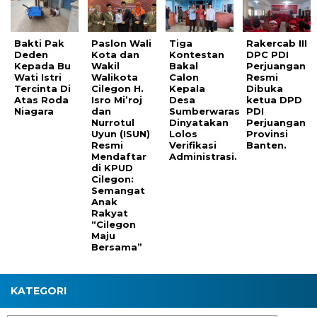
Bakti Pak
Paslon Wali
Tiga
Rakercab III
Deden
Kota dan
Kontestan
DPC PDI
Kepada Bu
Wakil
Bakal
Perjuangan
Wati Istri
Walikota
Calon
Resmi
Tercinta Di
Cilegon H.
Kepala
Dibuka
Atas Roda
Isro Mi’roj
Desa
ketua DPD
Niagara
dan
Sumberwaras
PDI
Nurrotul
Dinyatakan
Perjuangan
Uyun (ISUN)
Lolos
Provinsi
Resmi
Verifikasi
Banten.
Mendaftar
Administrasi.
di KPUD
Cilegon:
Semangat
Anak
Rakyat
“Cilegon
Maju
Bersama”
KATEGORI