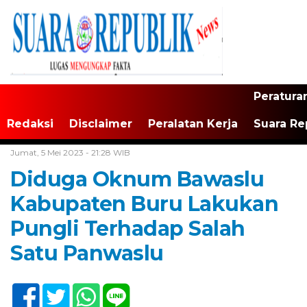
Peratura
Redaksi
Disclaimer
Peralatan Kerja
Suara Re
Home /
Tak Berkategori
Jumat, 5 Mei 2023 - 21:28 WIB
Diduga Oknum Bawaslu
Kabupaten Buru Lakukan
Pungli Terhadap Salah
Satu Panwaslu