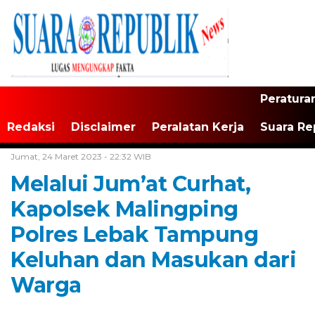
Peratura
Redaksi
Disclaimer
Peralatan Kerja
Suara Re
Home /
Tak Berkategori
Jumat, 24 Maret 2023 - 22:32 WIB
Melalui Jum’at Curhat,
Kapolsek Malingping
Polres Lebak Tampung
Keluhan dan Masukan dari
Warga