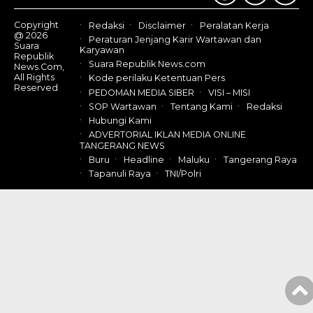
Copyright
Redaksi
Disclaimer
Peralatan Kerja
@ 2026
Peraturan Jenjang Karir Wartawan dan
Suara
Karyawan
Republik
Suara Republik News.com
News.Com,
All Rights
Kode perilaku Ketentuan Pers
Reserved
PEDOMAN MEDIA SIBER
VISI – MISI
SOP Wartawan
Tentang Kami
Redaksi
Hubungi Kami
ADVERTORIAL IKLAN MEDIA ONLINE
TANGERANG NEWS
Buru
Headline
Maluku
Tangerang Raya
Tapanuli Raya
TNI/Polri