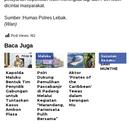
dicintai masyarakat.
Sumber :Humas Polres Lebak.
(Wan)
Post Views:
162
Baca Juga
Maluku
Susunan
MARDA
Redaksi
SARI
MUNTHE
Kapolda
Polri
Aktor
Maluku
Dukung
‘Pirates of
Bentuk Tim
Pemulihan
the
Penyidik
Pascabanjir
Caribbean’
Gabungan
di Padang
Tewas
untuk
Melalui
dalam
Tuntaskan
Kegiatan
Serangan
Kasus
“Marandang,
Hiu
Ambon
Pariwisata
Plaza
Pulih
Bersama”