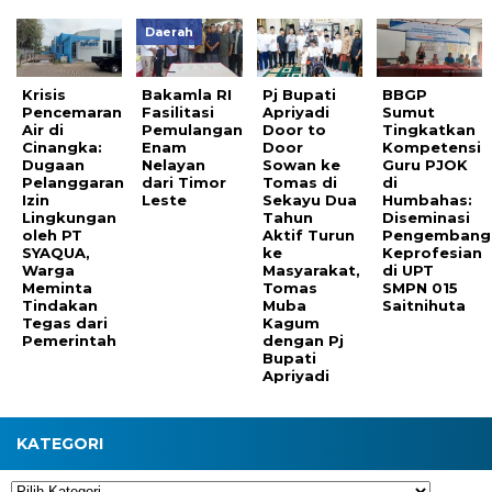
Daerah
Krisis
Bakamla RI
Pj Bupati
BBGP
Pencemaran
Fasilitasi
Apriyadi
Sumut
Air di
Pemulangan
Door to
Tingkatkan
Cinangka:
Enam
Door
Kompetensi
Dugaan
Nelayan
Sowan ke
Guru PJOK
Pelanggaran
dari Timor
Tomas di
di
Izin
Leste
Sekayu Dua
Humbahas:
Lingkungan
Tahun
Diseminasi
oleh PT
Aktif Turun
Pengembang
SYAQUA,
ke
Keprofesian
Warga
Masyarakat,
di UPT
Meminta
Tomas
SMPN 015
Tindakan
Muba
Saitnihuta
Tegas dari
Kagum
Pemerintah
dengan Pj
Bupati
Apriyadi
KATEGORI
Kategori