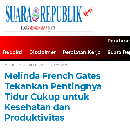
Peratura
Redaksi
Disclaimer
Peralatan Kerja
Suara Re
Home /
Tak Berkategori
Minggu, 6 Oktober 2024 - 00:55 WIB
Melinda French Gates
Tekankan Pentingnya
Tidur Cukup untuk
Kesehatan dan
Produktivitas