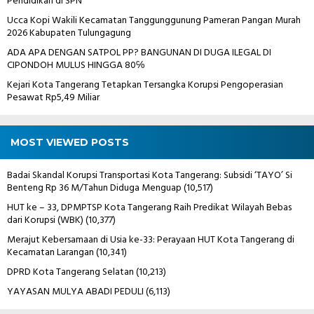
Pendidikan di SPN
Ucca Kopi Wakili Kecamatan Tanggunggunung Pameran Pangan Murah
2026 Kabupaten Tulungagung
ADA APA DENGAN SATPOL PP? BANGUNAN DI DUGA ILEGAL DI
CIPONDOH MULUS HINGGA 80℅
Kejari Kota Tangerang Tetapkan Tersangka Korupsi Pengoperasian
Pesawat Rp5,49 Miliar
MOST VIEWED POSTS
Badai Skandal Korupsi Transportasi Kota Tangerang: Subsidi ‘TAYO’ Si
Benteng Rp 36 M/Tahun Diduga Menguap
(10,517)
HUT ke – 33, DPMPTSP Kota Tangerang Raih Predikat Wilayah Bebas
dari Korupsi (WBK)
(10,377)
Merajut Kebersamaan di Usia ke-33: Perayaan HUT Kota Tangerang di
Kecamatan Larangan
(10,341)
DPRD Kota Tangerang Selatan
(10,213)
YAYASAN MULYA ABADI PEDULI
(6,113)