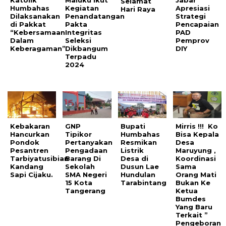
Katolik
Maluku Ikut
Jabar
Selamat
Humbahas
Kegiatan
Apresiasi
Hari Raya
Dilaksanakan
Penandatangan
Strategi
di Pakkat
Pakta
Pencapaian
“Kebersamaan
Integritas
PAD
Dalam
Seleksi
Pemprov
Keberagaman”
Dikbangum
DIY
Terpadu
2024
Kebakaran
GNP
Bupati
Mirris !!! Ko
Hancurkan
Tipikor
Humbahas
Bisa Kepala
Pondok
Pertanyakan
Resmikan
Desa
Pesantren
Pengadaan
Listrik
Maruyung ,
Tarbiyatusibian
Barang Di
Desa di
Koordinasi
Kandang
Sekolah
Dusun Lae
Sama
Sapi Cijaku.
SMA Negeri
Hundulan
Orang Mati
15 Kota
Tarabintang
Bukan Ke
Tangerang
Ketua
Bumdes
Yang Baru
Terkait ”
Pengeboran