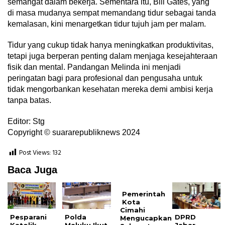
semangat dalam bekerja. Sementara itu, Bill Gates, yang
di masa mudanya sempat memandang tidur sebagai tanda
kemalasan, kini menargetkan tidur tujuh jam per malam.
Tidur yang cukup tidak hanya meningkatkan produktivitas,
tetapi juga berperan penting dalam menjaga kesejahteraan
fisik dan mental. Pandangan Melinda ini menjadi
peringatan bagi para profesional dan pengusaha untuk
tidak mengorbankan kesehatan mereka demi ambisi kerja
tanpa batas.
Editor: Stg
Copyright © suararepubliknews 2024
Post Views:
132
Baca Juga
Pemerintah
Kota
Cimahi
Pesparani
Polda
DPRD
Mengucapkan