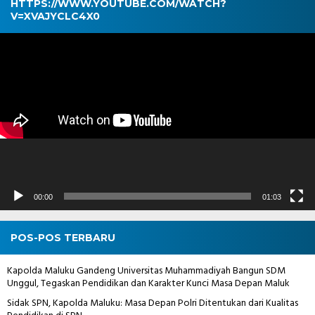
HTTPS://WWW.YOUTUBE.COM/WATCH?
V=XVAJYCLC4X0
Pemutar
Video
00:00
01:03
POS-POS TERBARU
Kapolda Maluku Gandeng Universitas Muhammadiyah Bangun SDM
Unggul, Tegaskan Pendidikan dan Karakter Kunci Masa Depan Maluk
Sidak SPN, Kapolda Maluku: Masa Depan Polri Ditentukan dari Kualitas