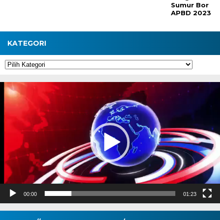
Sumur Bor
APBD 2023
KATEGORI
Kategori
Pemutar
Video
00:00
01:23