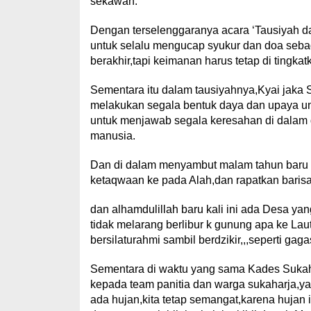
sekawan.
Dengan terselenggaranya acara ‘Tausiyah da
untuk selalu mengucap syukur dan doa seba
berakhir,tapi keimanan harus tetap di tingkat
Sementara itu dalam tausiyahnya,Kyai jaka
melakukan segala bentuk daya dan upaya u
untuk menjawab segala keresahan di dalam d
manusia.
Dan di dalam menyambut malam tahun baru 2
ketaqwaan ke pada Alah,dan rapatkan barisan
dan alhamdulillah baru kali ini ada Desa y
tidak melarang berlibur k gunung apa ke Laut
bersilaturahmi sambil berdzikir,,,seperti ga
Sementara di waktu yang sama Kades Sukah
kepada team panitia dan warga sukaharja,
ada hujan,kita tetap semangat,karena huja