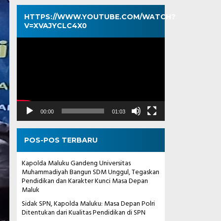
HTTPS://WWW.YOUTUBE.COM/WATCH?
V=XVAJYCLC4X0
Pemutar
Video
00:00
01:03
POS-POS TERBARU
Kapolda Maluku Gandeng Universitas
Muhammadiyah Bangun SDM Unggul, Tegaskan
Pendidikan dan Karakter Kunci Masa Depan
Maluk
Sidak SPN, Kapolda Maluku: Masa Depan Polri
Ditentukan dari Kualitas Pendidikan di SPN