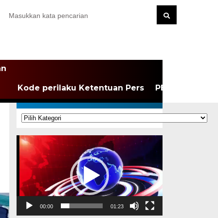
an
Kode perilaku Ketentuan Pers
PEDOMAN MEDI
KATEGORI
Kategori
Pemutar
Video
00:00
01:23