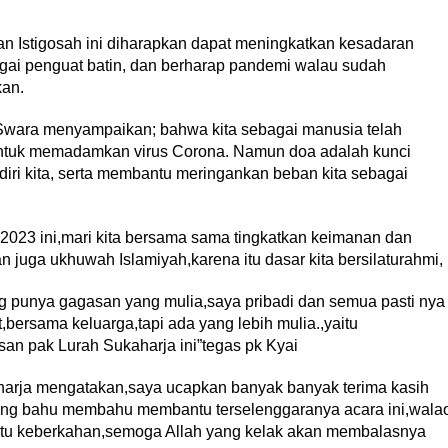
n Istigosah ini diharapkan dapat meningkatkan kesadaran
gai penguat batin, dan berharap pandemi walau sudah
kan.
 Swara menyampaikan; bahwa kita sebagai manusia telah
ntuk memadamkan virus Corona. Namun doa adalah kunci
iri kita, serta membantu meringankan beban kita sebagai
023 ini,mari kita bersama sama tingkatkan keimanan dan
 juga ukhuwah Islamiyah,karena itu dasar kita bersilaturahmi,
ang punya gagasan yang mulia,saya pribadi dan semua pasti nya
,bersama keluarga,tapi ada yang lebih mulia.,yaitu
gasan pak Lurah Sukaharja ini”tegas pk Kyai
arja mengatakan,saya ucapkan banyak banyak terima kasih
yang bahu membahu membantu terselenggaranya acara ini,wala
n itu keberkahan,semoga Allah yang kelak akan membalasnya