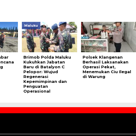
Maluku
abar
Brimob Polda Maluku
Polsek Klangenan
encana
Kukuhkan Jabatan
Berhasil Laksanakan
ng
Baru di Batalyon C
Operasi Pekat,
Pelopor: Wujud
Menemukan Ciu Ilegal
Regenerasi
di Warung
Kepemimpinan dan
Penguatan
Operasional