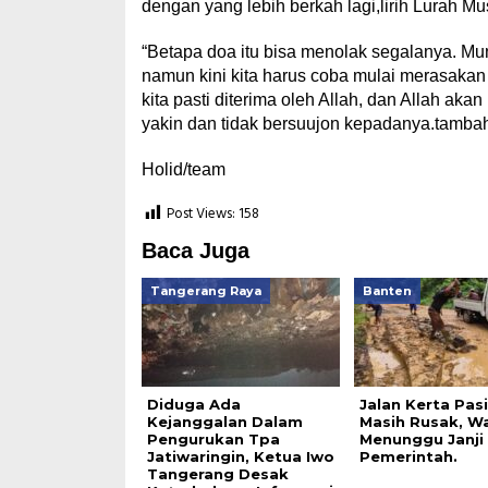
dengan yang lebih berkah lagi,lirih Lurah Mu
“Betapa doa itu bisa menolak segalanya. Mun
namun kini kita harus coba mulai merasakan d
kita pasti diterima oleh Allah, dan Allah aka
yakin dan tidak bersuujon kepadanya.tamba
Holid/team
Post Views:
158
Baca Juga
Tangerang Raya
Banten
Diduga Ada
Jalan Kerta Pas
Kejanggalan Dalam
Masih Rusak, W
Pengurukan Tpa
Menunggu Janji
Jatiwaringin, Ketua Iwo
Pemerintah.
Tangerang Desak