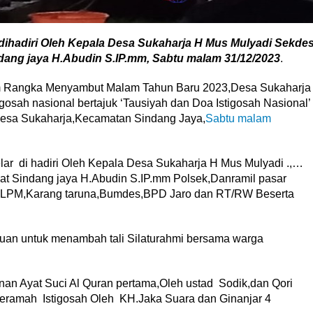
 dihadiri Oleh Kepala Desa Sukaharja H Mus Mulyadi Sekde
ang jaya H.Abudin S.IP.mm, Sabtu malam 31/12/2023
.
m Rangka Menyambut Malam Tahun Baru 2023,Desa Sukaharja
igosah nasional bertajuk ‘Tausiyah dan Doa Istigosah Nasional’
Desa Sukaharja,Kecamatan Sindang Jaya,
Sabtu malam
lar di hadiri Oleh Kepala Desa Sukaharja H Mus Mulyadi .,…
 Sindang jaya H.Abudin S.IP.mm Polsek,Danramil pasar
a,LPM,Karang taruna,Bumdes,BPD Jaro dan RT/RW Beserta
ujuan untuk menambah tali Silaturahmi bersama warga
unan Ayat Suci Al Quran pertama,Oleh ustad Sodik,dan Qori
eramah Istigosah Oleh KH.Jaka Suara dan Ginanjar 4