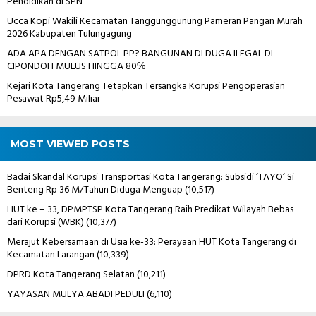
Pendidikan di SPN
Ucca Kopi Wakili Kecamatan Tanggunggunung Pameran Pangan Murah
2026 Kabupaten Tulungagung
ADA APA DENGAN SATPOL PP? BANGUNAN DI DUGA ILEGAL DI
CIPONDOH MULUS HINGGA 80℅
Kejari Kota Tangerang Tetapkan Tersangka Korupsi Pengoperasian
Pesawat Rp5,49 Miliar
MOST VIEWED POSTS
Badai Skandal Korupsi Transportasi Kota Tangerang: Subsidi ‘TAYO’ Si
Benteng Rp 36 M/Tahun Diduga Menguap
(10,517)
HUT ke – 33, DPMPTSP Kota Tangerang Raih Predikat Wilayah Bebas
dari Korupsi (WBK)
(10,377)
Merajut Kebersamaan di Usia ke-33: Perayaan HUT Kota Tangerang di
Kecamatan Larangan
(10,339)
DPRD Kota Tangerang Selatan
(10,211)
YAYASAN MULYA ABADI PEDULI
(6,110)