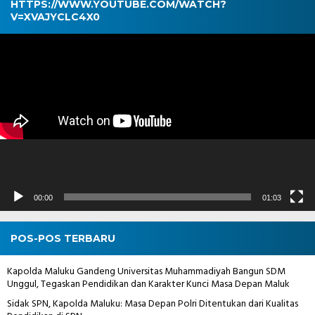
HTTPS://WWW.YOUTUBE.COM/WATCH?
V=XVAJYCLC4X0
Pemutar
Video
00:00
01:03
POS-POS TERBARU
Kapolda Maluku Gandeng Universitas Muhammadiyah Bangun SDM
Unggul, Tegaskan Pendidikan dan Karakter Kunci Masa Depan Maluk
Sidak SPN, Kapolda Maluku: Masa Depan Polri Ditentukan dari Kualitas