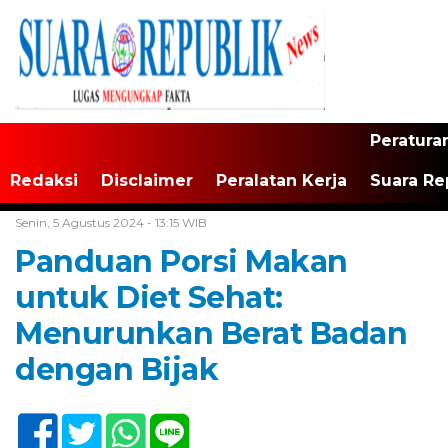
Peratura
Redaksi
Disclaimer
Peralatan Kerja
Suara Re
Home /
Tak Berkategori
Senin, 5 Agustus 2024 - 13:15 WIB
Panduan Porsi Makan
untuk Diet Sehat:
Menurunkan Berat Badan
dengan Bijak