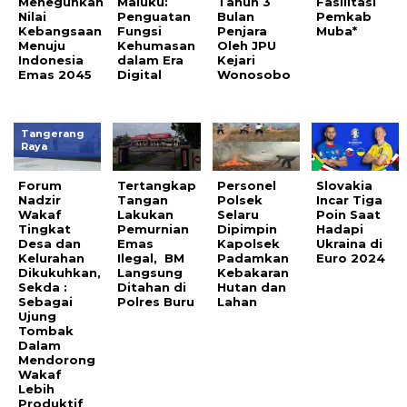
Meneguhkan
Maluku:
Tahun 3
Fasilitasi
Nilai
Penguatan
Bulan
Pemkab
Kebangsaan
Fungsi
Penjara
Muba*
Menuju
Kehumasan
Oleh JPU
Indonesia
dalam Era
Kejari
Emas 2045
Digital
Wonosobo
Tangerang
Raya
Forum
Tertangkap
Personel
Slovakia
Nadzir
Tangan
Polsek
Incar Tiga
Wakaf
Lakukan
Selaru
Poin Saat
Tingkat
Pemurnian
Dipimpin
Hadapi
Desa dan
Emas
Kapolsek
Ukraina di
Kelurahan
Ilegal, BM
Padamkan
Euro 2024
Dikukuhkan,
Langsung
Kebakaran
Sekda :
Ditahan di
Hutan dan
Sebagai
Polres Buru
Lahan
Ujung
Tombak
Dalam
Mendorong
Wakaf
Lebih
Produktif