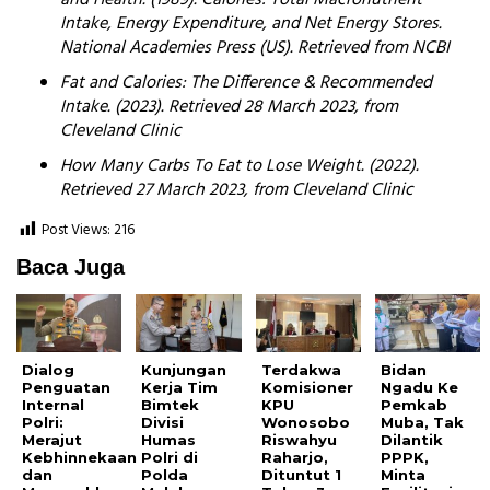
Intake, Energy Expenditure, and Net Energy Stores.
National Academies Press (US). Retrieved from NCBI
Fat and Calories: The Difference & Recommended
Intake. (2023). Retrieved 28 March 2023, from
Cleveland Clinic
How Many Carbs To Eat to Lose Weight. (2022).
Retrieved 27 March 2023, from Cleveland Clinic
Post Views:
216
Baca Juga
Dialog
Kunjungan
Terdakwa
Bidan
Penguatan
Kerja Tim
Komisioner
Ngadu Ke
Internal
Bimtek
KPU
Pemkab
Polri:
Divisi
Wonosobo
Muba, Tak
Merajut
Humas
Riswahyu
Dilantik
Kebhinnekaan
Polri di
Raharjo,
PPPK,
dan
Polda
Dituntut 1
Minta