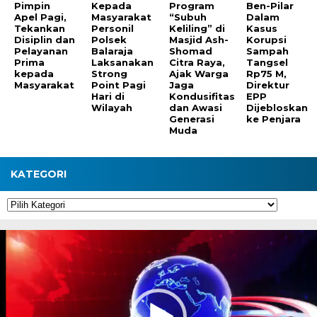
Pimpin
Kepada
Program
Ben-Pilar
Apel Pagi,
Masyarakat
“Subuh
Dalam
Tekankan
Personil
Keliling” di
Kasus
Disiplin dan
Polsek
Masjid Ash-
Korupsi
Pelayanan
Balaraja
Shomad
Sampah
Prima
Laksanakan
Citra Raya,
Tangsel
kepada
Strong
Ajak Warga
Rp75 M,
Masyarakat
Point Pagi
Jaga
Direktur
Hari di
Kondusifitas
EPP
Wilayah
dan Awasi
Dijebloskan
Generasi
ke Penjara
Muda
KATEGORI
Kategori
Pemutar
Video