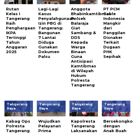
Rutan
Lagi-Lagi
Anggota
PT PCM
Kelas I
Kasus
Bhabinkamtibmas
Cable
Tangerang
Penyalahgunaan
Polsek
Indonesia
Raih
Izin PBG di
Balaraja
Mangkir
Penghargaan
Tangerang:
Giat
dari
IKPA
Bangunan
Sambang &
Panggilan
Tertinggi
7 Lantai
DDS
Disnaker
Tahun
Diduga
Kepada
Terkait
Anggaran
Gunakan
Warga
Dugaan
2025
Dokumen
Binaan
PHK
Palsu
Guna
Sepihak
Antisipasi
Kamtibmas
di Wilayah
Hukum
Polresta
Tangerang
Tangerang
Tangerang
Tangerang
Tangerang
Raya
Raya
Raya
Raya
Kabag Ops
Wujudkan
Kapolresta
Bersekongko
Polresta
Pelayanan
Tangerang
dengan
Tangerang
Prima
Laksanakan
Anak Buah