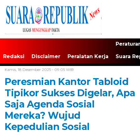
Peratura
Redaksi
Disclaimer
Peralatan Kerja
Suara Re
Home /
Tangerang Raya
Kamis, 18 Desember 2025 - 09:05 WIB
Peresmian Kantor Tabloid
Tipikor Sukses Digelar, Apa
Saja Agenda Sosial
Mereka? Wujud
Kepedulian Sosial