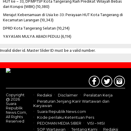
HUT ke – 33, DPMPTSP Kota Tangerang Raih Predikat Wilayah Bebas
dari Korupsi (WBK)
(10,380)
Merajut Kebersamaan di Usia ke-33: Perayaan HUT Kota Tangerang di
Kecamatan Larangan
(10,343)
DPRD Kota Tangerang Selatan
(10,214)
YAYASAN MULYA ABADI PEDULI
(6,114)
Invalid slider id. Master Slider ID must be a valid number.
Contact
Us
Copyright
Redaksi
Disclaimer
Peralatan Kerja
@ 2026
Peraturan Jenjang Karir Wartawan dan
Suara
Karyawan
Republik
Suara Republik News.com
News.Com,
All Rights
Kode perilaku Ketentuan Pers
Reserved
PEDOMAN MEDIA SIBER
VISI – MISI
SOP Wartawan
Tentang Kami
Redaksi