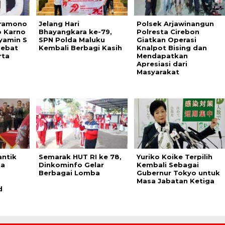
Pramono
Jelang Hari
Polsek Arjawinangun
 Karno
Bhayangkara ke-79,
Polresta Cirebon
yamin S
SPN Polda Maluku
Giatkan Operasi
Debat
Kembali Berbagi Kasih
Knalpot Bising dan
rta
Mendapatkan
Apresiasi dari
Masyarakat
antik
Semarak HUT RI ke 78,
Yuriko Koike Terpilih
ta
Dinkominfo Gelar
Kembali Sebagai
Berbagai Lomba
Gubernur Tokyo untuk
Masa Jabatan Ketiga
d