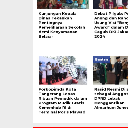
Kunjungan Kepala
Debat Pilgub: 
Dinas Tekankan
Anung dan Rano
Pentingnya
Usung Visi “Ben
Pemeliharaan Sekolah
Award” dalam 
demi Kenyamanan
Cagub DKI Jaka
Belajar
2024
Banten
Forkopimda Kota
Rasid Resmi Dil
Tangerang Lepas
sebagai Anggo
Ribuan Pemudik dalam
DPRD Lebak
Program Mudik Gratis
Menggantikan
Kemenhub RI di
Almarhum June
Terminal Poris Plawad
Contact