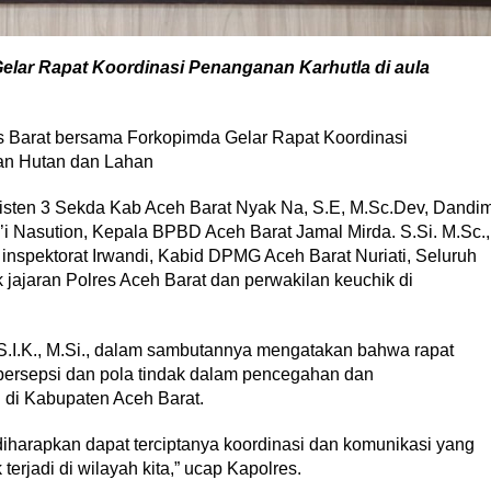
lar Rapat Koordinasi Penanganan Karhutla di aula
s Barat bersama Forkopimda Gelar Rapat Koordinasi
n Hutan dan Lahan
Asisten 3 Sekda Kab Aceh Barat Nyak Na, S.E, M.Sc.Dev, Dandi
’i Nasution, Kepala BPBD Aceh Barat Jamal Mirda. S.Si. M.Sc.,
d inspektorat Irwandi, Kabid DPMG Aceh Barat Nuriati, Seluruh
ajaran Polres Aceh Barat dan perwakilan keuchik di
S.I.K., M.Si., dalam sambutannya mengatakan bahwa rapat
persepsi dan pola tindak dalam pencegahan dan
di Kabupaten Aceh Barat.
i diharapkan dapat terciptanya koordinasi dan komunikasi yang
terjadi di wilayah kita,” ucap Kapolres.