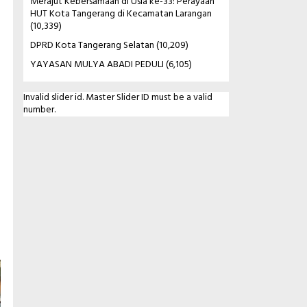
Merajut Kebersamaan di Usia ke-33: Perayaan
HUT Kota Tangerang di Kecamatan Larangan
(10,339)
DPRD Kota Tangerang Selatan
(10,209)
YAYASAN MULYA ABADI PEDULI
(6,105)
Invalid slider id. Master Slider ID must be a valid
number.