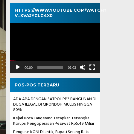
HTTPS://WWW.YOUTUBE.COM/WATCH?
V=XVAJYCLC4X0
Pemutar
Video
00:00
01:03
POS-POS TERBARU
ADA APA DENGAN SATPOL PP? BANGUNAN DI
DUGA ILEGAL DI CIPONDOH MULUS HINGGA
80℅
Kejari Kota Tangerang Tetapkan Tersangka
Korupsi Pengoperasian Pesawat Rp5,49 Miliar
Pengurus KONI Dilantik, Bupati Serang Ratu