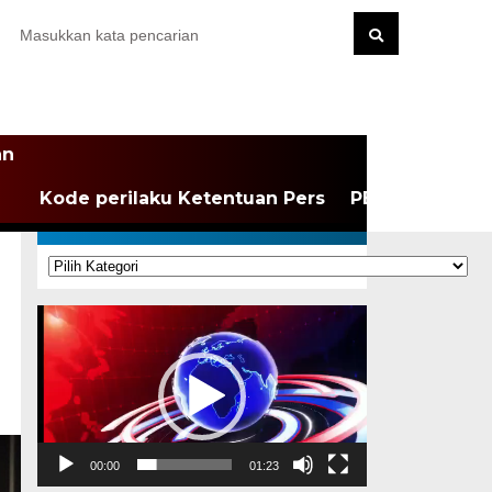
an
Kode perilaku Ketentuan Pers
PEDOMAN MEDI
KATEGORI
Kategori
Pemutar
Video
00:00
01:23