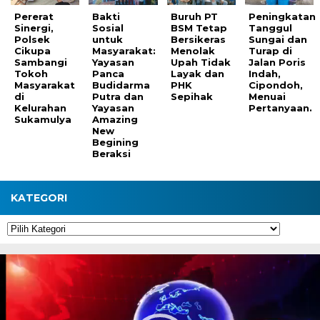
Pererat
Bakti
Buruh PT
Peningkatan
Sinergi,
Sosial
BSM Tetap
Tanggul
Polsek
untuk
Bersikeras
Sungai dan
Cikupa
Masyarakat:
Menolak
Turap di
Sambangi
Yayasan
Upah Tidak
Jalan Poris
Tokoh
Panca
Layak dan
Indah,
Masyarakat
Budidarma
PHK
Cipondoh,
di
Putra dan
Sepihak
Menuai
Kelurahan
Yayasan
Pertanyaan.
Sukamulya
Amazing
New
Begining
Beraksi
KATEGORI
Kategori
Pemutar
Video