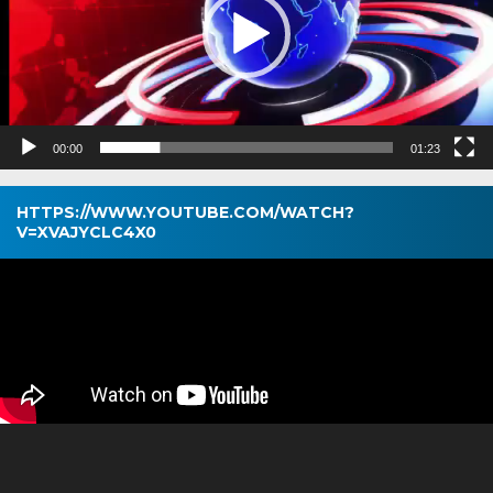
00:00
01:23
HTTPS://WWW.YOUTUBE.COM/WATCH?
V=XVAJYCLC4X0
Pemutar
Video