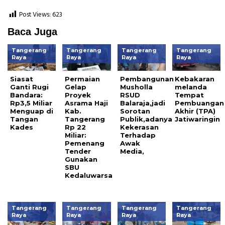
Post Views:
623
Baca Juga
Tangerang
Tangerang
Tangerang
Tangerang
Raya
Raya
Raya
Raya
Siasat
Permaian
Pembangunan
Kebakaran
Ganti Rugi
Gelap
Musholla
melanda
Bandara:
Proyek
RSUD
Tempat
Rp3,5 Miliar
Asrama Haji
Balaraja,jadi
Pembuangan
Menguap di
Kab.
Sorotan
Akhir (TPA)
Tangan
Tangerang
Publik,adanya
Jatiwaringin
Kades
Rp 22
Kekerasan
Miliar:
Terhadap
Pemenang
Awak
Tender
Media,
Gunakan
SBU
Kedaluwarsa
Tangerang
Tangerang
Tangerang
Tangerang
Raya
Raya
Raya
Raya