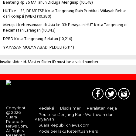
Benteng Rp 36 M/Tahun Diduga Menguap
(10,518)
HUT ke – 33, DPMPTSP Kota Tangerang Raih Predikat Wilayah Bebas
dari Korupsi (WBK)
(10,380)
Merajut Kebersamaan di Usia ke-33: Perayaan HUT Kota Tangerang di
Kecamatan Larangan
(10,343)
DPRD Kota Tangerang Selatan
(10,214)
YAYASAN MULYA ABADI PEDULI
(6,114)
Invalid slider id. Master Slider ID must be a valid number.
Contact
Us
Copyright
Redaksi
Disclaimer
Peralatan Kerja
@ 2026
Peraturan Jenjang Karir Wartawan dan
Suara
Karyawan
Republik
Suara Republik News.com
News.Com,
All Rights
Kode perilaku Ketentuan Pers
Reserved