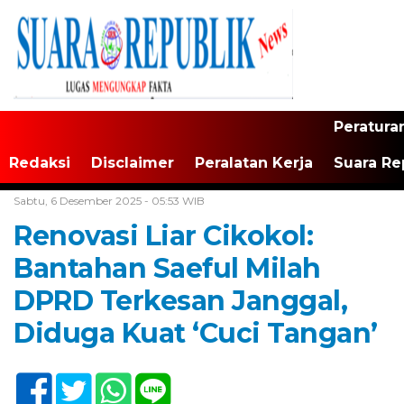
Peratura
Redaksi
Disclaimer
Peralatan Kerja
Suara Re
Home /
Tangerang Raya
Sabtu, 6 Desember 2025 - 05:53 WIB
Renovasi Liar Cikokol:
Bantahan Saeful Milah
DPRD Terkesan Janggal,
Diduga Kuat ‘Cuci Tangan’