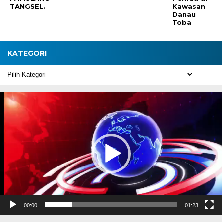
TANGSEL.
Kawasan
Danau
Toba
KATEGORI
Kategori
Pemutar
Video
00:00
01:23