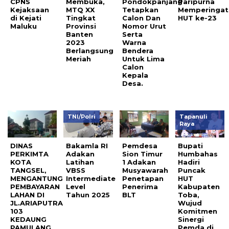
CPNS
Membuka,
Pondokpanjang
Paripurna
Kejaksaan
MTQ XX
Tetapkan
Memperingat
di Kejati
Tingkat
Calon Dan
HUT ke-23
Maluku
Provinsi
Nomor Urut
Banten
Serta
2023
Warna
Berlangsung
Bendera
Meriah
Untuk Lima
Calon
Kepala
Desa.
TNI/Polri
Tapanuli
Raya
DINAS
Bakamla RI
Pemdesa
Bupati
PERKIMTA
Adakan
Sion Timur
Humbahas
KOTA
Latihan
1 Adakan
Hadiri
TANGSEL,
VBSS
Musyawarah
Puncak
MENGANTUNG
Intermediate
Penetapan
HUT
PEMBAYARAN
Level
Penerima
Kabupaten
LAHAN DI
Tahun 2025
BLT
Toba,
JL.ARIAPUTRA
Wujud
103
Komitmen
KEDAUNG
Sinergi
PAMULANG
Pemda di