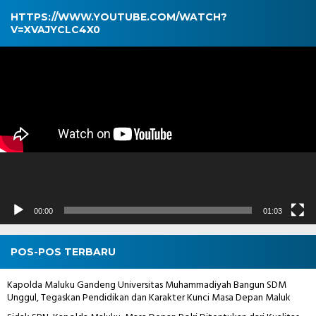
HTTPS://WWW.YOUTUBE.COM/WATCH?
V=XVAJYCLC4X0
Pemutar
Video
00:00
01:03
POS-POS TERBARU
Kapolda Maluku Gandeng Universitas Muhammadiyah Bangun SDM
Unggul, Tegaskan Pendidikan dan Karakter Kunci Masa Depan Maluk