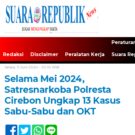
Peratura
Redaksi
Disclaimer
Peralatan Kerja
Suara Re
Home /
Tak Berkategori
Selasa, 11 Juni 2024 - 20:10 WIB
Selama Mei 2024,
Satresnarkoba Polresta
Cirebon Ungkap 13 Kasus
Sabu-Sabu dan OKT