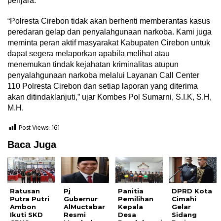
penjara.
“Polresta Cirebon tidak akan berhenti memberantas kasus
peredaran gelap dan penyalahgunaan narkoba. Kami juga
meminta peran aktif masyarakat Kabupaten Cirebon untuk
dapat segera melaporkan apabila melihat atau
menemukan tindak kejahatan kriminalitas atupun
penyalahgunaan narkoba melalui Layanan Call Center
110 Polresta Cirebon dan setiap laporan yang diterima
akan ditindaklanjuti,” ujar Kombes Pol Sumarni, S.I.K, S.H,
M.H.
Post Views:
161
Baca Juga
Ratusan
Pj
Panitia
DPRD Kota
Putra Putri
Gubernur
Pemilihan
Cimahi
Ambon
AlMuctabar
Kepala
Gelar
Ikuti SKD
Resmi
Desa
Sidang