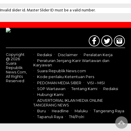
Invalid slider id. Master Slider ID must be a valid number.
Contact
Us
Copyright
Redaksi
Disclaimer
Peralatan Kerja
@ 2026
Peraturan Jenjang Karir Wartawan dan
Suara
Karyawan
Republik
Suara Republik News.com
News.Com,
All Rights
Kode perilaku Ketentuan Pers
Reserved
PEDOMAN MEDIA SIBER
VISI – MISI
SOP Wartawan
Tentang Kami
Redaksi
Hubungi Kami
ADVERTORIAL IKLAN MEDIA ONLINE
TANGERANG NEWS
Buru
Headline
Maluku
Tangerang Raya
Tapanuli Raya
TNI/Polri