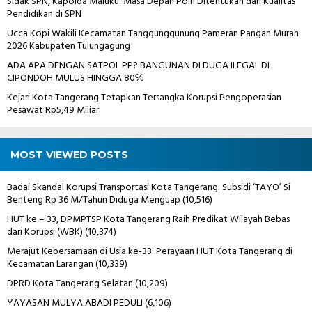
Sidak SPN, Kapolda Maluku: Masa Depan Polri Ditentukan dari Kualitas
Pendidikan di SPN
Ucca Kopi Wakili Kecamatan Tanggunggunung Pameran Pangan Murah
2026 Kabupaten Tulungagung
ADA APA DENGAN SATPOL PP? BANGUNAN DI DUGA ILEGAL DI
CIPONDOH MULUS HINGGA 80℅
Kejari Kota Tangerang Tetapkan Tersangka Korupsi Pengoperasian
Pesawat Rp5,49 Miliar
MOST VIEWED POSTS
Badai Skandal Korupsi Transportasi Kota Tangerang: Subsidi ‘TAYO’ Si
Benteng Rp 36 M/Tahun Diduga Menguap
(10,516)
HUT ke – 33, DPMPTSP Kota Tangerang Raih Predikat Wilayah Bebas
dari Korupsi (WBK)
(10,374)
Merajut Kebersamaan di Usia ke-33: Perayaan HUT Kota Tangerang di
Kecamatan Larangan
(10,339)
DPRD Kota Tangerang Selatan
(10,209)
YAYASAN MULYA ABADI PEDULI
(6,106)