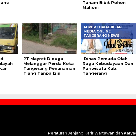
anti
Tanam Bibit Pohon
Mahoni
ADVERTORIAL IKLAN
MEDIA ONLINE
TANGERANG NEWS
di
PT Mayret Diduga
Dinas Pemuda Olah
ilayah
Melanggar Perda Kota
Raga Kebudayaan Dan
kan
Tangerang Penanaman
Pariwisata Kab.
Tiang Tanpa Izin.
Tangerang
Peraturan Jenjang Karir Wartawan dan Kary