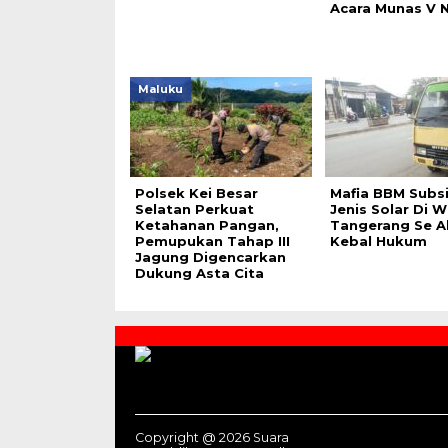
Acara Munas V N
Maluku
Polsek Kei Besar
Mafia BBM Subsi
Selatan Perkuat
Jenis Solar Di W
Ketahanan Pangan,
Tangerang Se A
Pemupukan Tahap III
Kebal Hukum
Jagung Digencarkan
Dukung Asta Cita
Contact
Us
Copyright @ 2026 Suara