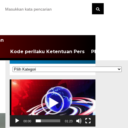
an
Kode perilaku Ketentuan Pers
PEDOMAN MEDI
KATEGORI
Kategori
Pemutar
Video
00:00
01:23