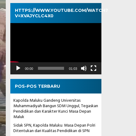
HTTPS://WWW.YOUTUBE.COM/WATCH?
V=XVAJYCLC4X0
Pemutar
Video
00:00
01:03
POS-POS TERBARU
Kapolda Maluku Gandeng Universitas
Muhammadiyah Bangun SDM Unggul, Tegaskan
Pendidikan dan Karakter Kunci Masa Depan
Maluk
Sidak SPN, Kapolda Maluku: Masa Depan Polri
Ditentukan dari Kualitas Pendidikan di SPN