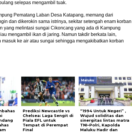
pulang selepas mengambil tuak.
Kampung Pematang Laban Desa Katapang, memang dari
n dan dikerokin sama istrinya, sekitar setengah enam korban
an yang melintasi sungai Cikoncang yang ada di Kampung
au mengambil ikan di jaring. Namun takdir berkata lain,
n masuk ke air atau sungai sehingga mengakibatkan korban
Maluku
mbahas
Prediksi Newcastle vs
“1994 Untuk Negeri” ,
mi
Chelsea: Laga Sengit di
Wujud soliditas dan
undang
Piala EFL untuk
sinergitas lintas matra
ahas
Tempat di Perempat
TNI–Polri, Kapolda
lam
Final
Maluku Hadir dan