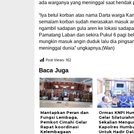
ada warganya yang meninggal saat hendak 
“Iya betul korban atas nama Darta warga 
semalam korban sudah merasakan masuk angi
ngambil sadapan gula aren ke lokasi sadap
Pamatang Laban dan sekira Pukul 6 pagi beli
mungkin masuk angin duduk lalu dia pingsa
meninggal dunia” ungkapnya.(Wan)
Post Views:
162
Baca Juga
Mantapkan Peran dan
Ormas KNPI Hu
Fungsi Lembaga,
Gelar Silaturah
Pemkot Cimahi Gelar
Sekalian Meng
Rapat koordinasi
Kapolres Humb
Kelembagaan
Untuk Hadir Da