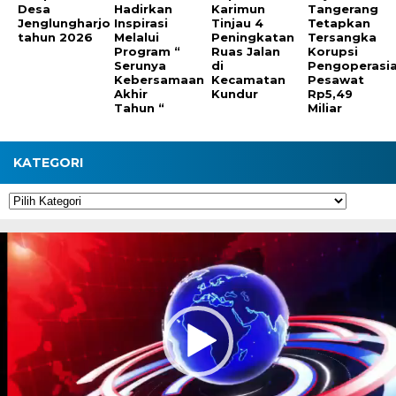
Desa
Hadirkan
Karimun
Tangerang
Jenglungharjo
Inspirasi
Tinjau 4
Tetapkan
tahun 2026
Melalui
Peningkatan
Tersangka
Program “
Ruas Jalan
Korupsi
Serunya
di
Pengoperasi
Kebersamaan
Kecamatan
Pesawat
Akhir
Kundur
Rp5,49
Tahun “
Miliar
KATEGORI
Kategori
Pemutar
Video