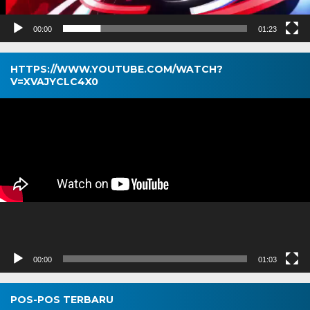
00:00
01:23
HTTPS://WWW.YOUTUBE.COM/WATCH?
V=XVAJYCLC4X0
Pemutar
Video
00:00
01:03
POS-POS TERBARU