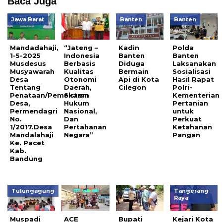
Baca Juga
Jawa Barat
Banten
Banten
Mandadahaji,
“Jateng –
Kadin
Polda
1-5-2025
Indonesia
Banten
Banten
Musdesus
Berbasis
Diduga
Laksanakan
Musyawarah
Kualitas
Bermain
Sosialisasi
Desa
Otonomi
Api di Kota
Hasil Rapat
Tentang
Daerah,
Cilegon
Polri-
Penataan/Pemekaran
Sistem
Kementerian
Desa,
Hukum
Pertanian
Permendagri
Nasional,
untuk
No.
Dan
Perkuat
1/2017.Desa
Pertahanan
Ketahanan
Mandalahaji
Negara”
Pangan
Ke. Pacet
Kab.
Bandung
Tulungagung
Tangerang
Raya
Muspadi
ACE
Bupati
Kejari Kota