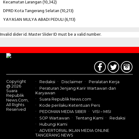
Kecamatan Larangan
(10,342)
DPRD Kota Tangerang Selatan
(10,213)
YAYASAN MULYA ABADI PEDULI
(6,113)
Invalid slider id. Master Slider ID must be a valid number.
Contact
Us
Copyright
Redaksi
Disclaimer
Peralatan Kerja
@ 2026
Peraturan Jenjang Karir Wartawan dan
Suara
Karyawan
Republik
Suara Republik News.com
News.Com,
All Rights
Kode perilaku Ketentuan Pers
Reserved
PEDOMAN MEDIA SIBER
VISI – MISI
SOP Wartawan
Tentang Kami
Redaksi
Hubungi Kami
ADVERTORIAL IKLAN MEDIA ONLINE
TANGERANG NEWS