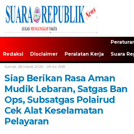
Peratura
Redaksi
Disclaimer
Peralatan Kerja
Suara Re
Home /
Tak Berkategori
Jumat, 28 Maret 2025 - 09:44 WIB
Siap Berikan Rasa Aman
Mudik Lebaran, Satgas Ban
Ops, Subsatgas Polairud
Cek Alat Keselamatan
Pelayaran