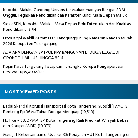
Kapolda Maluku Gandeng Universitas Muhammadiyah Bangun SDM
Unggul, Tegaskan Pendidikan dan Karakter Kunci Masa Depan Maluk
Sidak SPN, Kapolda Maluku: Masa Depan Polri Ditentukan dari Kualitas
Pendidikan di SPN
Ucca Kopi Wakili Kecamatan Tanggunggunung Pameran Pangan Murah
2026 Kabupaten Tulungagung
ADA APA DENGAN SATPOL PP? BANGUNAN DI DUGA ILEGAL DI
CIPONDOH MULUS HINGGA 80℅
Kejari Kota Tangerang Tetapkan Tersangka Korupsi Pengoperasian
Pesawat Rp5,49 Miliar
MOST VIEWED POSTS
Badai Skandal Korupsi Transportasi Kota Tangerang: Subsidi ‘TAYO’ Si
Benteng Rp 36 M/Tahun Diduga Menguap
(10,518)
HUT ke – 33, DPMPTSP Kota Tangerang Raih Predikat Wilayah Bebas
dari Korupsi (WBK)
(10,379)
Merajut Kebersamaan di Usia ke-33: Perayaan HUT Kota Tangerang di