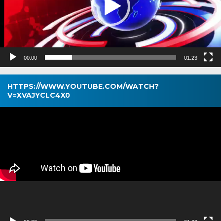
00:00
01:23
HTTPS://WWW.YOUTUBE.COM/WATCH?
V=XVAJYCLC4X0
Pemutar
Video