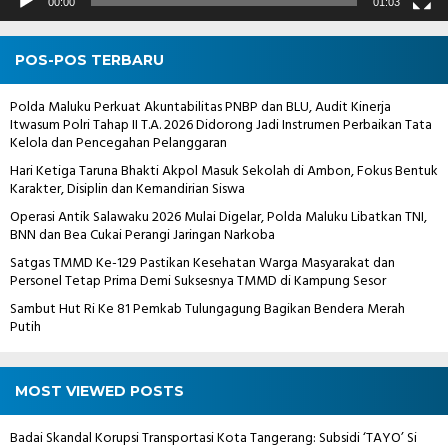
00:00
01:03
POS-POS TERBARU
Polda Maluku Perkuat Akuntabilitas PNBP dan BLU, Audit Kinerja
Itwasum Polri Tahap II T.A. 2026 Didorong Jadi Instrumen Perbaikan Tata
Kelola dan Pencegahan Pelanggaran
Hari Ketiga Taruna Bhakti Akpol Masuk Sekolah di Ambon, Fokus Bentuk
Karakter, Disiplin dan Kemandirian Siswa
Operasi Antik Salawaku 2026 Mulai Digelar, Polda Maluku Libatkan TNI,
BNN dan Bea Cukai Perangi Jaringan Narkoba
Satgas TMMD Ke-129 Pastikan Kesehatan Warga Masyarakat dan
Personel Tetap Prima Demi Suksesnya TMMD di Kampung Sesor
Sambut Hut Ri Ke 81 Pemkab Tulungagung Bagikan Bendera Merah
Putih
MOST VIEWED POSTS
Badai Skandal Korupsi Transportasi Kota Tangerang: Subsidi ‘TAYO’ Si