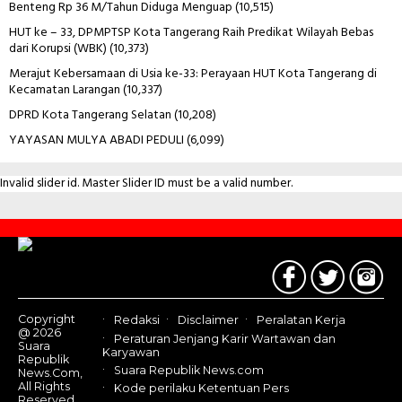
Benteng Rp 36 M/Tahun Diduga Menguap
(10,515)
HUT ke – 33, DPMPTSP Kota Tangerang Raih Predikat Wilayah Bebas
dari Korupsi (WBK)
(10,373)
Merajut Kebersamaan di Usia ke-33: Perayaan HUT Kota Tangerang di
Kecamatan Larangan
(10,337)
DPRD Kota Tangerang Selatan
(10,208)
YAYASAN MULYA ABADI PEDULI
(6,099)
Invalid slider id. Master Slider ID must be a valid number.
Contact
Us
Copyright
Redaksi
Disclaimer
Peralatan Kerja
@ 2026
Peraturan Jenjang Karir Wartawan dan
Suara
Karyawan
Republik
Suara Republik News.com
News.Com,
All Rights
Kode perilaku Ketentuan Pers
Reserved