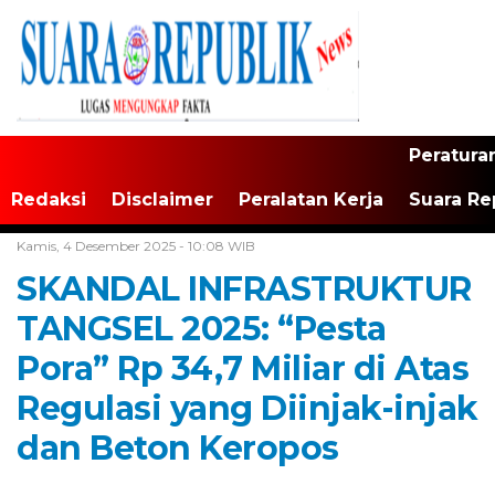
Peratura
Redaksi
Disclaimer
Peralatan Kerja
Suara Re
Home /
Tangerang Raya
Kamis, 4 Desember 2025 - 10:08 WIB
SKANDAL INFRASTRUKTUR
TANGSEL 2025: “Pesta
Pora” Rp 34,7 Miliar di Atas
Regulasi yang Diinjak-injak
dan Beton Keropos