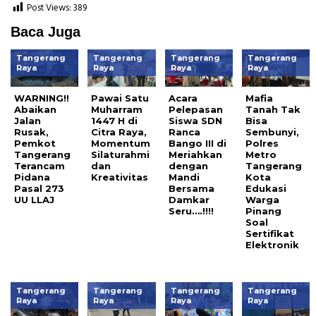
Post Views:
389
Baca Juga
Tangerang
Tangerang
Tangerang
Tangerang
Raya
Raya
Raya
Raya
WARNING!!
Pawai Satu
Acara
Mafia
Abaikan
Muharram
Pelepasan
Tanah Tak
Jalan
1447 H di
Siswa SDN
Bisa
Rusak,
Citra Raya,
Ranca
Sembunyi,
Pemkot
Momentum
Bango III di
Polres
Tangerang
Silaturahmi
Meriahkan
Metro
Terancam
dan
dengan
Tangerang
Pidana
Kreativitas
Mandi
Kota
Pasal 273
Bersama
Edukasi
UU LLAJ
Damkar
Warga
‎Seru….!!!!
Pinang
Soal
Sertifikat
Elektronik
Tangerang
Tangerang
Tangerang
Tangerang
Raya
Raya
Raya
Raya