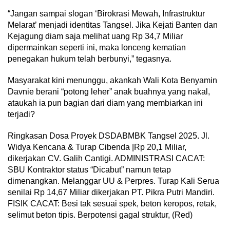
“Jangan sampai slogan ‘Birokrasi Mewah, Infrastruktur
Melarat’ menjadi identitas Tangsel. Jika Kejati Banten dan
Kejagung diam saja melihat uang Rp 34,7 Miliar
dipermainkan seperti ini, maka lonceng kematian
penegakan hukum telah berbunyi,” tegasnya.
Masyarakat kini menunggu, akankah Wali Kota Benyamin
Davnie berani “potong leher” anak buahnya yang nakal,
ataukah ia pun bagian dari diam yang membiarkan ini
terjadi?
Ringkasan Dosa Proyek DSDABMBK Tangsel 2025. Jl.
Widya Kencana & Turap Cibenda |Rp 20,1 Miliar,
dikerjakan CV. Galih Cantigi. ADMINISTRASI CACAT:
SBU Kontraktor status “Dicabut” namun tetap
dimenangkan. Melanggar UU & Perpres. Turap Kali Serua
senilai Rp 14,67 Miliar dikerjakan PT. Pikra Putri Mandiri.
FISIK CACAT: Besi tak sesuai spek, beton keropos, retak,
selimut beton tipis. Berpotensi gagal struktur, (Red)