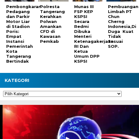
Pembongkaran
Polresta
Munas III
Pembuangan
Pedagang
Tangerang
FSP KEP
Limbah PT
dan Parkir
Kerahkan
KSPSI
Chun
Motor Liar
Polwan
Secara
Cherng
di Stadion
Amankan
Redmi
Indonesia,Di
Poris:
CFD di
Dibuka
Duga Kuat
Empat
Kawasan
Menteri
Tidak
Instansi
Pemkab
Ketenagakerjaan
Sesuai
Pemerintah
RI Dan
SOP.
Kota
Ketua
Tangerang
Umum DPP
Bertindak
KSPSI
KATEGORI
Kategori
Pemutar
Video