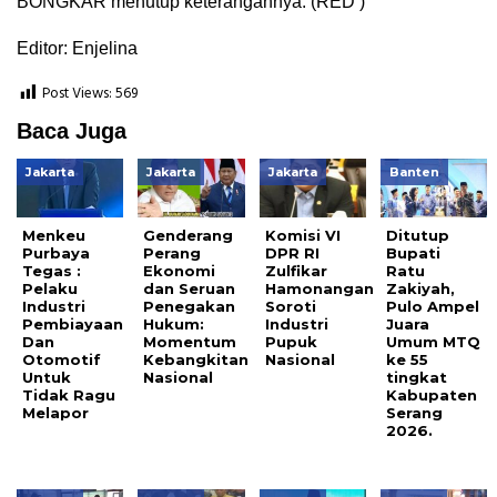
BONGKAR menutup keterangannya. (RED )
Editor: Enjelina
Post Views:
569
Baca Juga
Jakarta
Jakarta
Jakarta
Banten
Menkeu
Genderang
Komisi VI
Ditutup
Purbaya
Perang
DPR RI
Bupati
Tegas :
Ekonomi
Zulfikar
Ratu
Pelaku
dan Seruan
Hamonangan
Zakiyah,
Industri
Penegakan
Soroti
Pulo Ampel
Pembiayaan
Hukum:
Industri
Juara
Dan
Momentum
Pupuk
Umum MTQ
Otomotif
Kebangkitan
Nasional
ke 55
Untuk
Nasional
tingkat
Tidak Ragu
Kabupaten
Melapor
Serang
2026.