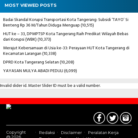
MOST VIEWED POSTS
Badai Skandal Korupsi Transportasi Kota Tangerang: Subsidi ‘TAYO’ Si
Benteng Rp 36 M/Tahun Diduga Menguap
(10,515)
HUT ke – 33, DPMPTSP Kota Tangerang Raih Predikat Wilayah Bebas
dari Korupsi (WBK)
(10,373)
Merajut Kebersamaan di Usia ke-33: Perayaan HUT Kota Tangerang di
Kecamatan Larangan
(10,338)
DPRD Kota Tangerang Selatan
(10,208)
YAYASAN MULYA ABADI PEDULI
(6,099)
Invalid slider id. Master Slider ID must be a valid number.
Contact
Us
Copyright
Redaksi
Disclaimer
Peralatan Kerja
@ 2026