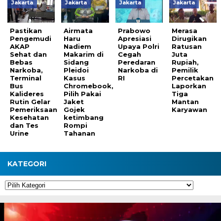
Jakarta
Jakarta
Jakarta
Jakarta
Pastikan
Airmata
Prabowo
Merasa
Pengemudi
Haru
Apresiasi
Dirugikan
AKAP
Nadiem
Upaya Polri
Ratusan
Sehat dan
Makarim di
Cegah
Juta
Bebas
Sidang
Peredaran
Rupiah,
Narkoba,
Pleidoi
Narkoba di
Pemilik
Terminal
Kasus
RI
Percetakan
Bus
Chromebook,
Laporkan
Kalideres
Pilih Pakai
Tiga
Rutin Gelar
Jaket
Mantan
Pemeriksaan
Gojek
Karyawan
Kesehatan
ketimbang
dan Tes
Rompi
Urine
Tahanan
KATEGORI
Kategori
Pemutar
Video