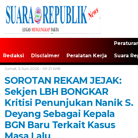
Peratura
Redaksi
Disclaimer
Peralatan Kerja
Suara Re
Home /
Jakarta
Jumat, 5 Juni 2026 - 09:21 WIB
SOROTAN REKAM JEJAK:
Sekjen LBH BONGKAR
Kritisi Penunjukan Nanik S.
Deyang Sebagai Kepala
BGN Baru Terkait Kasus
Masa Lalu