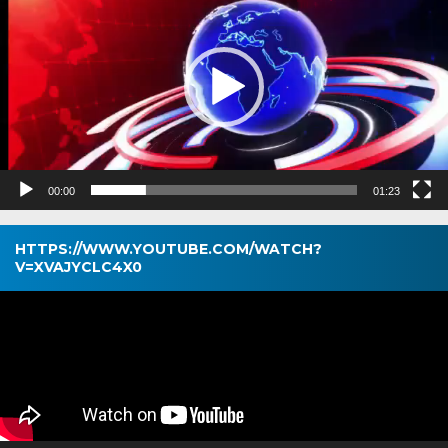
00:00
01:23
HTTPS://WWW.YOUTUBE.COM/WATCH?
V=XVAJYCLC4X0
Pemutar
Video