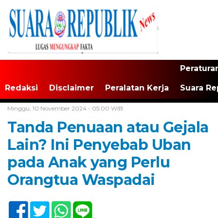
Peratura
Redaksi
Disclaimer
Peralatan Kerja
Suara Re
Home /
Tak Berkategori
Minggu, 10 November 2024 - 05:00 WIB
Tanda Penuaan atau Gejala
Lain? Ini Penyebab Uban
pada Anak yang Perlu
Orangtua Waspadai