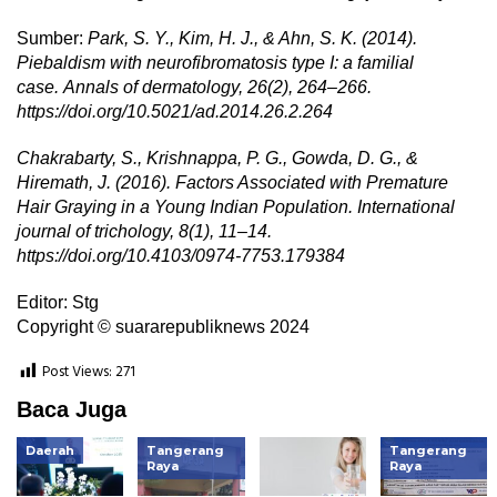
Sumber:
Park, S. Y., Kim, H. J., & Ahn, S. K. (2014).
Piebaldism with neurofibromatosis type I: a familial
case. Annals of dermatology, 26(2), 264–266.
https://doi.org/10.5021/ad.2014.26.2.264
Chakrabarty, S., Krishnappa, P. G., Gowda, D. G., &
Hiremath, J. (2016). Factors Associated with Premature
Hair Graying in a Young Indian Population. International
journal of trichology, 8(1), 11–14.
https://doi.org/10.4103/0974-7753.179384
Editor: Stg
Copyright © suararepubliknews 2024
Post Views:
271
Baca Juga
Daerah
Tangerang
Tangerang
Raya
Raya