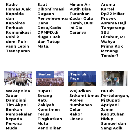
Kadiv
Saat
Minum Air
Aroma
Humas Ajak
Dikonfirmasi
Putih Bisa
Kartel
Kapolda
Dugaan
Turunkan
Rp22 Miliar
dan
Penyelewengan
Kadar Gula
Proyek
Kapolres
Dana
Darah, Bun!
Asrama Haji
Perkuat
Desa,Kadis
Ini Dia
Tangerang:
Komunikasi
DPMPD,di
Caranya
SBU
Publik
duga Cuek
Dicabut, PT
demi Polri
dan Tutup
Wahyu
yang Lebih
Mata.
Prima Kok
Transparan
Menang
Tender?
Banten
Tapanuli
Raya
Wakapolda
Bupati
Wujudkan
Butuh
Jabar
Serang
Sitkamtibmas,
Pertolongan,
Dampingi
Ratu
Polres
Pj Bupati
Tim Akpol
Zakiyah
Humbahas
Apriyadi
Berikan
Komitmen
Gelar
Jamin
Pembekalan
Terus
Rakor
Kebutuhan
kepada
Tingkatkan
Linsek
Hidup
Perwira
Mutu
Samuel dan
Muda
Pendidikan
Sang Adik