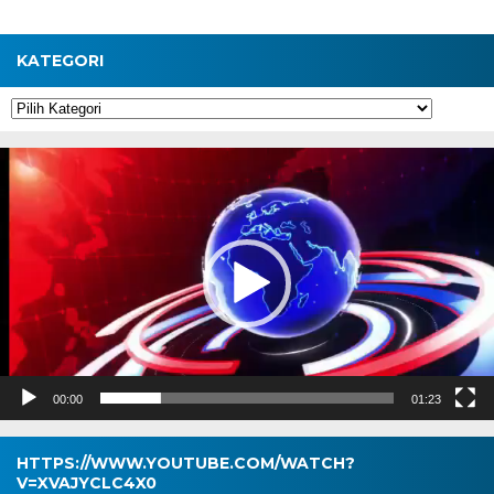
KATEGORI
Kategori
Pemutar
Video
00:00
01:23
HTTPS://WWW.YOUTUBE.COM/WATCH?
V=XVAJYCLC4X0