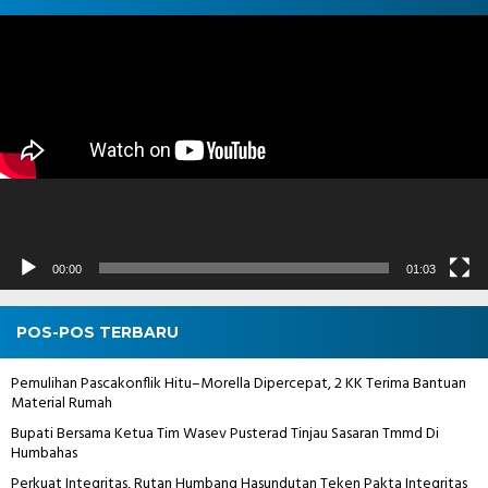
Pemutar
Video
00:00
01:03
POS-POS TERBARU
Pemulihan Pascakonflik Hitu–Morella Dipercepat, 2 KK Terima Bantuan
Material Rumah
Bupati Bersama Ketua Tim Wasev Pusterad Tinjau Sasaran Tmmd Di
Humbahas
Perkuat Integritas, Rutan Humbang Hasundutan Teken Pakta Integritas