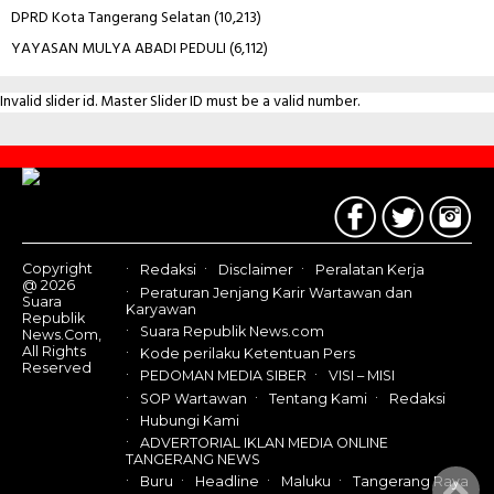
DPRD Kota Tangerang Selatan
(10,213)
YAYASAN MULYA ABADI PEDULI
(6,112)
Invalid slider id. Master Slider ID must be a valid number.
Contact
Us
Copyright
Redaksi
Disclaimer
Peralatan Kerja
@ 2026
Peraturan Jenjang Karir Wartawan dan
Suara
Karyawan
Republik
Suara Republik News.com
News.Com,
All Rights
Kode perilaku Ketentuan Pers
Reserved
PEDOMAN MEDIA SIBER
VISI – MISI
SOP Wartawan
Tentang Kami
Redaksi
Hubungi Kami
ADVERTORIAL IKLAN MEDIA ONLINE
TANGERANG NEWS
Buru
Headline
Maluku
Tangerang Raya