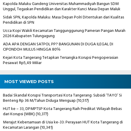
Kapolda Maluku Gandeng Universitas Muhammadiyah Bangun SDM
Unggul, Tegaskan Pendidikan dan Karakter Kunci Masa Depan Maluk
Sidak SPN, Kapolda Maluku: Masa Depan Polri Ditentukan dari Kualitas
Pendidikan di SPN
Ucca Kopi Wakili Kecamatan Tanggunggunung Pameran Pangan Murah
2026 Kabupaten Tulungagung
ADA APA DENGAN SATPOL PP? BANGUNAN DI DUGA ILEGAL DI
CIPONDOH MULUS HINGGA 80℅
Kejari Kota Tangerang Tetapkan Tersangka Korupsi Pengoperasian
Pesawat Rp5,49 Miliar
MOST VIEWED POSTS
Badai Skandal Korupsi Transportasi Kota Tangerang: Subsidi ‘TAYO’ Si
Benteng Rp 36 M/Tahun Diduga Menguap
(10,517)
HUT ke – 33, DPMPTSP Kota Tangerang Raih Predikat Wilayah Bebas
dari Korupsi (WBK)
(10,377)
Merajut Kebersamaan di Usia ke-33: Perayaan HUT Kota Tangerang di
Kecamatan Larangan
(10,341)