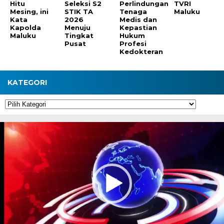
Hitu
Seleksi S2
Perlindungan
TVRI
Mesing, ini
STIK TA
Tenaga
Maluku
Kata
2026
Medis dan
Kapolda
Menuju
Kepastian
Maluku
Tingkat
Hukum
Pusat
Profesi
Kedokteran
KATEGORI
Kategori
Pemutar
Video