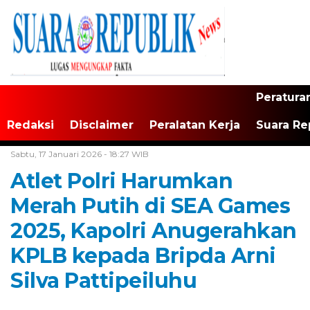
Peratura
Redaksi
Disclaimer
Peralatan Kerja
Suara Re
Home /
Maluku
Sabtu, 17 Januari 2026 - 18:27 WIB
Atlet Polri Harumkan
Merah Putih di SEA Games
2025, Kapolri Anugerahkan
KPLB kepada Bripda Arni
Silva Pattipeiluhu