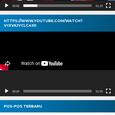
00:00
01:23
HTTPS://WWW.YOUTUBE.COM/WATCH?
V=XVAJYCLC4X0
Pemutar
Video
00:00
01:03
POS-POS TERBARU