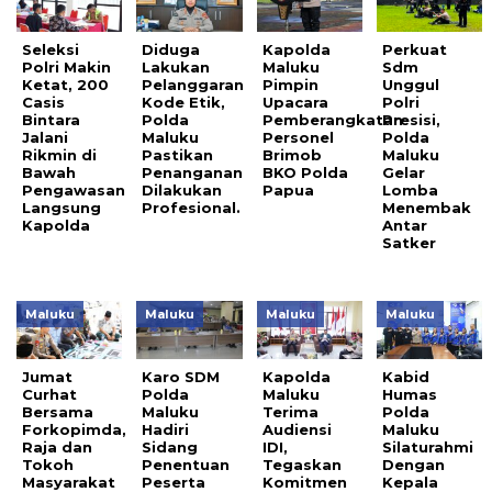
Seleksi
Diduga
Kapolda
Perkuat
Polri Makin
Lakukan
Maluku
Sdm
Ketat, 200
Pelanggaran
Pimpin
Unggul
Casis
Kode Etik,
Upacara
Polri
Bintara
Polda
Pemberangkatan
Presisi,
Jalani
Maluku
Personel
Polda
Rikmin di
Pastikan
Brimob
Maluku
Bawah
Penanganan
BKO Polda
Gelar
Pengawasan
Dilakukan
Papua
Lomba
Langsung
Profesional.
Menembak
Kapolda
Antar
Satker
Maluku
Maluku
Maluku
Maluku
Jumat
Karo SDM
Kapolda
Kabid
Curhat
Polda
Maluku
Humas
Bersama
Maluku
Terima
Polda
Forkopimda,
Hadiri
Audiensi
Maluku
Raja dan
Sidang
IDI,
Silaturahmi
Tokoh
Penentuan
Tegaskan
Dengan
Masyarakat
Peserta
Komitmen
Kepala