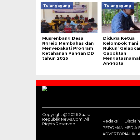
Tulungagung
Tulungagung
Musrenbang Desa
Diduga Ketua
Ngrejo Membahas dan
Kelompok Tani 
Menyepakati Program
Rukun’ Gelapka
Ketahanan Pangan DD
Gapoktan
tahun 2025
Mengatasnama
Anggota
Contact
Us
Copyright @ 2026 Suara
Republik News.Com, All
Redaksi
Disclai
Rights Reserved
PEDOMAN MEDIA S
ADVERTORIAL IKL