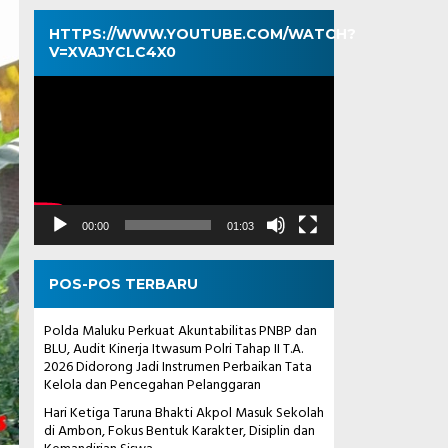
HTTPS://WWW.YOUTUBE.COM/WATCH?
V=XVAJYCLC4X0
Pemutar
Video
00:00
01:03
POS-POS TERBARU
Polda Maluku Perkuat Akuntabilitas PNBP dan
BLU, Audit Kinerja Itwasum Polri Tahap II T.A.
2026 Didorong Jadi Instrumen Perbaikan Tata
Kelola dan Pencegahan Pelanggaran
Hari Ketiga Taruna Bhakti Akpol Masuk Sekolah
di Ambon, Fokus Bentuk Karakter, Disiplin dan