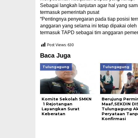
Sebagai langkah lanjutan agar hal yang sam
termasuk pemerintah pusat
“Pentingnya penyegaran pada tiap posisi term
anggaran yang selama ini tetap dipakai oleh 
termasuk TAPD sebagai tim anggaran pemeri
Post Views:
630
Baca Juga
Tulungagung
Tulungagung
Komite Sekolah SMKN
Berujung Permi
1 Rejotangan
Maaf,SEKDIN DI
Layangkan Surat
Tulungagung Ak
Keberatan
Peryataan Tan
Konfirmasi