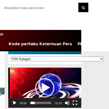
an
Kode perilaku Ketentuan Pers
PEDOMAN MEDI
KATEGORI
Kategori
Pemutar
Video
00:00
01:23