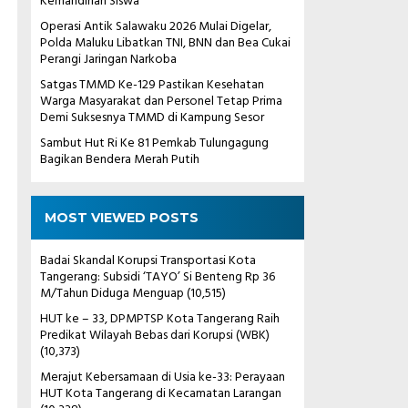
Kemandirian Siswa
Operasi Antik Salawaku 2026 Mulai Digelar,
Polda Maluku Libatkan TNI, BNN dan Bea Cukai
Perangi Jaringan Narkoba
Satgas TMMD Ke-129 Pastikan Kesehatan
Warga Masyarakat dan Personel Tetap Prima
Demi Suksesnya TMMD di Kampung Sesor
Sambut Hut Ri Ke 81 Pemkab Tulungagung
Bagikan Bendera Merah Putih
MOST VIEWED POSTS
Badai Skandal Korupsi Transportasi Kota
Tangerang: Subsidi ‘TAYO’ Si Benteng Rp 36
M/Tahun Diduga Menguap
(10,515)
HUT ke – 33, DPMPTSP Kota Tangerang Raih
Predikat Wilayah Bebas dari Korupsi (WBK)
(10,373)
Merajut Kebersamaan di Usia ke-33: Perayaan
HUT Kota Tangerang di Kecamatan Larangan