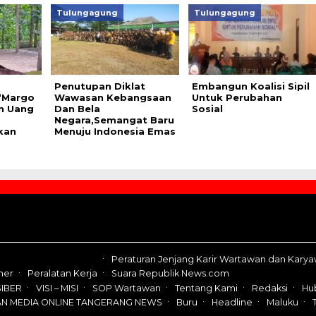
Tulungagung
Tulungagung
Penutupan Diklat
Embangun Koalisi Sipil
‘Margo
Wawasan Kebangsaan
Untuk Perubahan
n Uang
Dan Bela
Sosial
Negara,Semangat Baru
kan
Menuju Indonesia Emas
Peraturan Jenjang Karir Wartawan dan Kary
mer
Peralatan Kerja
Suara Republik News.com
IBER
VISI – MISI
SOP Wartawan
Tentang Kami
Redaksi
Hu
AN MEDIA ONLINE TANGERANG NEWS
Buru
Headline
Maluku