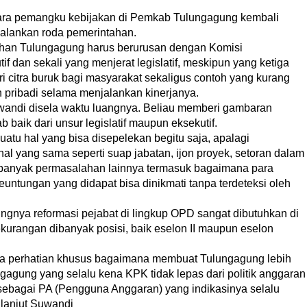
ra pemangku kebijakan di Pemkab Tulungagung kembali
jalankan roda pemerintahan.
ahan Tulungagung harus berurusan dengan Komisi
f dan sekali yang menjerat legislatif, meskipun yang ketiga
i citra buruk bagi masyarakat sekaligus contoh yang kurang
n pribadi selama menjalankan kinerjanya.
wandi disela waktu luangnya. Beliau memberi gambaran
 baik dari unsur legislatif maupun eksekutif.
atu hal yang bisa disepelekan begitu saja, apalagi
l yang sama seperti suap jabatan, ijon proyek, setoran dalam
 banyak permasalahan lainnya termasuk bagaimana para
untungan yang didapat bisa dinikmati tanpa terdeteksi oleh
ngnya reformasi pejabat di lingkup OPD sangat dibutuhkan di
kurangan dibanyak posisi, baik eselon II maupun eselon
ada perhatian khusus bagaimana membuat Tulungagung lebih
gagung yang selalu kena KPK tidak lepas dari politik anggaran
sebagai PA (Pengguna Anggaran) yang indikasinya selalu
 lanjut Suwandi