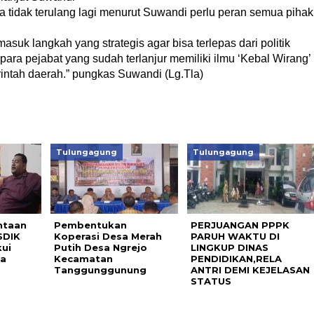
a tidak terulang lagi menurut Suwandi perlu peran semua pihak
asuk langkah yang strategis agar bisa terlepas dari politik
para pejabat yang sudah terlanjur memiliki ilmu ‘Kebal Wirang’
ntah daerah.” pungkas Suwandi (Lg.Tla)
Tulungagung
Tulungagung
ntaan
Pembentukan
PERJUANGAN PPPK
SDIK
Koperasi Desa Merah
PARUH WAKTU DI
ui
Putih Desa Ngrejo
LINGKUP DINAS
pa
Kecamatan
PENDIDIKAN,RELA
Tanggunggunung
ANTRI DEMI KEJELASAN
STATUS