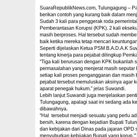
SuaraRepublikNews.com, Tulungagung – Pa
berikan contoh yang kurang baik dalam men
Sudah 3 kali para penggerak roda pemerint
Pemberantasan Korupsi (KPK). 2 kali eksekuti
masih berproses. Hal tersebut sudah member
baik ketika mereka tetap mencari keuntunga
Seperti dijelaskan Ketua PSM B.A.D.A.K Su
tentang kinerja para pejabat dilingkup Pemkab
“Tiga kali berurusan dengan KPK bukanlah su
permasalahan yang menjerat masih seputar ha
setiap kali proses penganggaran dan masih
pejabat tersebut memuluskan aksinya agar ke
aparat penegak hukum.” jelas Suwandi.
Lebih lanjut Suwandi juga menjelaskan penti
Tulungagung, apalagi saat ini sedang ada ke
dibawahnya.
“Hal tersebut menjadi sesuatu yang perlu 
bersih, karena dengan kejadian Bupati Tulun
dan kebijakan dari Dinas pada jajaran OPD 
menyuburkan kebijakan Bupati yang korup.'”