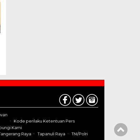
awan
Kode perilaku Ketentuan Pers
bungi Kami
Tangerang Raya
Tapanuli Raya
TNI/Polri