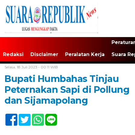
Peratura
Redaksi
Disclaimer
Peralatan Kerja
Suara Re
Home /
Tak Berkategori
Selasa, 18 Juli 2023 - 00:11 WIB
Bupati Humbahas Tinjau
Peternakan Sapi di Pollung
dan Sijamapolang