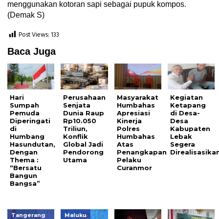
menggunakan kotoran sapi sebagai pupuk kompos.
(Demak S)
Post Views:
133
Baca Juga
Hari
Perusahaan
Masyarakat
Kegiatan
Sumpah
Senjata
Humbahas
Ketapang
Pemuda
Dunia Raup
Apresiasi
di Desa-
Diperingati
Rp10.050
Kinerja
Desa
di
Triliun,
Polres
Kabupaten
Humbang
Konflik
Humbahas
Lebak
Hasundutan,
Global Jadi
Atas
Segera
Dengan
Pendorong
Penangkapan
Direalisasika
Thema :
Utama
Pelaku
“Bersatu
Curanmor
Bangun
Bangsa”
Tangerang
Maluku