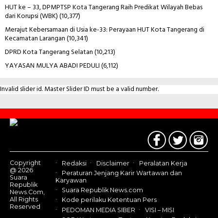
HUT ke – 33, DPMPTSP Kota Tangerang Raih Predikat Wilayah Bebas
dari Korupsi (WBK)
(10,377)
Merajut Kebersamaan di Usia ke-33: Perayaan HUT Kota Tangerang di
Kecamatan Larangan
(10,341)
DPRD Kota Tangerang Selatan
(10,213)
YAYASAN MULYA ABADI PEDULI
(6,112)
Invalid slider id. Master Slider ID must be a valid number.
Contact
Us
Copyright
Redaksi
Disclaimer
Peralatan Kerja
@ 2026
Peraturan Jenjang Karir Wartawan dan
Suara
Karyawan
Republik
Suara Republik News.com
News.Com,
All Rights
Kode perilaku Ketentuan Pers
Reserved
PEDOMAN MEDIA SIBER
VISI – MISI