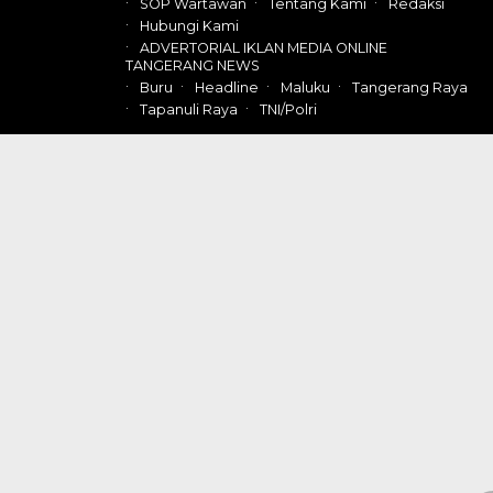
SOP Wartawan
Tentang Kami
Redaksi
Hubungi Kami
ADVERTORIAL IKLAN MEDIA ONLINE
TANGERANG NEWS
Buru
Headline
Maluku
Tangerang Raya
Tapanuli Raya
TNI/Polri