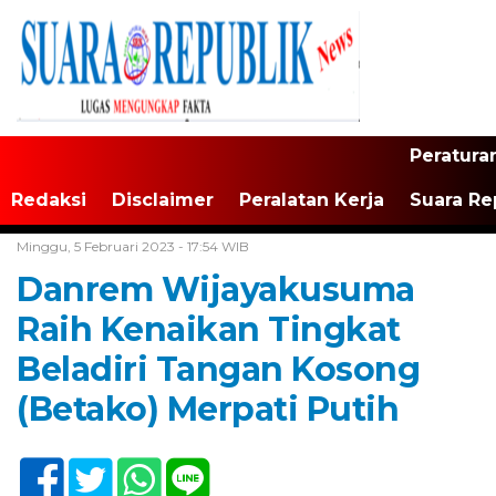
Peratura
Redaksi
Disclaimer
Peralatan Kerja
Suara Re
Home /
Tak Berkategori
Minggu, 5 Februari 2023 - 17:54 WIB
Danrem Wijayakusuma
Raih Kenaikan Tingkat
Beladiri Tangan Kosong
(Betako) Merpati Putih