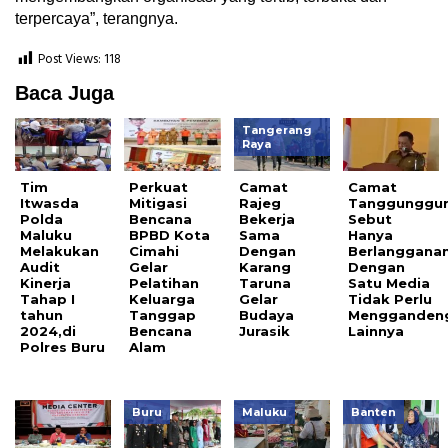
terpercaya”, terangnya.
Post Views:
118
Baca Juga
Tangerang
Raya
Tim
Perkuat
Camat
Camat
Itwasda
Mitigasi
Rajeg
Tanggunggu
Polda
Bencana
Bekerja
Sebut
Maluku
BPBD Kota
Sama
Hanya
Melakukan
Cimahi
Dengan
Berlanggana
Audit
Gelar
Karang
Dengan
Kinerja
Pelatihan
Taruna
Satu Media
Tahap I
Keluarga
Gelar
Tidak Perlu
tahun
Tanggap
Budaya
Mengganden
2024,di
Bencana
Jurasik
Lainnya
Polres Buru
Alam
Buru
Maluku
Banten