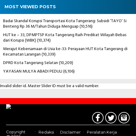
MOST VIEWED POSTS
Badai Skandal Korupsi Transportasi Kota Tangerang: Subsidi ‘TAYO’ Si
Benteng Rp 36 M/Tahun Diduga Menguap
(10,516)
HUT ke – 33, DPMPTSP Kota Tangerang Raih Predikat Wilayah Bebas
dari Korupsi (WBK)
(10,374)
Merajut Kebersamaan di Usia ke-33: Perayaan HUT Kota Tangerang di
Kecamatan Larangan
(10,339)
DPRD Kota Tangerang Selatan
(10,209)
YAYASAN MULYA ABADI PEDULI
(6,106)
Invalid slider id. Master Slider ID must be a valid number.
Contact
Us
Copyright
Redaksi
Disclaimer
Peralatan Kerja