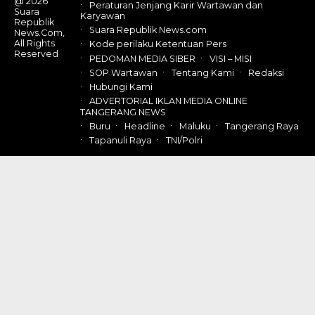
@ 2026
Peraturan Jenjang Karir Wartawan dan
Suara
Karyawan
Republik
Suara Republik News.com
News.Com,
All Rights
Kode perilaku Ketentuan Pers
Reserved
PEDOMAN MEDIA SIBER
VISI – MISI
SOP Wartawan
Tentang Kami
Redaksi
Hubungi Kami
ADVERTORIAL IKLAN MEDIA ONLINE
TANGERANG NEWS
Buru
Headline
Maluku
Tangerang Raya
Tapanuli Raya
TNI/Polri