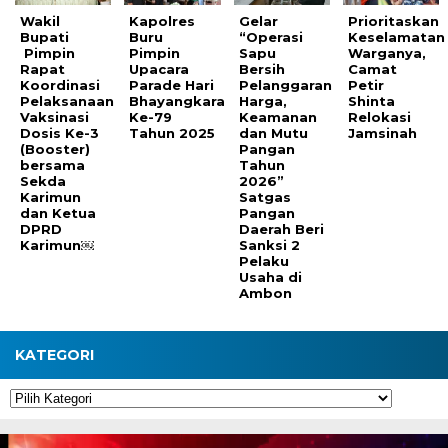
Wakil
Kapolres
Gelar
Prioritaskan
Bupati
Buru
“Operasi
Keselamatan
Pimpin
Pimpin
Sapu
Warganya,
Rapat
Upacara
Bersih
Camat
Koordinasi
Parade Hari
Pelanggaran
Petir
Pelaksanaan
Bhayangkara
Harga,
Shinta
Vaksinasi
Ke-79
Keamanan
Relokasi
Dosis Ke-3
Tahun 2025
dan Mutu
Jamsinah
(Booster)
Pangan
bersama
Tahun
Sekda
2026”
Karimun
Satgas
dan Ketua
Pangan
DPRD
Daerah Beri
Karimun￼
Sanksi 2
Pelaku
Usaha di
Ambon
KATEGORI
Kategori
Pemutar