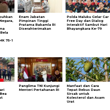
buhkan
Enam Jabatan
Polda Maluku Gelar Car
Negara,
Pimpinan Tinggi
Free Day dan Dialog
Pratama Bakamla RI
Interaktif Sambut Hari
uma
Diserahterimakan
Bhayangkara Ke-79
 Bela
MK 75-1
Panglima TNI Kunjungi
Manfaat dan Cara
ari
Menteri Pertahanan RI
Tepat Rebus Daun
 Bea
Sirsak untuk
at
Kolesterol dan Asam
Urat