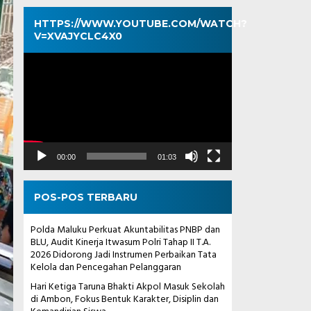
HTTPS://WWW.YOUTUBE.COM/WATCH?
V=XVAJYCLC4X0
Pemutar
Video
00:00
01:03
POS-POS TERBARU
Polda Maluku Perkuat Akuntabilitas PNBP dan
BLU, Audit Kinerja Itwasum Polri Tahap II T.A.
2026 Didorong Jadi Instrumen Perbaikan Tata
Kelola dan Pencegahan Pelanggaran
Hari Ketiga Taruna Bhakti Akpol Masuk Sekolah
di Ambon, Fokus Bentuk Karakter, Disiplin dan