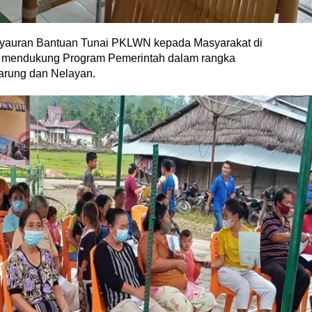
nyauran Bantuan Tunai PKLWN kepada Masyarakat di
k mendukung Program Pemerintah dalam rangka
arung dan Nelayan.