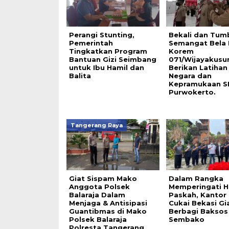
Perangi Stunting,
Bekali dan Tum
Pemerintah
Semangat Bela 
Tingkatkan Program
Korem
Bantuan Gizi Seimbang
071/Wijayakus
untuk Ibu Hamil dan
Berikan Latihan
Balita
Negara dan
Kepramukaan S
Purwokerto.
Tangerang Raya
Giat Sispam Mako
Dalam Rangka
Anggota Polsek
Memperingati H
Balaraja Dalam
Paskah, Kantor
Menjaga & Antisipasi
Cukai Bekasi Gi
Guantibmas di Mako
Berbagi Baksos
Polsek Balaraja
Sembako
Polresta Tangerang