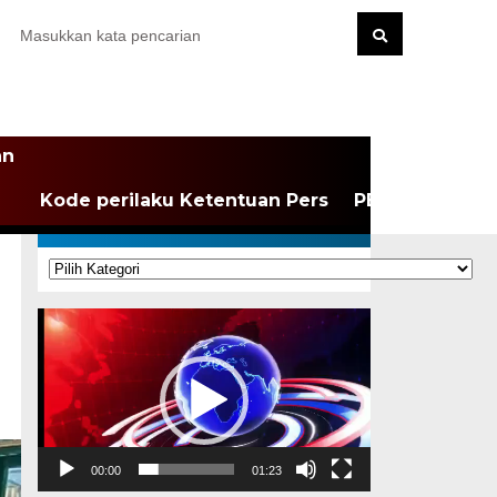
an
Kode perilaku Ketentuan Pers
PEDOMAN MEDI
KATEGORI
Kategori
Pemutar
Video
00:00
01:23