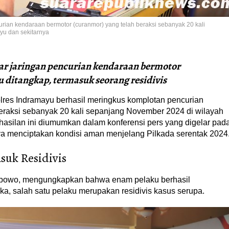
rian kendaraan bermotor (curanmor) yang telah beraksi sebanyak 20 kali
u dan sekitarnya
r jaringan pencurian kendaraan bermotor
ditangkap, termasuk seorang residivis
lres Indramayu berhasil meringkus komplotan pencurian
eraksi sebanyak 20 kali sepanjang November 2024 di wilayah
asilan ini diumumkan dalam konferensi pers yang digelar pad
ya menciptakan kondisi aman menjelang Pilkada serentak 2024
uk Residivis
ibowo, mengungkapkan bahwa enam pelaku berhasil
ka, salah satu pelaku merupakan residivis kasus serupa.