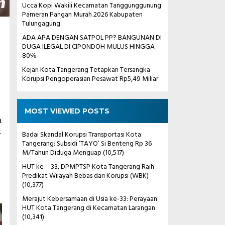
Ucca Kopi Wakili Kecamatan Tanggunggunung
Pameran Pangan Murah 2026 Kabupaten
Tulungagung
ADA APA DENGAN SATPOL PP? BANGUNAN DI
DUGA ILEGAL DI CIPONDOH MULUS HINGGA
80℅
Kejari Kota Tangerang Tetapkan Tersangka
Korupsi Pengoperasian Pesawat Rp5,49 Miliar
MOST VIEWED POSTS
a
.
Badai Skandal Korupsi Transportasi Kota
Tangerang: Subsidi ‘TAYO’ Si Benteng Rp 36
M/Tahun Diduga Menguap
(10,517)
HUT ke – 33, DPMPTSP Kota Tangerang Raih
Predikat Wilayah Bebas dari Korupsi (WBK)
(10,377)
Merajut Kebersamaan di Usia ke-33: Perayaan
HUT Kota Tangerang di Kecamatan Larangan
(10,341)