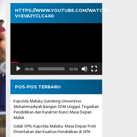
HTTPS://WWW.YOUTUBE.COM/WATCH?
V=XVAJYCLC4X0
Pemutar
Video
00:00
01:03
POS-POS TERBARU
Kapolda Maluku Gandeng Universitas
Muhammadiyah Bangun SDM Unggul, Tegaskan
Pendidikan dan Karakter Kunci Masa Depan
Maluk
Sidak SPN, Kapolda Maluku: Masa Depan Polri
Ditentukan dari Kualitas Pendidikan di SPN