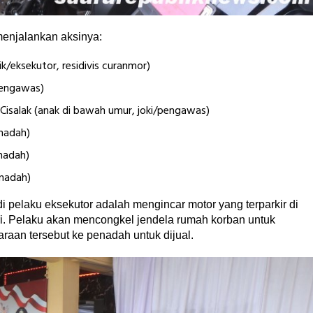
menjalankan aksinya:
k/eksekutor, residivis curanmor)
pengawas)
isalak (anak di bawah umur, joki/pengawas)
nadah)
nadah)
enadah)
pelaku eksekutor adalah mengincar motor yang terparkir di
. Pelaku akan mencongkel jendela rumah korban untuk
aan tersebut ke penadah untuk dijual.