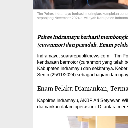
Tim Polres Indramayu berhasil meringkus komplotan pencu
sepanjang November 2024 di wilayah Kabupaten Indramay
Polres Indramayu berhasil membongka
(curanmor) dan penadah. Enam pelaku 
Indramayu, suararepubliknews.com – Tim Po
kendaraan bermotor (curanmor) yang telah b
Kabupaten Indramayu dan sekitarnya. Keberh
Senin (25/11/2024) sebagai bagian dari upa
Enam Pelaku Diamankan, Termas
Kapolres Indramayu, AKBP Ari Setyawan W
diamankan dalam operasi ini. Di antara mere