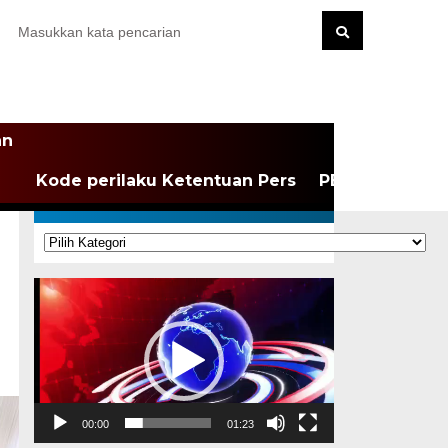
an
Kode perilaku Ketentuan Pers
PEDOMAN MEDI
KATEGORI
Kategori
Pemutar
Video
00:00
01:23