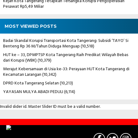
Kejari Kota Tangerang Tetapkan Tersangka Korupsi Pengoperasian
Pesawat Rp5,49 Miliar
MOST VIEWED POSTS
Badai Skandal Korupsi Transportasi Kota Tangerang: Subsidi ‘TAYO’ Si
Benteng Rp 36 M/Tahun Diduga Menguap
(10,518)
HUT ke – 33, DPMPTSP Kota Tangerang Raih Predikat Wilayah Bebas
dari Korupsi (WBK)
(10,379)
Merajut Kebersamaan di Usia ke-33: Perayaan HUT Kota Tangerang di
Kecamatan Larangan
(10,342)
DPRD Kota Tangerang Selatan
(10,213)
YAYASAN MULYA ABADI PEDULI
(6,114)
Invalid slider id. Master Slider ID must be a valid number.
Contact
Us