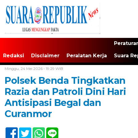
Peratura
Redaksi
Disclaimer
Peralatan Kerja
Suara Re
Home /
Tangerang Raya
Minggu, 24 Mei 2026 - 19:29 WIB
Polsek Benda Tingkatkan
Razia dan Patroli Dini Hari
Antisipasi Begal dan
Curanmor