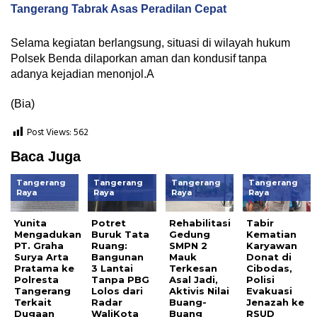
Tangerang Tabrak Asas Peradilan Cepat
Selama kegiatan berlangsung, situasi di wilayah hukum
Polsek Benda dilaporkan aman dan kondusif tanpa
adanya kejadian menonjol.A
(Bia)
Post Views:
562
Baca Juga
Tangerang
Tangerang
Tangerang
Tangerang
Raya
Raya
Raya
Raya
Yunita
Potret
Rehabilitasi
Tabir
Mengadukan
Buruk Tata
Gedung
Kematian
PT. Graha
Ruang:
SMPN 2
Karyawan
Surya Arta
Bangunan
Mauk
Donat di
Pratama ke
3 Lantai
Terkesan
Cibodas,
Polresta
Tanpa PBG
Asal Jadi,
Polisi
Tangerang
Lolos dari
Aktivis Nilai
Evakuasi
Terkait
Radar
Buang-
Jenazah ke
Dugaan
WaliKota
Buang
RSUD