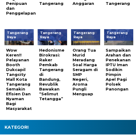
Penipuan
Tangerang
Anggaran
Tangerang
dan
Penggelapan
Tangerang
Tangerang
Tangerang
Tangerang
Raya
Raya
Raya
Raya
Wow
Hedonisme
Orang Tua
Sampaikan
Keren!!
Birokrasi:
Murid
Arahan dan
Pelayanan
Raker
Meradang
Penekanan
Booth
Pemkab
Soal Harga
IPTU Iman
Dukcapil
Tangerang
Seragam di
Sodikin
Tangcity
di
SMP
Pimpin
Mall Kota
Bandung,
Negeri,
Apel Pagi
Tangerang
Revublik
Aroma
Polsek
Semakin
Bawakan
Pungli
Panongan
Efisien Dan
“Selimut
Menguap
Nyaman
Tetangga”
Bagi
Masyarakat
KATEGORI